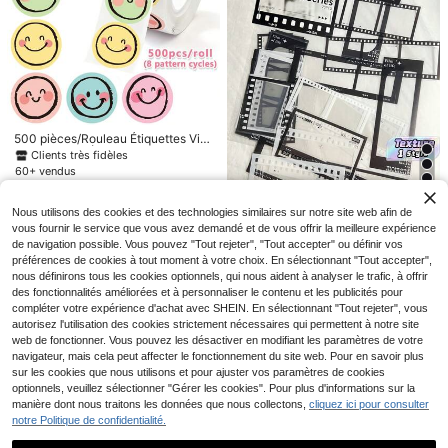
planches à roulettes, bouteilles d'ea
u, coques de téléphone, formes irré
gulières réutilisables auto-adhésive
s
500 pièces/Rouleau Étiquettes Vis
age Souriant Étiquettes Visage Sou
Clients très fidèles
riant Colorées Autocollants Décora
60+ vendus
tifs de Récompense pour Enseigna
2
CA$
.30
-4%
Derniers 2 jours
nt Autocollants de Motivation Étiqu
20% DE RÉDUCTION
ettes Visage Souriant Heureux Auto
Nous utilisons des cookies et des technologies similaires sur notre site web afin de
14% DE RÉDUCTION
collants Sceau Fait Main Autocolla
Autocollants de chat noir & blanc si
vous fournir le service que vous avez demandé et de vous offrir la meilleure expérience
nts d'Étanchéité Autocollants PVC I
mples, autocollants décoratifs à fon
#5 BEST-SELLERS
de Papier Autocollants assortis
[Time Film Series]1 paquet Ensembl
de navigation possible. Vous pouvez "Tout rejeter", "Tout accepter" ou définir vos
mperméables
d transparent pour journal, fournitur
200+ vendus
e d'autocollants décoratifs de film r
#1 BEST-SELLERS
de ANIMAL DE COMPAGNIE Autocollants assortis
préférences de cookies à tout moment à votre choix. En sélectionnant "Tout accepter",
es de bureau DIY, fournitures scolai
1
étro noir et blanc pour cadres de sc
nous définirons tous les cookies optionnels, qui nous aident à analyser le trafic, à offrir
300+ vendus
CA$
.68
-20%
Derniers 3 jours
res
rapbooking DIY, 20 pièces/paquet,
2
des fonctionnalités améliorées et à personnaliser le contenu et les publicités pour
50 pièces Autocollants Disney Win
CA$
.16
-14%
Derniers 3 jours
Saint-Valentin, mariage de la Saint
compléter votre expérience d'achat avec SHEIN. En sélectionnant "Tout rejeter", vous
2
nie l'Ourson sous licence, Décalco
Estimé
-Valentin, anniversaire
CA$
.52
-13%
Derniers 3 jours
manies pour Gobelet, Ordinateur po
autorisez l'utilisation des cookies strictement nécessaires qui permettent à notre site
rtable, Coque de téléphone, Bagag
web de fonctionner. Vous pouvez les désactiver en modifiant les paramètres de votre
e, Bureau & Scrapbooking, Cadeau
navigateur, mais cela peut affecter le fonctionnement du site web. Pour en savoir plus
d'anniversaire idéal, Récompense s
sur les cookies que nous utilisons et pour ajuster vos paramètres de cookies
colaire & Fournitures d'artisanat DIY
optionnels, veuillez sélectionner "Gérer les cookies". Pour plus d'informations sur la
Fournitures scolaires
manière dont nous traitons les données que nous collectons,
cliquez ici pour consulter
10% DE RÉDUCTION
notre Politique de confidentialité.
120 pièces Autocollants vintage, A