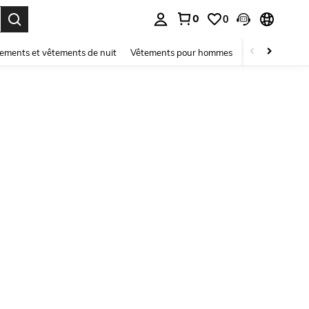
0
0
ouver. Press Enter to select.
ements et vêtements de nuit
Vêtements pour hommes
Enfants
Mai