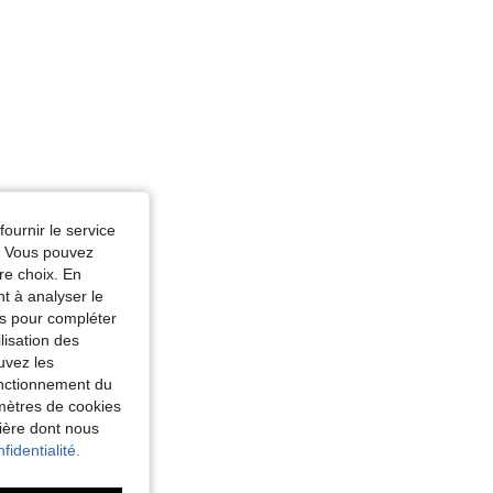
fournir le service
e. Vous pouvez
re choix. En
nt à analyser le
tés pour compléter
lisation des
uvez les
fonctionnement du
amètres de cookies
nière dont nous
fidentialité.