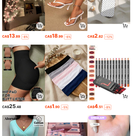
13
18
2
CA$
.89
CA$
.99
CA$
.82
-8%
-6%
-12%
25
1
4
CA$
.48
CA$
.90
CA$
.51
-5%
-8%