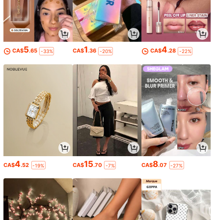
5
1
4
CA$
.65
CA$
.36
CA$
.28
-33%
-20%
-22%
4
15
8
CA$
.52
CA$
.70
CA$
.07
-19%
-7%
-27%