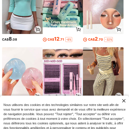
8
12
2
CA$
.08
CA$
.71
CA$
.70
-6%
-32%
4
2
34
Nous utilisons des cookies et des technologies similaires sur notre site web afin de
CA$
.54
CA$
.33
CA$
.58
-11%
-7%
vous fournir le service que vous avez demandé et de vous offrir la meilleure expérience
de navigation possible. Vous pouvez "Tout rejeter", "Tout accepter" ou définir vos
préférences de cookies à tout moment à votre choix. En sélectionnant "Tout accepter",
nous définirons tous les cookies optionnels, qui nous aident à analyser le trafic, à offrir
des fonctionnalités améliorées et à personnaliser le contenu et les publicités pour