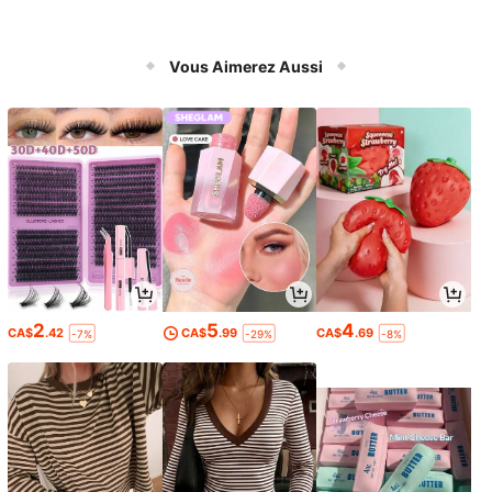
Vous Aimerez Aussi
2
5
4
CA$
.42
CA$
.99
CA$
.69
-7%
-29%
-8%