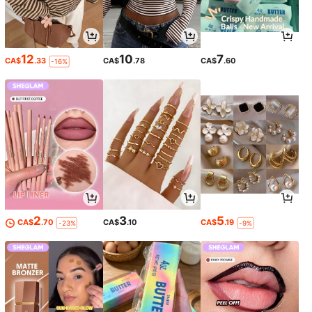
12
10
7
CA$
.33
CA$
.78
CA$
.60
-16%
2
3
5
CA$
.70
CA$
.10
CA$
.19
-23%
-9%