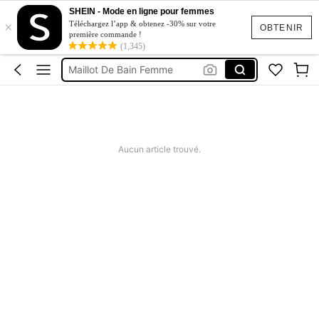
Short Jeans Femme
SHEIN - Mode en ligne pour femmes
×
Squishy
Téléchargez l’app & obtenez -30% sur votre
OBTENIR
première commande !
(1,345)
Ensemble Deux Pieces Femme Chic
Maillot De Bain Femme
Robe Femme été
Short Jeans Femme
Squishy
Aucun article trouvé.