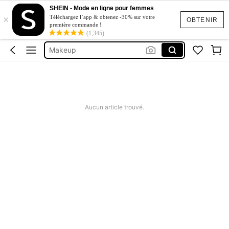
Lip Liner
SHEIN - Mode en ligne pour femmes
×
Gloss
Téléchargez l’app & obtenez -30% sur votre
OBTENIR
première commande !
Sheglam
(1,345)
Makeup
Crayon à Lèvre
Lip Liner
Gloss
Aucun article trouvé.