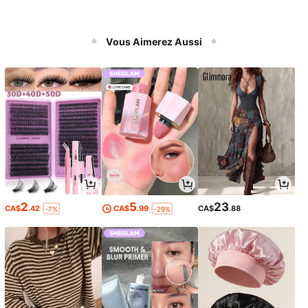
Vous Aimerez Aussi
2
5
23
CA$
.42
CA$
.99
CA$
.88
-7%
-29%