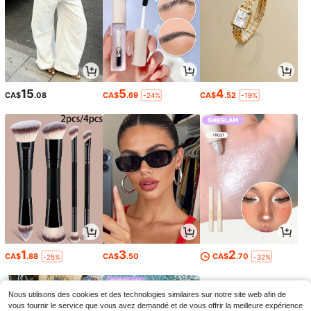
15
5
4
CA$
.08
CA$
.69
CA$
.52
-24%
-19%
1
3
2
CA$
.88
CA$
.50
CA$
.70
-25%
-32%
Nous utilisons des cookies et des technologies similaires sur notre site web afin de
vous fournir le service que vous avez demandé et de vous offrir la meilleure expérience