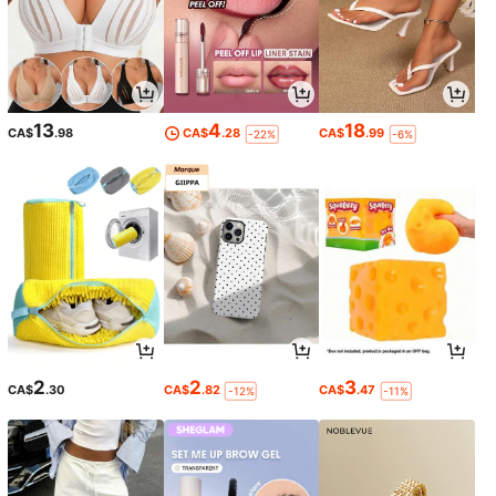
13
4
18
CA$
.98
CA$
.28
CA$
.99
-22%
-6%
2
2
3
CA$
.30
CA$
.82
CA$
.47
-12%
-11%