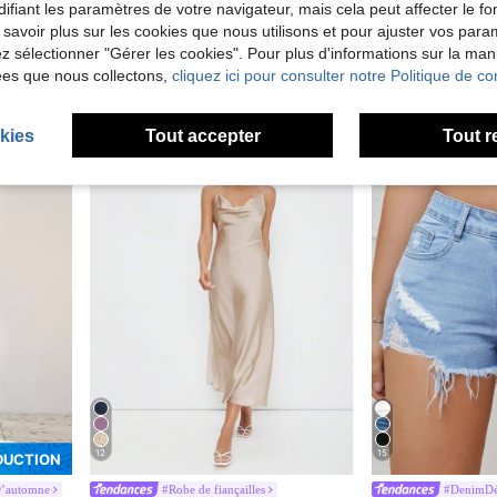
ifiant les paramètres de votre navigateur, mais cela peut affecter le 
#Ensemble de vêtements de travail
#MaillesEs
e à volants
BizChic Blazer à manches volantées pour femmes en automne, uniforme de travail, tenue décontractée chic, vêtement de bureau et de ville, tenue de cérémonie
 savoir plus sur les cookies que nous utilisons et pour ajuster vos par
lez sélectionner "Gérer les cookies". Pour plus d'informations sur la ma
CA$32.48
CA$18.48
ées que nous collectons,
cliquez ici pour consulter notre Politique de con
kies
Tout accepter
Tout r
12
15
DUCTION
D’automne
#Robe de fiançailles
#DenimDé