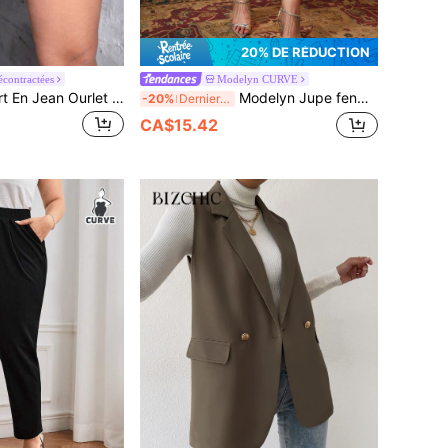
20% DE RÉDUCTION
contractées
Modelyn CURVE
SHEIN ICON Short En Jean Ourlet Roulé
Modelyn Jupe fendu unicolore
-20%
Derniers 3 jours
CA$15.42