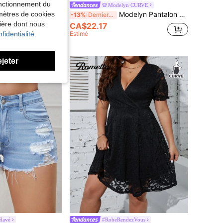
fonctionnement du
sentielles
Modelyn CURVE
DAZY Top tricoté casual à col V et manches courtes pour femme, style business casual
Modelyn Pantalon bootcut avec pièces transparentes
amètres de cookies
-13%
Derniers 3 jours
nière dont nous
CA$22.17
fidentialité.
Estimé
ejeter
lavé
#RobeRendezVous