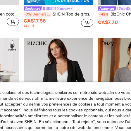
7% DE RÉDUCTION
SHEIN Maternity
#TenueDeT
BizChic Débardeur casual en coton noir matelassé pour femmes, coupe ample, convient pour les trajets urbains, le bureau, les tenues casual chic, les soirées et autres occasions
SHEIN Top de grossesse ceinturé
BizChic Chemise élégante en satin à manches c
-7%
Derniers 3 jours
-42%
CA$17.56
CA$7.70
Estimé
 cookies et des technologies similaires sur notre site web afin de vous 
andé et de vous offrir la meilleure expérience de navigation possibl
Tout accepter" ou définir vos préférences de cookies à tout moment à vot
ut accepter", nous définirons tous les cookies optionnels, qui nous aide
es fonctionnalités améliorées et à personnaliser le contenu et les publici
d'achat avec SHEIN. En sélectionnant "Tout rejeter", vous autorisez l'uti
20:03:16
nt nécessaires qui permettent à notre site web de fonctionner. Vous po