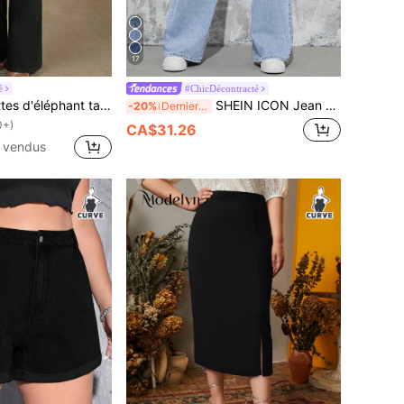
17
é
#ChicDécontracté
Selenza Jean pattes d'éléphant taille haute, bouton casual pour femmes, poche, fermeture éclair, taille haute, pattes d'éléphant, noir coton coupe régulière, femmes, printemps/automne, port quotidien casual
SHEIN ICON Jean Taille Haute Ample
-20%
Derniers 3 jours
0+)
CA$31.26
 vendus