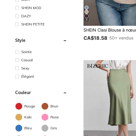
SHEIN MOD
DAZY
5
SHEIN PETITE
CA$18.58
50+ vendus
Style
Soirée
Casual
Sexy
Élégant
Couleur
Rouge
Brun
Kaki
Rose
Bleu
Gris