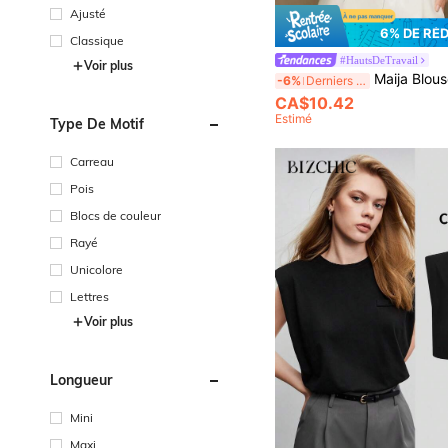
Ajusté
6% DE RÉ
Classique
#HautsDeTravail
Voir plus
Maija Blouse de travail en satin unicolore à c
-6%
Derniers 3 jours
CA$10.42
Estimé
Type De Motif
Carreau
Pois
Blocs de couleur
Rayé
Unicolore
Lettres
Voir plus
Longueur
Mini
Maxi