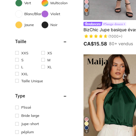
Vert
Multicolore
Blanc/Blanche
Violet
9
#Sauge douce
Jaune
Noir
(1000+)
Taille
CA$15.58
80+ vendus
XXS
XS
S
M
L
XL
XXL
Taille Unique
Type
Plissé
Bride large
Jupe-short
péplum
6