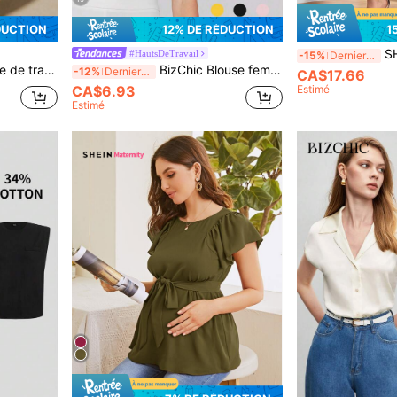
DUCTION
12% DE RÉDUCTION
1
SHEI
#HautsDeTravail
-15%
Derniers 3 jours
ol ras-du-cou, Hauts sans manches
BizChic Blouse femme à manches chauve-souris asymétriques de couleur unie, chemise plissée élégante, Top de tenue de bureau décontractée et habillée à la mode
-12%
Derniers 3 jours
CA$17.66
CA$6.93
Estimé
Estimé