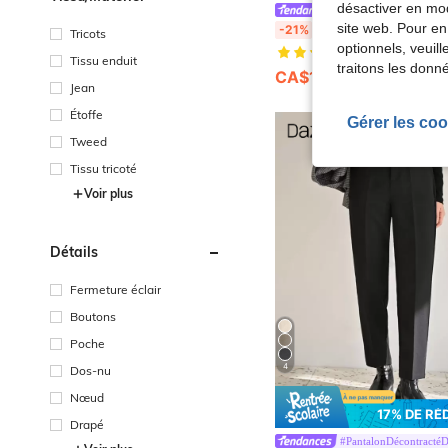
désactiver en mod
Modelyn CURVE
Modelyn Jupe à pied-de-poul
site web. Pour en
-21%
Tricots
optionnels, veuil
(500+)
Tissu enduit
traitons les donn
CA$12.87
Jean
Étoffe
Gérer les coo
Tweed
Tissu tricoté
Voir plus
Détails
Fermeture éclair
Boutons
Poche
4
Dos-nu
Nœud
17% DE RÉ
Drapé
#PantalonDécontracté