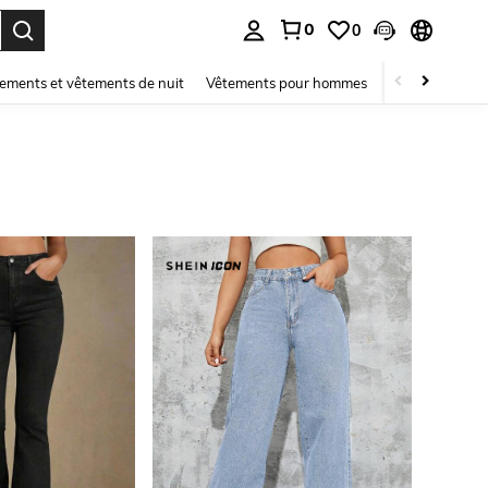
0
0
ouver. Press Enter to select.
ements et vêtements de nuit
Vêtements pour hommes
Enfants
Mai