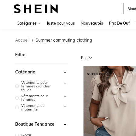
Blou
Use up 
Catégories
Juste pour vous
Nouveautés
Prix De Ouf
Accueil
Summer commuting clothing
/
Filtre
Plus
Catégorie
Vêtements pour
femmes grandes
tailles
Vêtements pour
femmes
Vêtements de
maternité
Boutique Tendance
MOTF