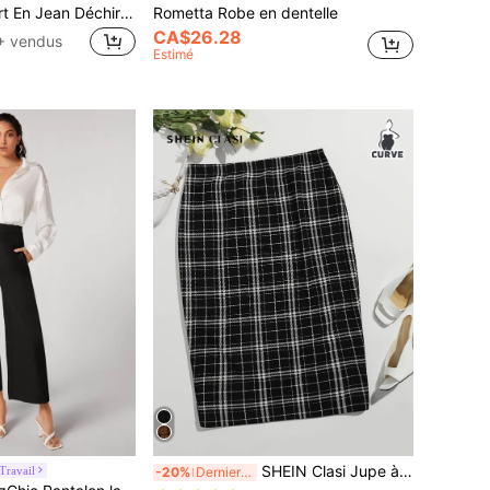
SHEIN ICON Short En Jean Déchiré Effiloché
Rometta Robe en dentelle
CA$26.28
+ vendus
Estimé
SHEIN Clasi Jupe à carreaux avec taille élastique
ravail
-20%
Derniers 3 jours