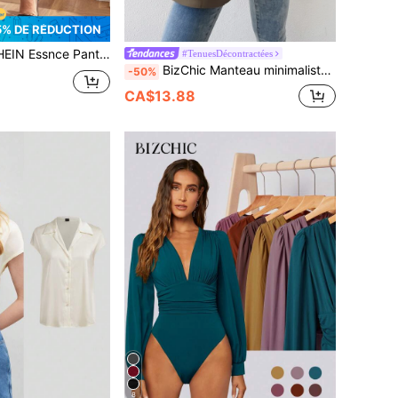
5% DE RÉDUCTION
N Essnce Pantalon unicolore à poche
#TenuesDécontractées
BizChic Manteau minimaliste pour femmes, de couleur unie, sans manches, avec un devant à boutons. Top basique casual pour le port quotidien, les déplacements, la mode simple et la tenue de bureau décontractée en automne/hiver
-50%
CA$13.88
8