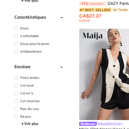
Voir plus
DAZY Pantalon de costume casual pour femmes de couleu
-17%
Derniers 3 jours
#7 BEST-SELLERS
CA$27.37
Caractéristiques
Estimé
Doux
Confortable
Doux pour la peau
Antibactérien
Encolure
Fines brides
Col rond
Col en V
Col chemise
Ras-du-cou
Revers
Voir plus
#HautsDeTravail