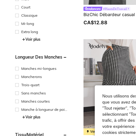
Court
#HautsDeTravail
Classique
CA$12.88
Mi-long
Extra long
Voir plus
Longueur Des Manches
Manches mi-longues
Mancherons
Trois-quart
Sans manches
Nous utilisons des
Manches courtes
que vous avez dem
"Tout rejeter", "
Manche à longueur de poig
sélectionnant "To
net
Voir plus
trafic, à offrir d
votre expérience 
Vente Flash
cookies stricteme
Tissu/matériel