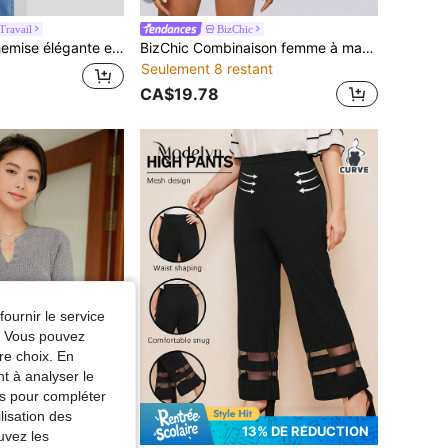
ravail
BizChic
ourtes pour femmes, col blanc et boutons, tenue décontractée et de bureau
BizChic Combinaison femme à manches longues avec encolure V profonde, volants et manches lanternes. Blouse élégante, chic et minimaliste pour le travail, les concerts de musique, pour un look mature et raffiné
Seulement 8 restant
CA$19.78
fournir le service
e. Vous pouvez
re choix. En
nt à analyser le
tés pour compléter
lisation des
13% DE RÉDUCTION
uvez les