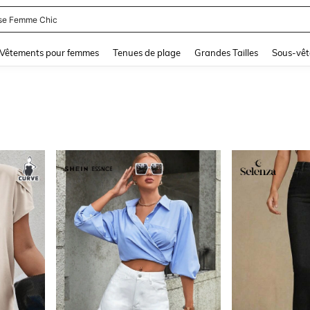
se Femme Chic
and down arrow keys to navigate search Dernière recherche and Rechercher et Tr
Vêtements pour femmes
Tenues de plage
Grandes Tailles
Sous-vêt