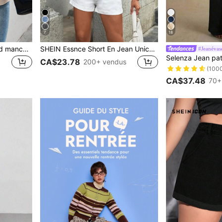
7
18
SHEIN Clasi Blouse à nœud manches tulipe
SHEIN Essnce Short En Jean Unicolore Ourlet Roulé
#Jeanévas
CA$23.78
200+ vendus
(100
CA$37.48
70+