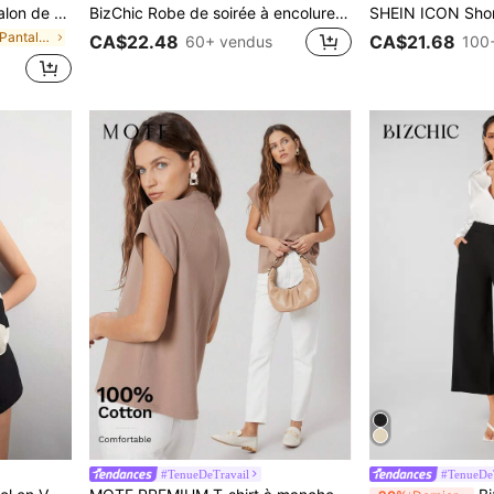
r unie, pantalon habillé pour femmes
BizChic Robe de soirée à encolure drapée de couleur unie pour femmes, robe de camisole en satin longue, élégante pour les mariages, les tenues de bureau décontractées, les concerts, les invités de mariage
de Tondu Pantalon de costume pour femme
CA$22.48
CA$21.68
60+ vendus
100
#TenueDeTravail
#TenueDeT