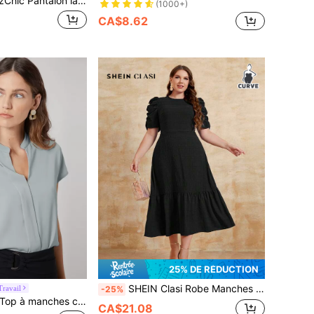
talon large court noir pour femmes, pantalon casual chic pour le bureau, automne/hiver
(1000+)
CA$8.62
25% DE RÉDUCTION
SHEIN Clasi Robe Manches Bouffantes À Volants
ravail
-25%
MOTF PREMIUM Top à manches chauve-souris droites
CA$21.08