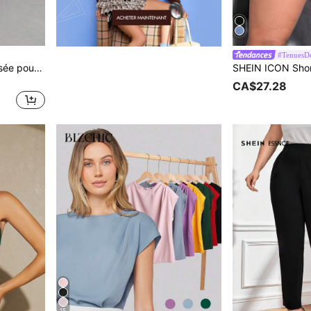
#TenuesDé
BizChic Jupe basique évasée pour femmes, convenant pour le trajet, les affaires, les tenues décontractées, le bureau, les tenues formelles élégantes pour dames, automne
CA$27.28
15