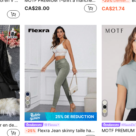
Maija Gilet blazer léger à col en V avec boutons et blocs de couleurs bicolores pour femmes, travail, automne/hiver, sorties
MOTF PREMIUM T-shirt à manches raglan
BizChic Pan
-20%
Derniers 3 jours
CA$28.00
CA$21.74
5
5
25% DE RÉDUCTION
SHEIN LUNE CURVE Blazer en dentelle à bouton
Flexra
#HautsDeT
Flexra Jean skinny taille haute, bouton décontracté, poche, fermeture éclair taille haute jean skinny long en coton vert pour femmes, printemps/automne, usage quotidien décontracté
-25%