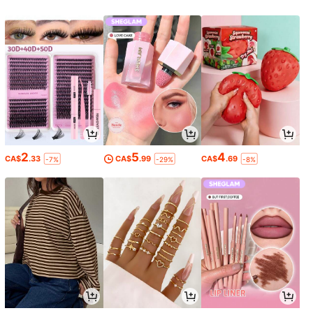
2
5
4
CA$
.33
CA$
.99
CA$
.69
-7%
-29%
-8%