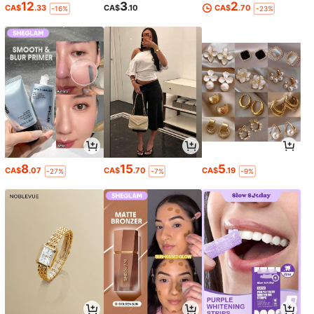
12
3
2
CA$
.33
CA$
.10
CA$
.70
-16%
-23%
8
15
5
CA$
.07
CA$
.70
CA$
.19
-27%
-7%
-9%