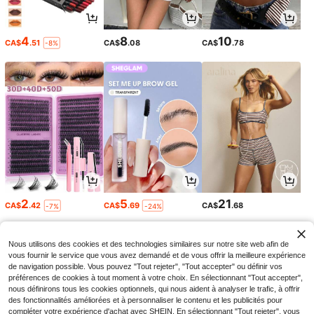
4
8
10
CA$
.51
CA$
.08
CA$
.78
-8%
2
5
21
CA$
.42
CA$
.69
CA$
.68
-7%
-24%
Nous utilisons des cookies et des technologies similaires sur notre site web afin de
vous fournir le service que vous avez demandé et de vous offrir la meilleure expérience
de navigation possible. Vous pouvez "Tout rejeter", "Tout accepter" ou définir vos
préférences de cookies à tout moment à votre choix. En sélectionnant "Tout accepter",
nous définirons tous les cookies optionnels, qui nous aident à analyser le trafic, à offrir
des fonctionnalités améliorées et à personnaliser le contenu et les publicités pour
compléter votre expérience d'achat avec SHEIN. En sélectionnant "Tout rejeter", vous