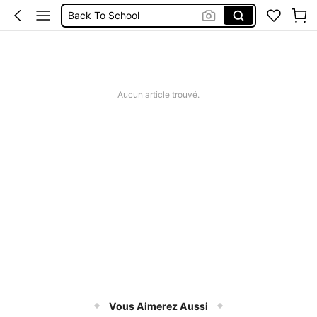
Back To School
Stylo
école
Trousse à Crayon
Aucun article trouvé.
Vous Aimerez Aussi