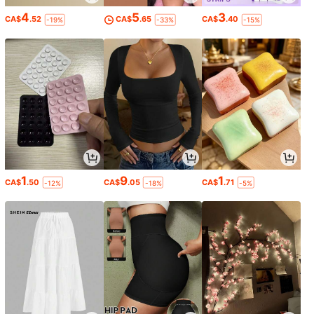
4
5
3
CA$
.52
CA$
.65
CA$
.40
-19%
-33%
-15%
1
9
1
CA$
.50
CA$
.05
CA$
.71
-12%
-18%
-5%