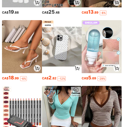
19
25
13
CA$
.88
CA$
.48
CA$
.89
-8%
18
2
5
CA$
.99
CA$
.82
CA$
.69
-6%
-12%
-29%