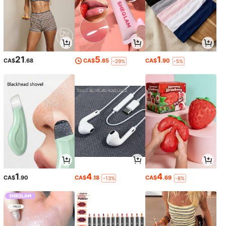
21
5
1
CA$
.68
CA$
.65
CA$
.90
-29%
-5%
1
4
4
CA$
.90
CA$
.18
CA$
.69
-13%
-8%