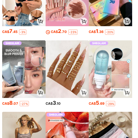
7
2
1
CA$
.45
CA$
.70
CA$
.36
-3%
-23%
-20%
8
3
5
CA$
.07
CA$
.10
CA$
.69
-27%
-29%