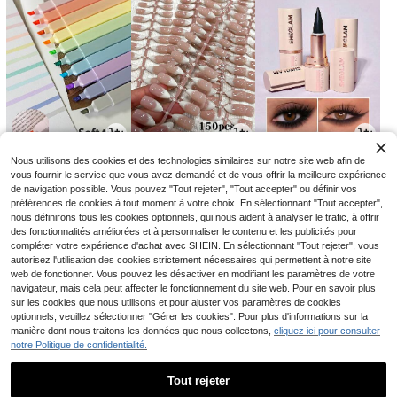
6
3
3
Nous utilisons des cookies et des technologies similaires sur notre site web afin de
CA$
.75
CA$
.64
CA$
.99
-10%
-9%
-27%
vous fournir le service que vous avez demandé et de vous offrir la meilleure expérience
de navigation possible. Vous pouvez "Tout rejeter", "Tout accepter" ou définir vos
préférences de cookies à tout moment à votre choix. En sélectionnant "Tout accepter",
nous définirons tous les cookies optionnels, qui nous aident à analyser le trafic, à offrir
des fonctionnalités améliorées et à personnaliser le contenu et les publicités pour
compléter votre expérience d'achat avec SHEIN. En sélectionnant "Tout rejeter", vous
autorisez l'utilisation des cookies strictement nécessaires qui permettent à notre site
web de fonctionner. Vous pouvez les désactiver en modifiant les paramètres de votre
navigateur, mais cela peut affecter le fonctionnement du site web. Pour en savoir plus
sur les cookies que nous utilisons et pour ajuster vos paramètres de cookies
optionnels, veuillez sélectionner "Gérer les cookies". Pour plus d'informations sur la
manière dont nous traitons les données que nous collectons,
cliquez ici pour consulter
notre Politique de confidentialité.
7
9
6
CA$
.28
CA$
.58
CA$
.04
-1%
Tout rejeter