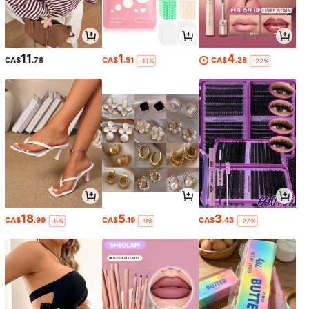
11
1
4
CA$
.78
CA$
.51
CA$
.28
-11%
-22%
18
5
3
CA$
.99
CA$
.19
CA$
.43
-6%
-9%
-27%