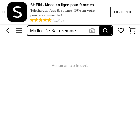
SHEIN - Mode en ligne pour femmes
Robe Elegante De Luxe
×
Téléchargez l’app & obtenez -30% sur votre
OBTENIR
première commande !
Robe
(1,345)
Maillot De Bain Femme
Robe D’été
Robe Soiree Chic Mariage
Robe Elegante De Luxe
Robe
Aucun article trouvé.