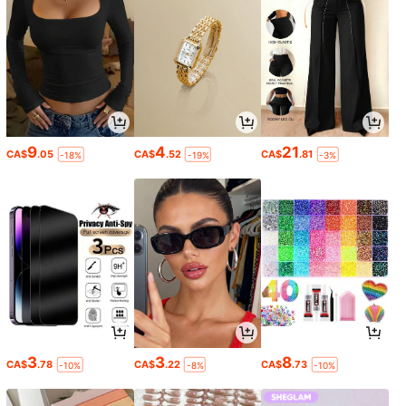
9
4
21
CA$
.05
CA$
.52
CA$
.81
-18%
-19%
-3%
3
3
8
CA$
.78
CA$
.22
CA$
.73
-10%
-8%
-10%