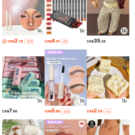
2
4
35
CA$
.70
CA$
.51
CA$
.28
-32%
-8%
7
5
2
CA$
.60
CA$
.69
CA$
.08
-24%
-1%