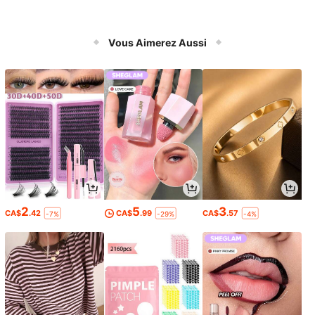
Vous Aimerez Aussi
2
5
3
CA$
.42
CA$
.99
CA$
.57
-7%
-29%
-4%