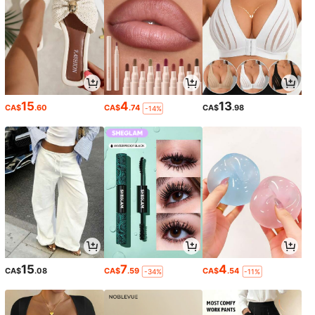
15
4
13
CA$
.60
CA$
.74
CA$
.98
-14%
15
7
4
CA$
.08
CA$
.59
CA$
.54
-34%
-11%