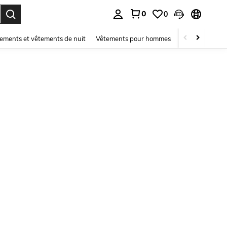
0
0
ouver. Press Enter to select.
ements et vêtements de nuit
Vêtements pour hommes
Enfants
Mai