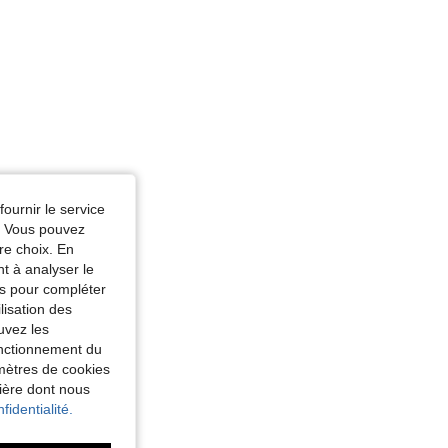
fournir le service
e. Vous pouvez
re choix. En
nt à analyser le
tés pour compléter
lisation des
uvez les
fonctionnement du
amètres de cookies
nière dont nous
fidentialité.