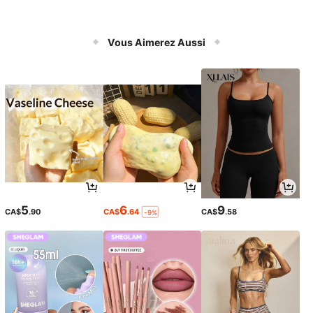
Vous Aimerez Aussi
5
6
9
CA$
.90
CA$
.64
CA$
.58
-9%