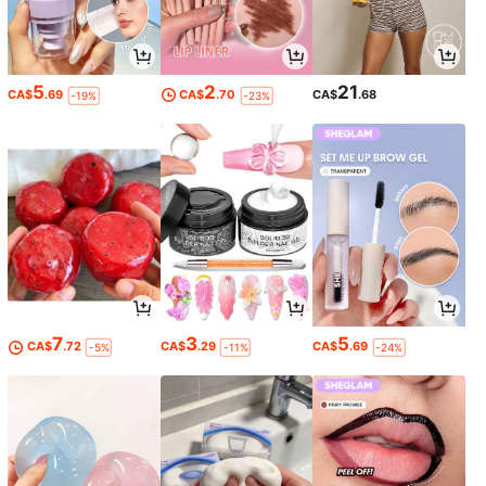
5
2
21
CA$
.69
CA$
.70
CA$
.68
-19%
-23%
7
3
5
CA$
.72
CA$
.29
CA$
.69
-5%
-11%
-24%