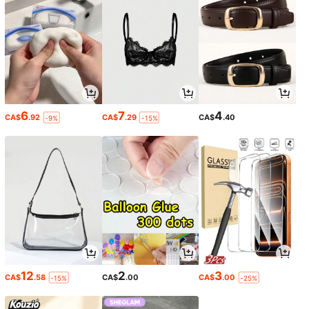
6
7
4
CA$
.92
CA$
.29
CA$
.40
-9%
-15%
12
2
3
CA$
.58
CA$
.00
CA$
.00
-15%
-25%