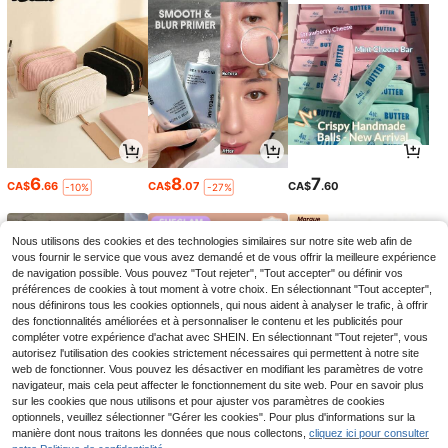
6
8
7
CA$
.66
CA$
.07
CA$
.60
-10%
-27%
Nous utilisons des cookies et des technologies similaires sur notre site web afin de
vous fournir le service que vous avez demandé et de vous offrir la meilleure expérience
de navigation possible. Vous pouvez "Tout rejeter", "Tout accepter" ou définir vos
préférences de cookies à tout moment à votre choix. En sélectionnant "Tout accepter",
nous définirons tous les cookies optionnels, qui nous aident à analyser le trafic, à offrir
des fonctionnalités améliorées et à personnaliser le contenu et les publicités pour
compléter votre expérience d'achat avec SHEIN. En sélectionnant "Tout rejeter", vous
autorisez l'utilisation des cookies strictement nécessaires qui permettent à notre site
web de fonctionner. Vous pouvez les désactiver en modifiant les paramètres de votre
navigateur, mais cela peut affecter le fonctionnement du site web. Pour en savoir plus
sur les cookies que nous utilisons et pour ajuster vos paramètres de cookies
12
4
5
optionnels, veuillez sélectionner "Gérer les cookies". Pour plus d'informations sur la
CA$
.38
CA$
.74
CA$
.07
-14%
-4%
manière dont nous traitons les données que nous collectons,
cliquez ici pour consulter