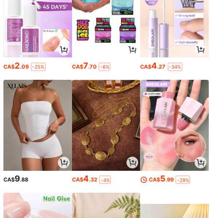
2
7
4
CA$
.09
CA$
.70
CA$
.27
-25%
-6%
-34%
9
4
5
CA$
.88
CA$
.32
CA$
.99
-4%
-29%