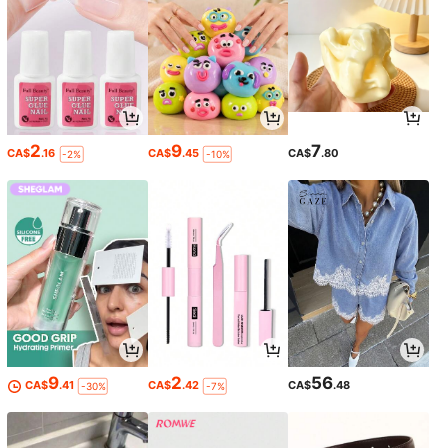
2
9
7
CA$
.16
CA$
.45
CA$
.80
-2%
-10%
9
2
56
CA$
.41
CA$
.42
CA$
.48
-30%
-7%