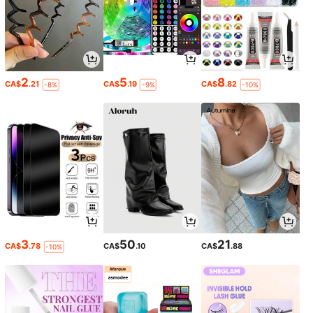
2
5
8
CA$
.21
CA$
.19
CA$
.82
-8%
-9%
-10%
3
50
21
CA$
.78
CA$
.10
CA$
.88
-10%