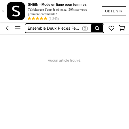
SHEIN - Mode en ligne pour femmes
×
Short Jeans Femme
Téléchargez l’app & obtenez -30% sur votre
OBTENIR
première commande !
Squishy
(1,345)
Ensemble Deux Pieces Femme Chic
Maillot De Bain Femme
Robe Femme été
Short Jeans Femme
Aucun article trouvé.
Squishy