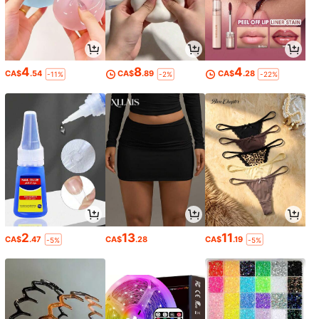
4
8
4
CA$
.54
CA$
.89
CA$
.28
-11%
-2%
-22%
2
13
11
CA$
.47
CA$
.28
CA$
.19
-5%
-5%