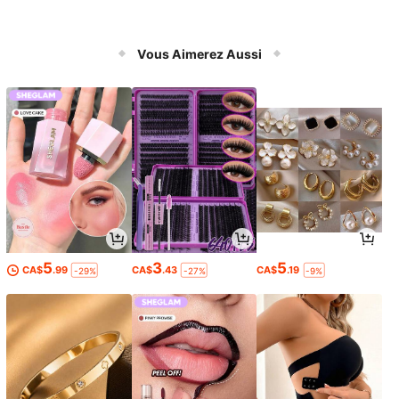
Vous Aimerez Aussi
5
3
5
CA$
.99
CA$
.43
CA$
.19
-29%
-27%
-9%