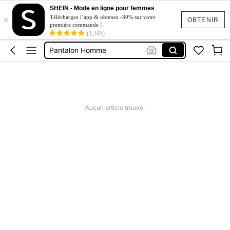
SHEIN - Mode en ligne pour femmes
×
T Shirts Homme
Téléchargez l’app & obtenez -30% sur votre
OBTENIR
première commande !
Chemise Homme
(1,345)
Pantalon Homme
Short Homme
Jeans Homme
T Shirts Homme
Aucun article trouvé.
Chemise Homme