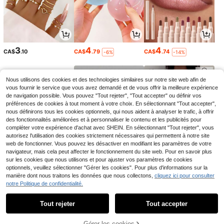
3
4
4
CA$
.10
CA$
.79
CA$
.74
-6%
-14%
Nous utilisons des cookies et des technologies similaires sur notre site web afin de
vous fournir le service que vous avez demandé et de vous offrir la meilleure expérience
de navigation possible. Vous pouvez "Tout rejeter", "Tout accepter" ou définir vos
préférences de cookies à tout moment à votre choix. En sélectionnant "Tout accepter",
nous définirons tous les cookies optionnels, qui nous aident à analyser le trafic, à offrir
des fonctionnalités améliorées et à personnaliser le contenu et les publicités pour
compléter votre expérience d'achat avec SHEIN. En sélectionnant "Tout rejeter", vous
autorisez l'utilisation des cookies strictement nécessaires qui permettent à notre site
web de fonctionner. Vous pouvez les désactiver en modifiant les paramètres de votre
navigateur, mais cela peut affecter le fonctionnement du site web. Pour en savoir plus
sur les cookies que nous utilisons et pour ajuster vos paramètres de cookies
7
19
9
CA$
.60
CA$
.88
CA$
.58
optionnels, veuillez sélectionner "Gérer les cookies". Pour plus d'informations sur la
manière dont nous traitons les données que nous collectons,
cliquez ici pour consulter
notre Politique de confidentialité.
Tout rejeter
Tout accepter
Gérer les cookies