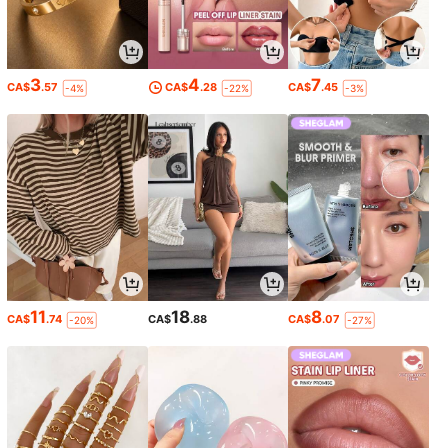
3
4
7
CA$
.57
CA$
.28
CA$
.45
-4%
-22%
-3%
11
18
8
CA$
.74
CA$
.88
CA$
.07
-20%
-27%