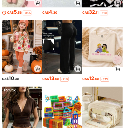
5
4
32
CA$
.56
CA$
.30
CA$
.11
-35%
-11%
10
13
12
CA$
.38
CA$
.68
CA$
.68
-21%
-33%