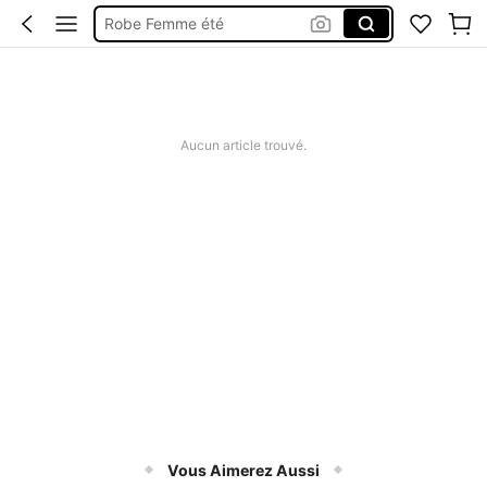
Robe Femme été
Short Jeans Femme
Squishy
Aucun article trouvé.
Vous Aimerez Aussi