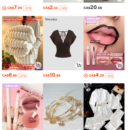
7
2
20
CA$
.09
CA$
.32
CA$
.58
-57%
-14%
6
10
4
CA$
.86
CA$
.68
CA$
.28
-27%
-22%