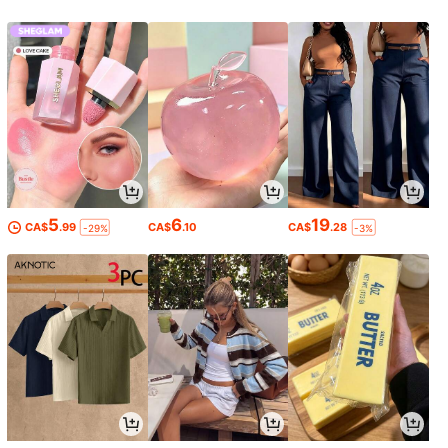
5
6
19
CA$
.99
CA$
.10
CA$
.28
-29%
-3%