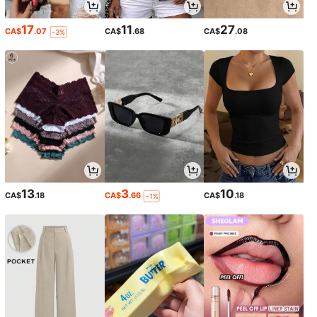
17
11
27
CA$
.07
CA$
.68
CA$
.08
-3%
13
3
10
CA$
.18
CA$
.66
CA$
.18
-1%