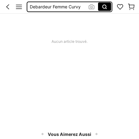
Debardeur Femme Curvy
Cowgirl Curvy
Débardeur Femme Curvy
Corset Curvy
Camisole Femme Curvy
Aucun article trouvé.
Vous Aimerez Aussi