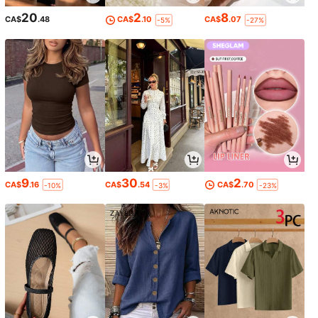
20
2
8
CA$
.48
CA$
.10
CA$
.07
-5%
-27%
9
30
2
CA$
.16
CA$
.54
CA$
.70
-10%
-3%
-23%