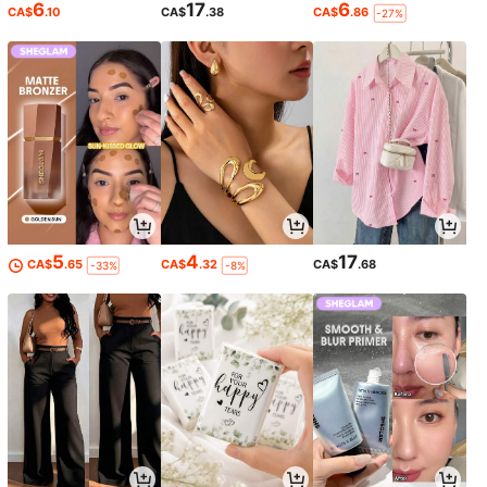
6
17
6
CA$
.10
CA$
.38
CA$
.86
-27%
5
4
17
CA$
.65
CA$
.32
CA$
.68
-33%
-8%