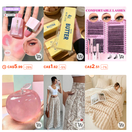
5
1
2
CA$
.99
CA$
.62
CA$
.51
-29%
-5%
-7%