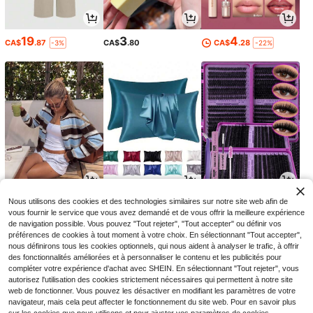
19
3
4
CA$
.87
CA$
.80
CA$
.28
-3%
-22%
25
3
1
Nous utilisons des cookies et des technologies similaires sur notre site web afin de
CA$
.09
CA$
.68
CA$
.88
-5%
-20%
-1%
vous fournir le service que vous avez demandé et de vous offrir la meilleure expérience
de navigation possible. Vous pouvez "Tout rejeter", "Tout accepter" ou définir vos
préférences de cookies à tout moment à votre choix. En sélectionnant "Tout accepter",
nous définirons tous les cookies optionnels, qui nous aident à analyser le trafic, à offrir
des fonctionnalités améliorées et à personnaliser le contenu et les publicités pour
compléter votre expérience d'achat avec SHEIN. En sélectionnant "Tout rejeter", vous
autorisez l'utilisation des cookies strictement nécessaires qui permettent à notre site
web de fonctionner. Vous pouvez les désactiver en modifiant les paramètres de votre
navigateur, mais cela peut affecter le fonctionnement du site web. Pour en savoir plus