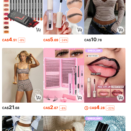
4
5
10
CA$
.51
CA$
.69
CA$
.78
-8%
-24%
21
2
4
CA$
.68
CA$
.67
CA$
.28
-8%
-22%