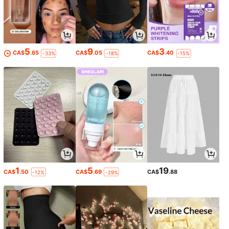
5
9
3
CA$
.65
CA$
.05
CA$
.40
-33%
-18%
-15%
1
5
19
CA$
.50
CA$
.69
CA$
.88
-12%
-29%