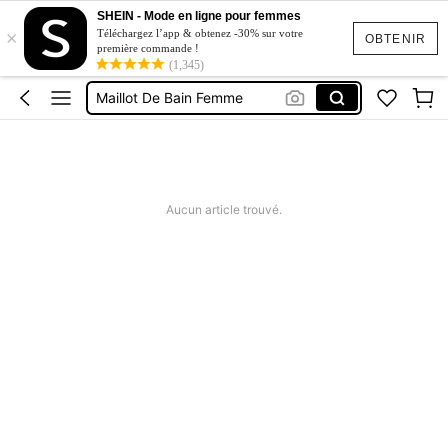
Short Jeans Femme
SHEIN - Mode en ligne pour femmes
×
Squishy
Téléchargez l’app & obtenez -30% sur votre
OBTENIR
première commande !
(1,345)
Ensemble Deux Pieces Femme Chic
Maillot De Bain Femme
Robe Femme été
Short Jeans Femme
Squishy
Aucun article trouvé.