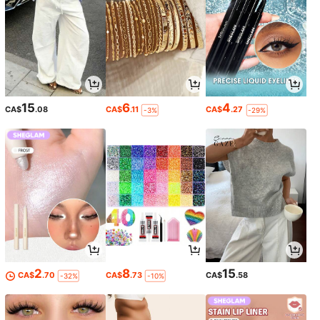
15
6
4
CA$
.08
CA$
.11
CA$
.27
-3%
-29%
2
8
15
CA$
.70
CA$
.73
CA$
.58
-32%
-10%