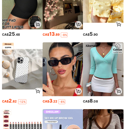
25
13
5
CA$
.48
CA$
.89
CA$
.90
-8%
2
3
8
CA$
.82
CA$
.22
CA$
.08
-12%
-8%