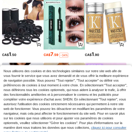
1
7
1
CA$
.50
CA$
.59
CA$
.90
-34%
Nous utilisons des cookies et des technologies similaires sur notre site web afin de
vous fournir le service que vous avez demandé et de vous offrir la meilleure expérience
de navigation possible. Vous pouvez "Tout rejeter", "Tout accepter" ou définir vos
préférences de cookies à tout moment à votre choix. En sélectionnant "Tout accepter",
nous définirons tous les cookies optionnels, qui nous aident à analyser le trafic, à offrir
des fonctionnalités améliorées et à personnaliser le contenu et les publicités pour
compléter votre expérience d'achat avec SHEIN. En sélectionnant "Tout rejeter", vous
autorisez l'utilisation des cookies strictement nécessaires qui permettent à notre site
web de fonctionner. Vous pouvez les désactiver en modifiant les paramètres de votre
navigateur, mais cela peut affecter le fonctionnement du site web. Pour en savoir plus
sur les cookies que nous utilisons et pour ajuster vos paramètres de cookies
15
9
3
optionnels, veuillez sélectionner "Gérer les cookies". Pour plus d'informations sur la
CA$
.88
CA$
.18
CA$
.60
-34%
manière dont nous traitons les données que nous collectons,
cliquez ici pour consulter