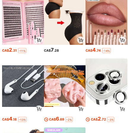
2
7
4
CA$
.31
CA$
.28
CA$
.74
-11%
-14%
4
6
2
CA$
.18
CA$
.69
CA$
.72
-13%
-2%
-3%