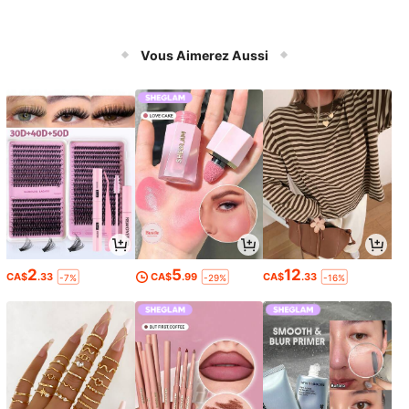
Vous Aimerez Aussi
2
5
12
CA$
.33
CA$
.99
CA$
.33
-7%
-29%
-16%