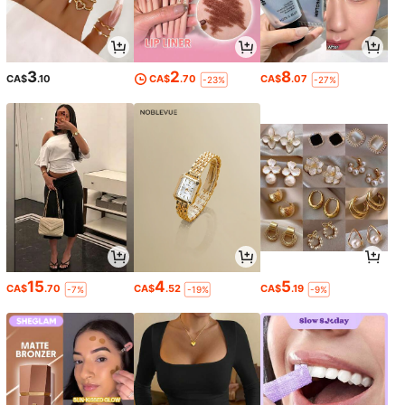
3
2
8
CA$
.10
CA$
.70
CA$
.07
-23%
-27%
15
4
5
CA$
.70
CA$
.52
CA$
.19
-7%
-19%
-9%