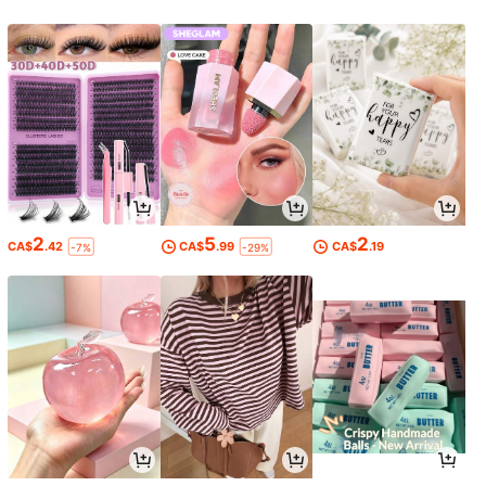
2
5
2
CA$
.42
CA$
.99
CA$
.19
-7%
-29%