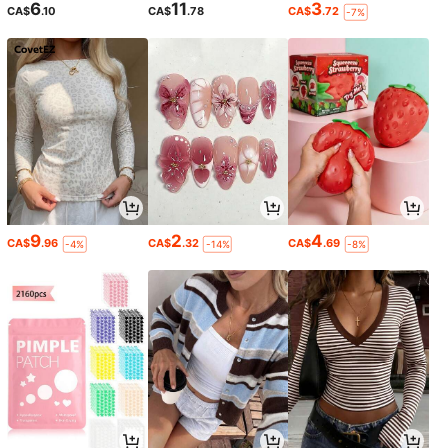
6
11
3
CA$
.10
CA$
.78
CA$
.72
-7%
9
2
4
CA$
.96
CA$
.32
CA$
.69
-4%
-14%
-8%