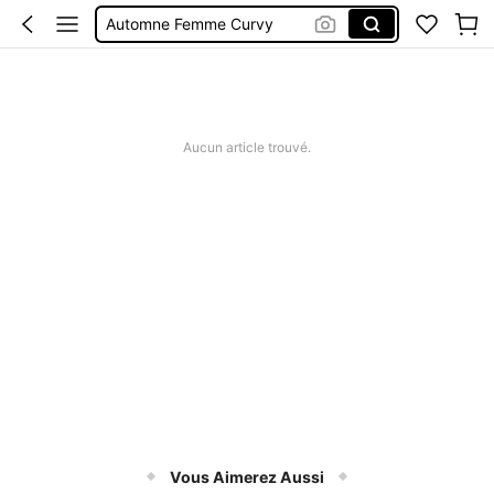
Automne Femme Curvy
Top Blanc
Cardigan Femme Curvy
Tricot Femme Curvy
Aucun article trouvé.
Vous Aimerez Aussi