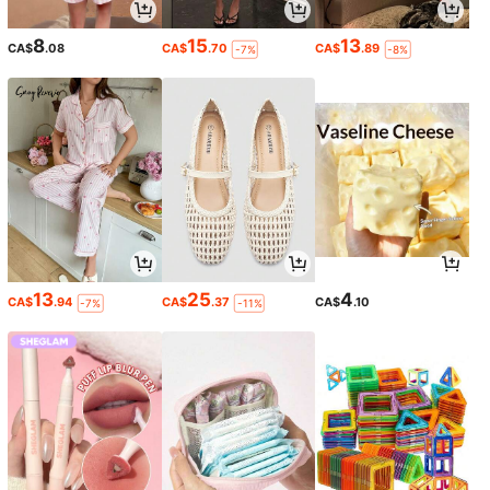
8
15
13
CA$
.08
CA$
.70
CA$
.89
-7%
-8%
13
25
4
CA$
.94
CA$
.37
CA$
.10
-7%
-11%