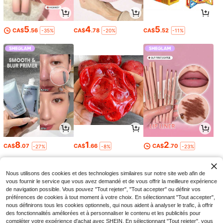
5
4
5
CA$
.56
CA$
.78
CA$
.52
-35%
-20%
-11%
8
1
2
CA$
.07
CA$
.66
CA$
.70
-27%
-8%
-23%
Nous utilisons des cookies et des technologies similaires sur notre site web afin de
vous fournir le service que vous avez demandé et de vous offrir la meilleure expérience
de navigation possible. Vous pouvez "Tout rejeter", "Tout accepter" ou définir vos
préférences de cookies à tout moment à votre choix. En sélectionnant "Tout accepter",
nous définirons tous les cookies optionnels, qui nous aident à analyser le trafic, à offrir
des fonctionnalités améliorées et à personnaliser le contenu et les publicités pour
compléter votre expérience d'achat avec SHEIN. En sélectionnant "Tout rejeter", vous