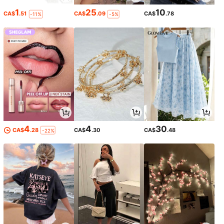
1
25
10
CA$
.51
CA$
.09
CA$
.78
-11%
-5%
4
4
30
CA$
.28
CA$
.30
CA$
.48
-22%