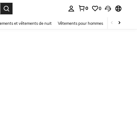
0
0
ouver. Press Enter to select.
ements et vêtements de nuit
Vêtements pour hommes
Enfants
Mai