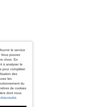
fournir le service
e. Vous pouvez
re choix. En
nt à analyser le
tés pour compléter
lisation des
uvez les
fonctionnement du
amètres de cookies
nière dont nous
fidentialité.