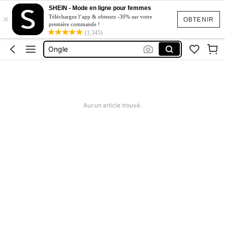
SHEIN - Mode en ligne pour femmes
×
Faux Cils
Téléchargez l’app & obtenez -30% sur votre
OBTENIR
première commande !
Nails
(1,345)
Ongle
Faux Ongle
Sheglam
Faux Cils
Aucun article trouvé.
Nails