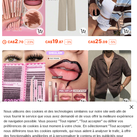
2
19
25
CA$
.70
CA$
.87
CA$
.09
-23%
-3%
-5%
2
4
15
Nous utilisons des cookies et des technologies similaires sur notre site web afin de
CA$
.60
CA$
.28
CA$
.99
-7%
-22%
-3%
vous fournir le service que vous avez demandé et de vous offrir la meilleure expérience
de navigation possible. Vous pouvez "Tout rejeter", "Tout accepter" ou définir vos
préférences de cookies à tout moment à votre choix. En sélectionnant "Tout accepter",
nous définirons tous les cookies optionnels, qui nous aident à analyser le trafic, à offrir
des fonctionnalités améliorées et à personnaliser le contenu et les publicités pour