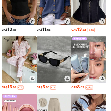
10
11
13
CA$
.18
CA$
.68
CA$
.82
-20%
13
3
8
CA$
.94
CA$
.66
CA$
.07
-7%
-1%
-27%