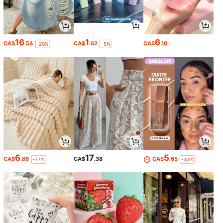
16
1
6
CA$
.54
CA$
.62
CA$
.10
-20%
-5%
6
17
5
CA$
.86
CA$
.38
CA$
.65
-27%
-33%