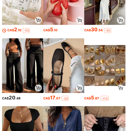
2
5
30
CA$
.10
CA$
.10
CA$
.54
-5%
-3%
20
17
5
CA$
.48
CA$
.07
CA$
.87
-3%
-11%