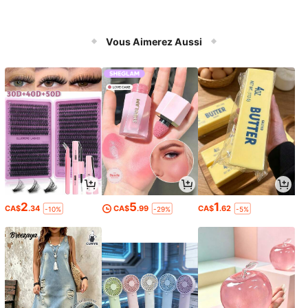
Vous Aimerez Aussi
2
5
1
CA$
.34
CA$
.99
CA$
.62
-10%
-29%
-5%