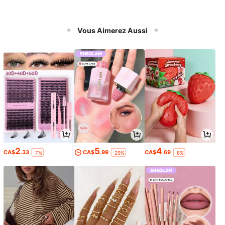
Vous Aimerez Aussi
2
5
4
CA$
.33
CA$
.99
CA$
.69
-7%
-29%
-8%