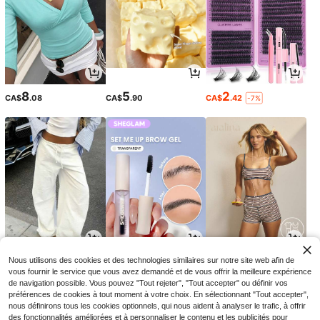
8
5
2
CA$
.08
CA$
.90
CA$
.42
-7%
15
5
21
Nous utilisons des cookies et des technologies similaires sur notre site web afin de
CA$
.08
CA$
.69
CA$
.68
-24%
vous fournir le service que vous avez demandé et de vous offrir la meilleure expérience
de navigation possible. Vous pouvez "Tout rejeter", "Tout accepter" ou définir vos
préférences de cookies à tout moment à votre choix. En sélectionnant "Tout accepter",
nous définirons tous les cookies optionnels, qui nous aident à analyser le trafic, à offrir
des fonctionnalités améliorées et à personnaliser le contenu et les publicités pour