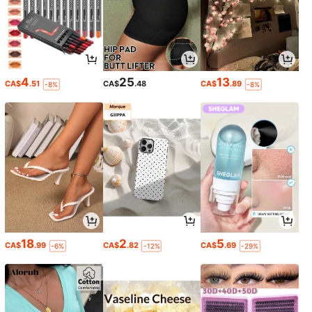
4
25
13
CA$
.51
CA$
.48
CA$
.89
-8%
-8%
18
2
5
CA$
.99
CA$
.82
CA$
.69
-6%
-12%
-29%