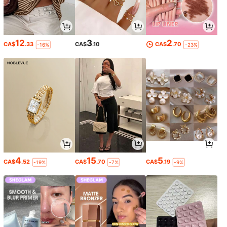
12
3
2
CA$
.33
CA$
.10
CA$
.70
-16%
-23%
4
15
5
CA$
.52
CA$
.70
CA$
.19
-19%
-7%
-9%