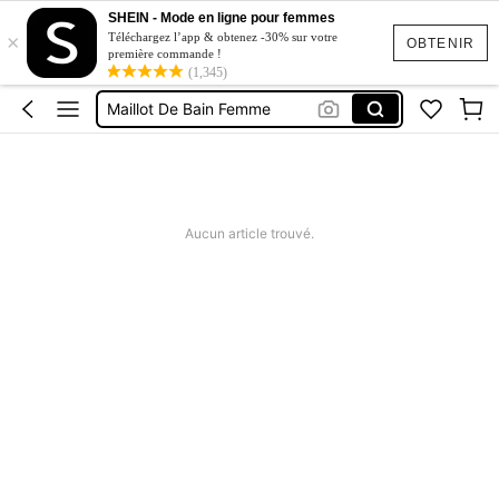
Short Jeans Femme
SHEIN - Mode en ligne pour femmes
×
Squishy
Téléchargez l’app & obtenez -30% sur votre
OBTENIR
première commande !
(1,345)
Ensemble Deux Pieces Femme Chic
Maillot De Bain Femme
Robe Femme été
Short Jeans Femme
Squishy
Aucun article trouvé.