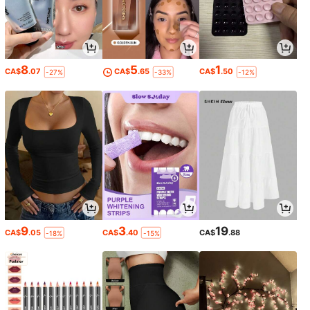
8
5
1
CA$
.07
CA$
.65
CA$
.50
-27%
-33%
-12%
9
3
19
CA$
.05
CA$
.40
CA$
.88
-18%
-15%