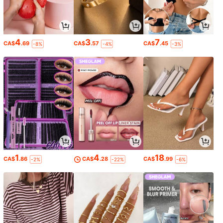
4
3
7
CA$
.69
CA$
.57
CA$
.45
-8%
-4%
-3%
1
4
18
CA$
.86
CA$
.28
CA$
.99
-2%
-22%
-6%