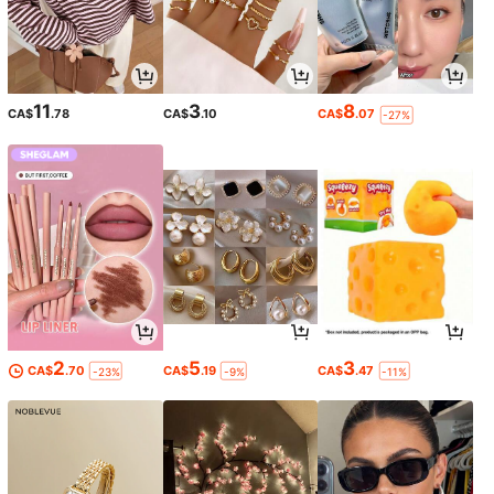
11
3
8
CA$
.78
CA$
.10
CA$
.07
-27%
2
5
3
CA$
.70
CA$
.19
CA$
.47
-23%
-9%
-11%