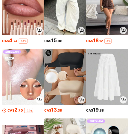
4
15
18
CA$
.74
CA$
.08
CA$
.12
-14%
-4%
2
13
19
CA$
.70
CA$
.38
CA$
.88
-32%