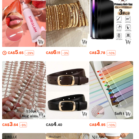
5
6
3
CA$
.65
CA$
.11
CA$
.78
-29%
-3%
-10%
3
4
4
CA$
.64
CA$
.40
CA$
.95
-9%
-10%