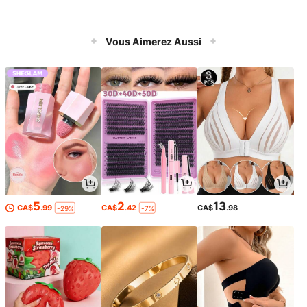
Vous Aimerez Aussi
5
2
13
CA$
.99
CA$
.42
CA$
.98
-29%
-7%