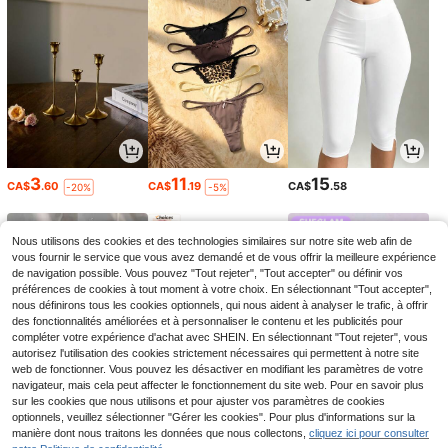
3
11
15
CA$
.60
CA$
.19
CA$
.58
-20%
-5%
Nous utilisons des cookies et des technologies similaires sur notre site web afin de
vous fournir le service que vous avez demandé et de vous offrir la meilleure expérience
de navigation possible. Vous pouvez "Tout rejeter", "Tout accepter" ou définir vos
préférences de cookies à tout moment à votre choix. En sélectionnant "Tout accepter",
nous définirons tous les cookies optionnels, qui nous aident à analyser le trafic, à offrir
des fonctionnalités améliorées et à personnaliser le contenu et les publicités pour
compléter votre expérience d'achat avec SHEIN. En sélectionnant "Tout rejeter", vous
autorisez l'utilisation des cookies strictement nécessaires qui permettent à notre site
web de fonctionner. Vous pouvez les désactiver en modifiant les paramètres de votre
navigateur, mais cela peut affecter le fonctionnement du site web. Pour en savoir plus
sur les cookies que nous utilisons et pour ajuster vos paramètres de cookies
5
4
3
optionnels, veuillez sélectionner "Gérer les cookies". Pour plus d'informations sur la
CA$
.10
CA$
.51
CA$
.99
-9%
-8%
-27%
manière dont nous traitons les données que nous collectons,
cliquez ici pour consulter