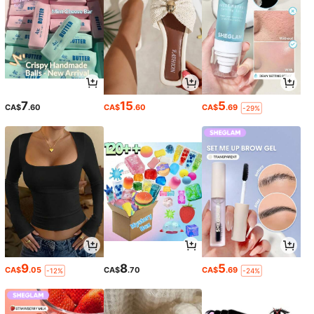
7
15
5
CA$
.60
CA$
.60
CA$
.69
-29%
9
8
5
CA$
.05
CA$
.70
CA$
.69
-12%
-24%