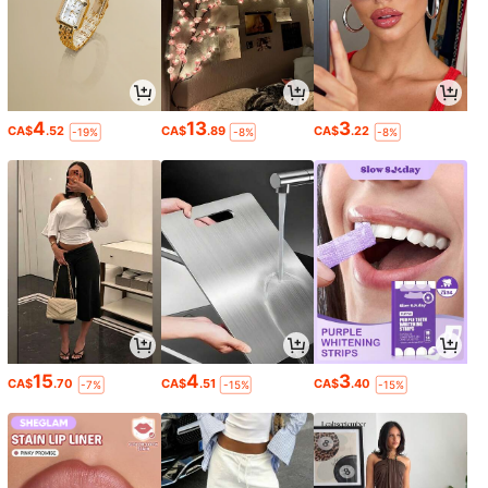
4
13
3
CA$
.52
CA$
.89
CA$
.22
-19%
-8%
-8%
15
4
3
CA$
.70
CA$
.51
CA$
.40
-7%
-15%
-15%