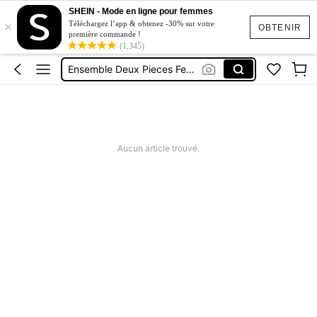
SHEIN - Mode en ligne pour femmes
×
Short Jeans Femme
Téléchargez l’app & obtenez -30% sur votre
OBTENIR
première commande !
Squishy
(1,345)
Ensemble Deux Pieces Femme Chic
Maillot De Bain Femme
Robe Femme été
Short Jeans Femme
Aucun article trouvé.
Squishy