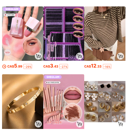
5
3
12
CA$
.99
CA$
.43
CA$
.33
-29%
-27%
-16%