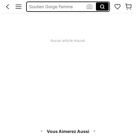
Soutien Gorge Femme
String
Culotte Femme
Pyjama Femme
Aucun article trouvé.
Vous Aimerez Aussi