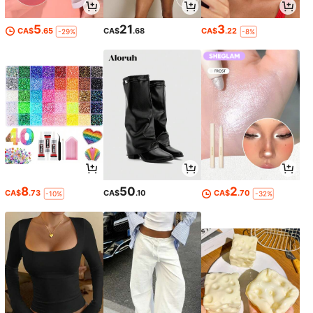
5
21
3
CA$
.65
CA$
.68
CA$
.22
-29%
-8%
8
50
2
CA$
.73
CA$
.10
CA$
.70
-10%
-32%