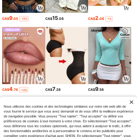
9
15
2
CA$
.05
CA$
.08
CA$
.08
-18%
-1%
4
7
9
CA$
.74
CA$
.28
CA$
.58
-14%
Nous utilisons des cookies et des technologies similaires sur notre site web afin de
vous fournir le service que vous avez demandé et de vous offrir la meilleure expérience
de navigation possible. Vous pouvez "Tout rejeter", "Tout accepter" ou définir vos
préférences de cookies à tout moment à votre choix. En sélectionnant "Tout accepter",
nous définirons tous les cookies optionnels, qui nous aident à analyser le trafic, à offrir
des fonctionnalités améliorées et à personnaliser le contenu et les publicités pour
compléter votre expérience d'achat avec SHEIN. En sélectionnant "Tout rejeter", vous