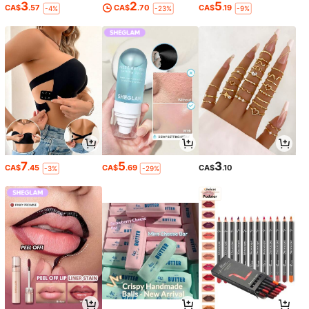
3
2
5
CA$
.57
CA$
.70
CA$
.19
-4%
-23%
-9%
7
5
3
CA$
.45
CA$
.69
CA$
.10
-3%
-29%