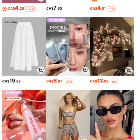
4
7
4
CA$
.28
CA$
.60
CA$
.51
-22%
-8%
19
8
13
CA$
.88
CA$
.07
CA$
.89
-27%
-8%