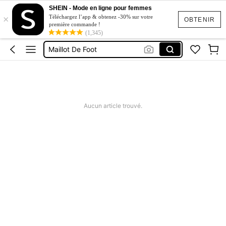
SHEIN - Mode en ligne pour femmes
×
Barca Maillot
Téléchargez l’app & obtenez -30% sur votre
OBTENIR
première commande !
Maillot Football
(1,345)
Maillot De Foot
Maillot De Soccer
Pnl Maillot
Barca Maillot
Aucun article trouvé.
Maillot Football