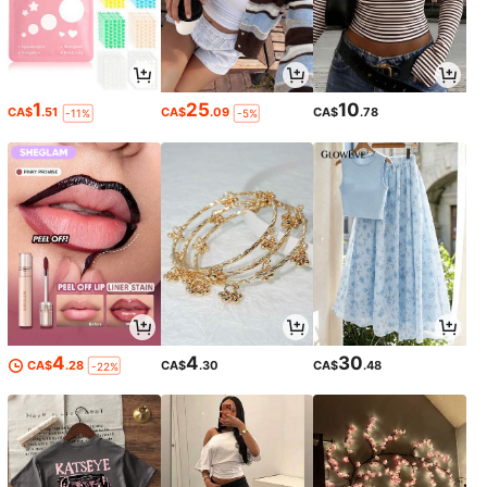
1
25
10
CA$
.51
CA$
.09
CA$
.78
-11%
-5%
4
4
30
CA$
.28
CA$
.30
CA$
.48
-22%