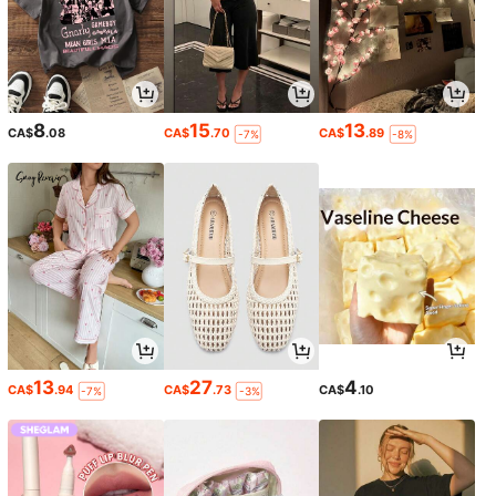
8
15
13
CA$
.08
CA$
.70
CA$
.89
-7%
-8%
13
27
4
CA$
.94
CA$
.73
CA$
.10
-7%
-3%