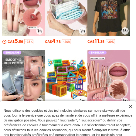
5
4
11
CA$
.56
CA$
.78
CA$
.35
-35%
-20%
-39%
8
5
2
Nous utilisons des cookies et des technologies similaires sur notre site web afin de
CA$
.07
CA$
.64
CA$
.70
-27%
-9%
-23%
vous fournir le service que vous avez demandé et de vous offrir la meilleure expérience
de navigation possible. Vous pouvez "Tout rejeter", "Tout accepter" ou définir vos
préférences de cookies à tout moment à votre choix. En sélectionnant "Tout accepter",
nous définirons tous les cookies optionnels, qui nous aident à analyser le trafic, à offrir
des fonctionnalités améliorées et à personnaliser le contenu et les publicités pour