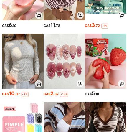
6
11
3
CA$
.10
CA$
.78
CA$
.72
-7%
10
2
5
CA$
.07
CA$
.32
CA$
.10
-3%
-14%