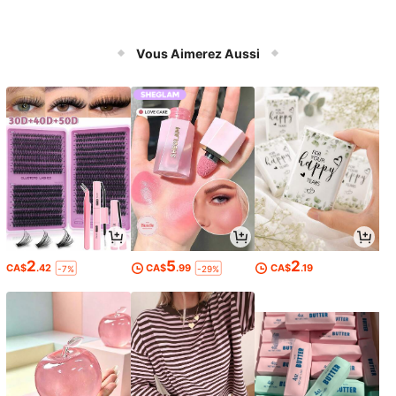
Vous Aimerez Aussi
2
5
2
CA$
.42
CA$
.99
CA$
.19
-7%
-29%