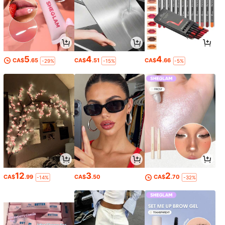
5
4
4
CA$
.65
CA$
.51
CA$
.66
-29%
-15%
-5%
12
3
2
CA$
.99
CA$
.50
CA$
.70
-14%
-32%