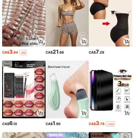
3
21
7
CA$
.64
CA$
.68
CA$
.28
-9%
6
1
3
CA$
.10
CA$
.90
CA$
.78
-10%