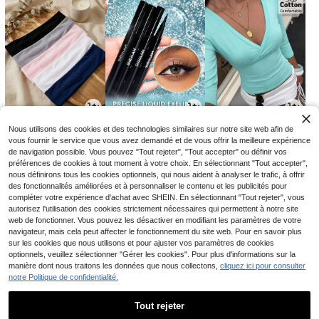
1
4
9
Nous utilisons des cookies et des technologies similaires sur notre site web afin de
CA$
.80
CA$
.27
CA$
.58
-10%
-29%
vous fournir le service que vous avez demandé et de vous offrir la meilleure expérience
de navigation possible. Vous pouvez "Tout rejeter", "Tout accepter" ou définir vos
préférences de cookies à tout moment à votre choix. En sélectionnant "Tout accepter",
nous définirons tous les cookies optionnels, qui nous aident à analyser le trafic, à offrir
des fonctionnalités améliorées et à personnaliser le contenu et les publicités pour
compléter votre expérience d'achat avec SHEIN. En sélectionnant "Tout rejeter", vous
autorisez l'utilisation des cookies strictement nécessaires qui permettent à notre site
web de fonctionner. Vous pouvez les désactiver en modifiant les paramètres de votre
navigateur, mais cela peut affecter le fonctionnement du site web. Pour en savoir plus
sur les cookies que nous utilisons et pour ajuster vos paramètres de cookies
optionnels, veuillez sélectionner "Gérer les cookies". Pour plus d'informations sur la
manière dont nous traitons les données que nous collectons,
cliquez ici pour consulter
notre Politique de confidentialité.
1
18
3
CA$
.88
CA$
.88
CA$
.40
-25%
-15%
Tout rejeter