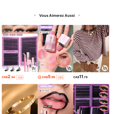
Vous Aimerez Aussi
2
5
11
CA$
.34
CA$
.99
CA$
.78
-10%
-29%