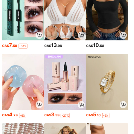
7
13
10
CA$
.59
CA$
.98
CA$
.58
-34%
4
3
5
CA$
.79
CA$
.99
CA$
.10
-6%
-27%
-9%