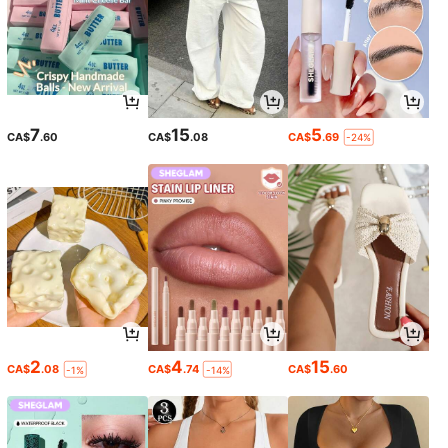
7
15
5
CA$
.60
CA$
.08
CA$
.69
-24%
2
4
15
CA$
.08
CA$
.74
CA$
.60
-1%
-14%