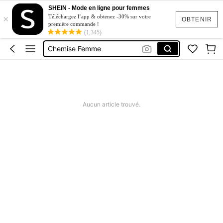
Chandail Femme
SHEIN - Mode en ligne pour femmes
×
Top
Téléchargez l’app & obtenez -30% sur votre
OBTENIR
première commande !
T Shirts Femme
(1,345)
Chemise Femme
Chemise Femme Chic
Chandail Femme
Top
Aucun article trouvé.