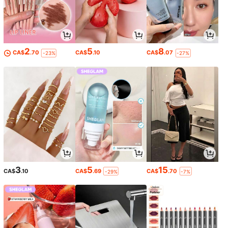
2
5
8
CA$
.70
CA$
.10
CA$
.07
-23%
-27%
3
5
15
CA$
.10
CA$
.69
CA$
.70
-29%
-7%