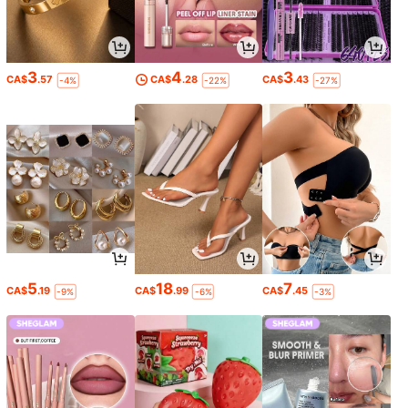
3
4
3
CA$
.57
CA$
.28
CA$
.43
-4%
-22%
-27%
5
18
7
CA$
.19
CA$
.99
CA$
.45
-9%
-6%
-3%