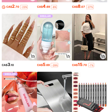
2
4
8
CA$
.70
CA$
.69
CA$
.07
-23%
-8%
-27%
3
5
15
CA$
.10
CA$
.69
CA$
.70
-29%
-7%