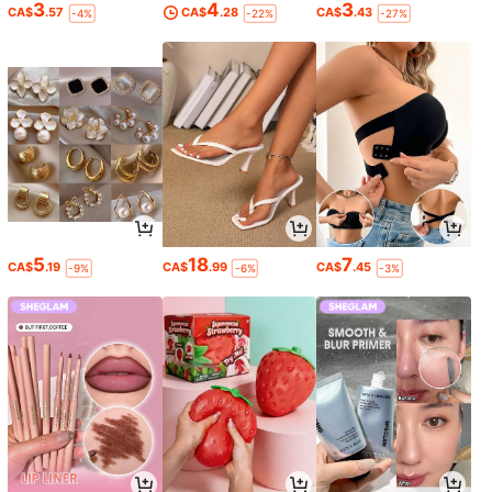
3
4
3
CA$
.57
CA$
.28
CA$
.43
-4%
-22%
-27%
5
18
7
CA$
.19
CA$
.99
CA$
.45
-9%
-6%
-3%