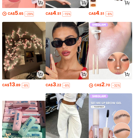
5
4
4
CA$
.65
CA$
.51
CA$
.51
-29%
-15%
-8%
13
3
2
CA$
.89
CA$
.22
CA$
.70
-8%
-8%
-32%