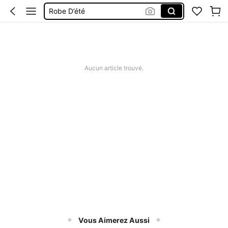
Robe D’été
Jupe
Ensemble 2 Pieces Femme
Maillot De Bain Femme
Aucun article trouvé.
Vous Aimerez Aussi