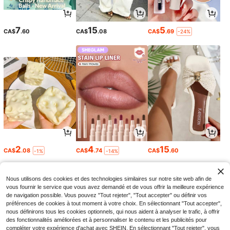
7
15
5
CA$
.60
CA$
.08
CA$
.69
-24%
2
4
15
CA$
.08
CA$
.74
CA$
.60
-1%
-14%
Nous utilisons des cookies et des technologies similaires sur notre site web afin de
vous fournir le service que vous avez demandé et de vous offrir la meilleure expérience
de navigation possible. Vous pouvez "Tout rejeter", "Tout accepter" ou définir vos
préférences de cookies à tout moment à votre choix. En sélectionnant "Tout accepter",
nous définirons tous les cookies optionnels, qui nous aident à analyser le trafic, à offrir
des fonctionnalités améliorées et à personnaliser le contenu et les publicités pour
compléter votre expérience d'achat avec SHEIN. En sélectionnant "Tout rejeter", vous