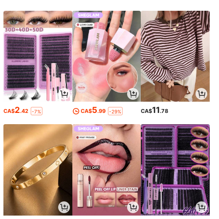
2
5
11
CA$
.42
CA$
.99
CA$
.78
-7%
-29%