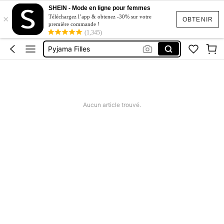
Costume Halloween Enfant
SHEIN - Mode en ligne pour femmes
×
Robe Fille
Téléchargez l’app & obtenez -30% sur votre
OBTENIR
première commande !
Ensemble Fille
(1,345)
Pyjama Filles
Maillot De Bain Fille
Costume Halloween Enfant
Robe Fille
Aucun article trouvé.