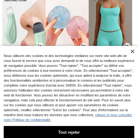
1
4
9
Nous utilisons des cookies et des technologies similaires sur notre site web afin de
CA$
.90
CA$
.79
CA$
.68
-6%
vous fournir le service que vous avez demandé et de vous offrir la meilleure expérience
de navigation possible. Vous pouvez "Tout rejeter", "Tout accepter" ou définir vos
préférences de cookies à tout moment à votre choix. En sélectionnant "Tout accepter",
nous définirons tous les cookies optionnels, qui nous aident à analyser le trafic, à offrir
des fonctionnalités améliorées et à personnaliser le contenu et les publicités pour
compléter votre expérience d'achat avec SHEIN. En sélectionnant "Tout rejeter", vous
autorisez l'utilisation des cookies strictement nécessaires qui permettent à notre site
web de fonctionner. Vous pouvez les désactiver en modifiant les paramètres de votre
navigateur, mais cela peut affecter le fonctionnement du site web. Pour en savoir plus
sur les cookies que nous utilisons et pour ajuster vos paramètres de cookies
optionnels, veuillez sélectionner "Gérer les cookies". Pour plus d'informations sur la
manière dont nous traitons les données que nous collectons,
cliquez ici pour consulter
notre Politique de confidentialité.
2
2
3
CA$
.70
CA$
.15
CA$
.71
-32%
-14%
-7%
Tout rejeter