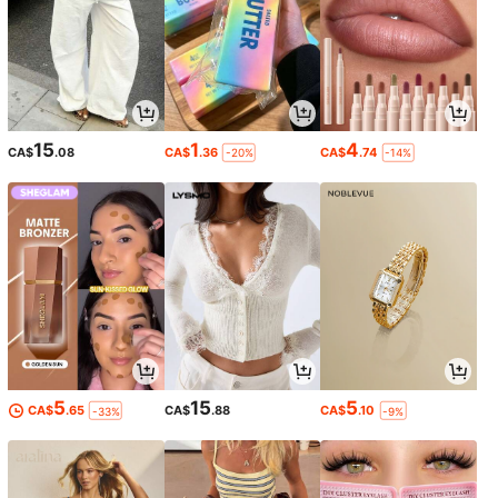
15
1
4
CA$
.08
CA$
.36
CA$
.74
-20%
-14%
5
15
5
CA$
.65
CA$
.88
CA$
.10
-33%
-9%