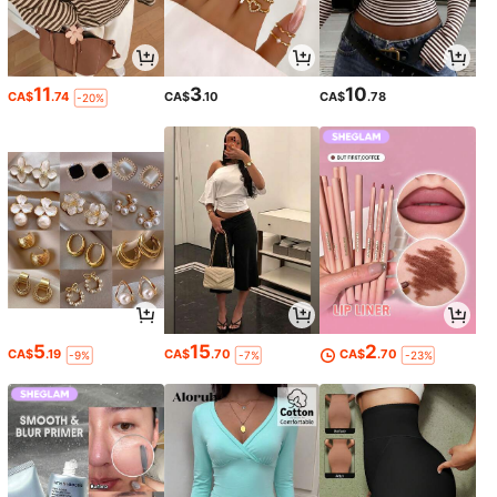
11
3
10
CA$
.74
CA$
.10
CA$
.78
-20%
5
15
2
CA$
.19
CA$
.70
CA$
.70
-9%
-7%
-23%