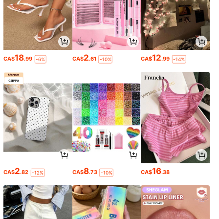
18
2
12
CA$
.99
CA$
.61
CA$
.99
-6%
-10%
-14%
2
8
16
CA$
.82
CA$
.73
CA$
.38
-12%
-10%