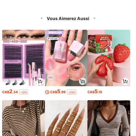
Vous Aimerez Aussi
2
5
5
CA$
.34
CA$
.99
CA$
.10
-10%
-29%