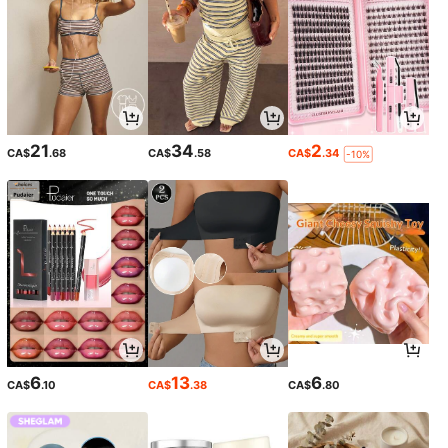
21
34
2
CA$
.68
CA$
.58
CA$
.34
-10%
6
13
6
CA$
.10
CA$
.38
CA$
.80