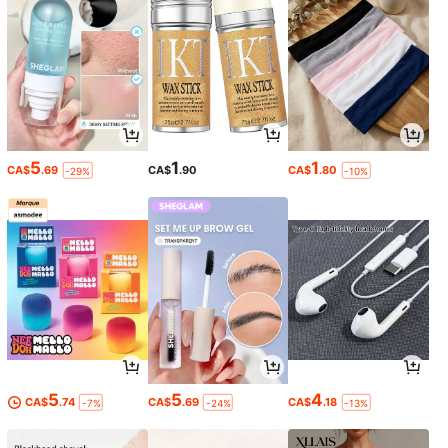
5
1
1
CA$
.69
CA$
.90
CA$
.80
-29%
-10%
5
5
4
CA$
.74
CA$
.69
CA$
.18
-7%
-24%
-13%