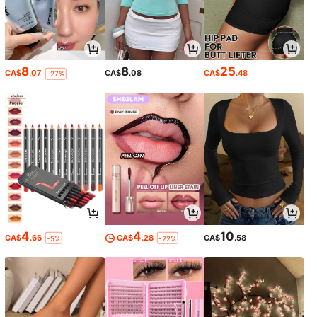
8
8
25
CA$
.07
CA$
.08
CA$
.48
-27%
4
4
10
CA$
.66
CA$
.28
CA$
.58
-5%
-22%