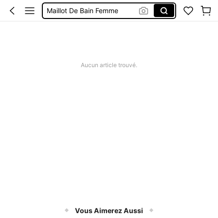
Maillot De Bain Femme
Robe Femme été
Short Jeans Femme
Squishy
Aucun article trouvé.
Vous Aimerez Aussi