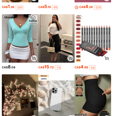
1
5
4
CA$
.36
CA$
.19
CA$
.28
-20%
-9%
-22%
8
15
4
CA$
.08
CA$
.70
CA$
.66
-7%
-5%