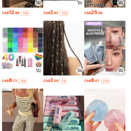
12
2
25
CA$
.99
CA$
.82
CA$
.48
-14%
-12%
8
2
8
CA$
.73
CA$
.08
CA$
.07
-10%
-1%
-27%