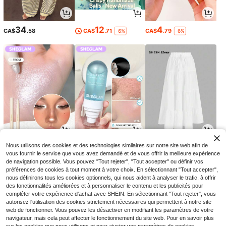
34
12
4
CA$
.58
CA$
.71
CA$
.79
-6%
-6%
2
5
19
Nous utilisons des cookies et des technologies similaires sur notre site web afin de
CA$
.70
CA$
.69
CA$
.88
-32%
-29%
vous fournir le service que vous avez demandé et de vous offrir la meilleure expérience
de navigation possible. Vous pouvez "Tout rejeter", "Tout accepter" ou définir vos
préférences de cookies à tout moment à votre choix. En sélectionnant "Tout accepter",
nous définirons tous les cookies optionnels, qui nous aident à analyser le trafic, à offrir
des fonctionnalités améliorées et à personnaliser le contenu et les publicités pour
compléter votre expérience d'achat avec SHEIN. En sélectionnant "Tout rejeter", vous
autorisez l'utilisation des cookies strictement nécessaires qui permettent à notre site
web de fonctionner. Vous pouvez les désactiver en modifiant les paramètres de votre
navigateur, mais cela peut affecter le fonctionnement du site web. Pour en savoir plus