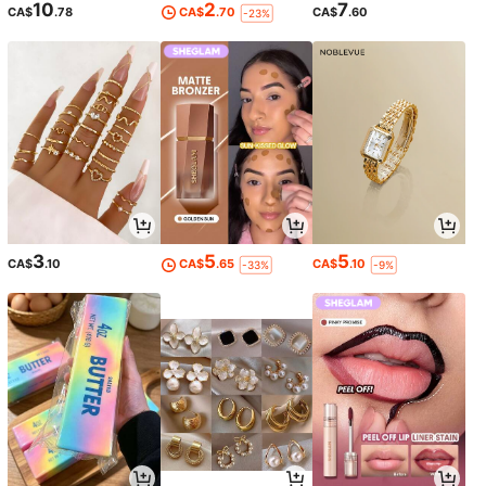
10
2
7
CA$
.78
CA$
.70
CA$
.60
-23%
3
5
5
CA$
.10
CA$
.65
CA$
.10
-33%
-9%