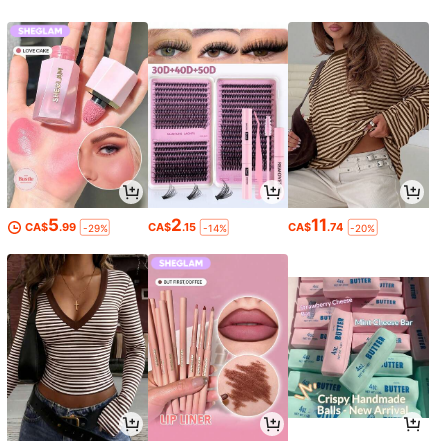
5
2
11
CA$
.99
CA$
.15
CA$
.74
-29%
-14%
-20%