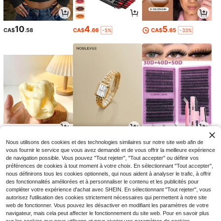
10
4
5
CA$
.58
CA$
.66
CA$
.65
-5%
-33%
7
5
2
Nous utilisons des cookies et des technologies similaires sur notre site web afin de
CA$
.80
CA$
.10
CA$
.34
-9%
-10%
vous fournir le service que vous avez demandé et de vous offrir la meilleure expérience
de navigation possible. Vous pouvez "Tout rejeter", "Tout accepter" ou définir vos
préférences de cookies à tout moment à votre choix. En sélectionnant "Tout accepter",
nous définirons tous les cookies optionnels, qui nous aident à analyser le trafic, à offrir
des fonctionnalités améliorées et à personnaliser le contenu et les publicités pour
compléter votre expérience d'achat avec SHEIN. En sélectionnant "Tout rejeter", vous
autorisez l'utilisation des cookies strictement nécessaires qui permettent à notre site
web de fonctionner. Vous pouvez les désactiver en modifiant les paramètres de votre
navigateur, mais cela peut affecter le fonctionnement du site web. Pour en savoir plus