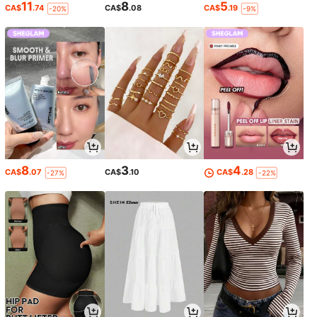
11
8
5
CA$
.74
CA$
.08
CA$
.19
-20%
-9%
8
3
4
CA$
.07
CA$
.10
CA$
.28
-27%
-22%