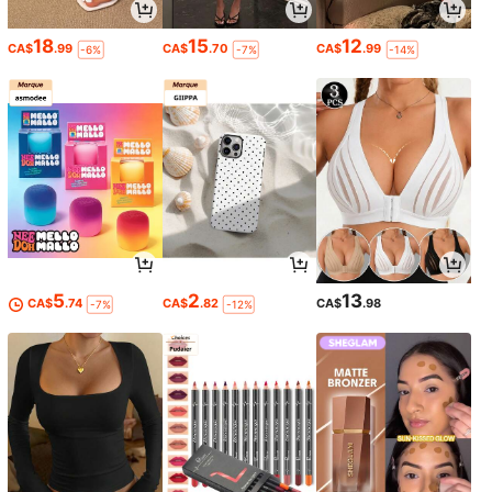
18
15
12
CA$
.99
CA$
.70
CA$
.99
-6%
-7%
-14%
5
2
13
CA$
.74
CA$
.82
CA$
.98
-7%
-12%