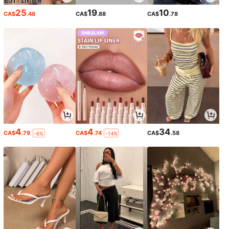
25
19
10
CA$
.48
CA$
.88
CA$
.78
4
4
34
CA$
.79
CA$
.74
CA$
.58
-6%
-14%