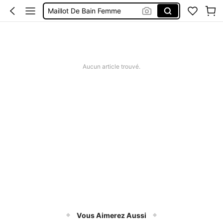
Maillot De Bain Femme
Robe Femme été
Short Jeans Femme
Squishy
Aucun article trouvé.
Vous Aimerez Aussi