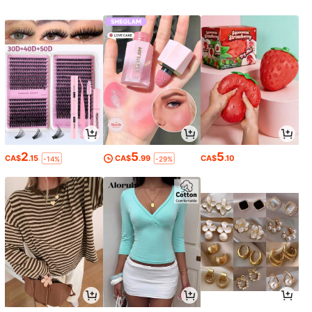
2
5
5
CA$
.15
CA$
.99
CA$
.10
-14%
-29%