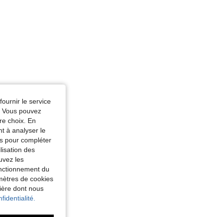
fournir le service
e. Vous pouvez
re choix. En
nt à analyser le
tés pour compléter
lisation des
uvez les
fonctionnement du
amètres de cookies
nière dont nous
fidentialité.