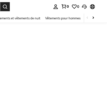
0
0
ouver. Press Enter to select.
ements et vêtements de nuit
Vêtements pour hommes
Enfants
Mai