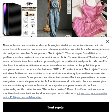
3
24
16
Nous utilisons des cookies et des technologies similaires sur notre site web afin de
CA$
.78
CA$
.48
CA$
.38
-10%
vous fournir le service que vous avez demandé et de vous offrir la meilleure expérience
de navigation possible. Vous pouvez "Tout rejeter", "Tout accepter" ou définir vos
préférences de cookies à tout moment à votre choix. En sélectionnant "Tout accepter",
nous définirons tous les cookies optionnels, qui nous aident à analyser le trafic, à offrir
des fonctionnalités améliorées et à personnaliser le contenu et les publicités pour
compléter votre expérience d'achat avec SHEIN. En sélectionnant "Tout rejeter", vous
autorisez l'utilisation des cookies strictement nécessaires qui permettent à notre site
web de fonctionner. Vous pouvez les désactiver en modifiant les paramètres de votre
navigateur, mais cela peut affecter le fonctionnement du site web. Pour en savoir plus
sur les cookies que nous utilisons et pour ajuster vos paramètres de cookies
optionnels, veuillez sélectionner "Gérer les cookies". Pour plus d'informations sur la
manière dont nous traitons les données que nous collectons,
cliquez ici pour consulter
notre Politique de confidentialité.
1
6
9
CA$
.71
CA$
.03
CA$
.18
-5%
-10%
Tout rejeter