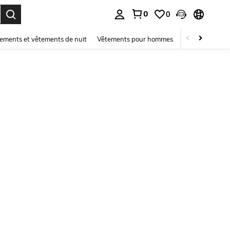
0
0
ouver. Press Enter to select.
ements et vêtements de nuit
Vêtements pour hommes
Enfants
Mai