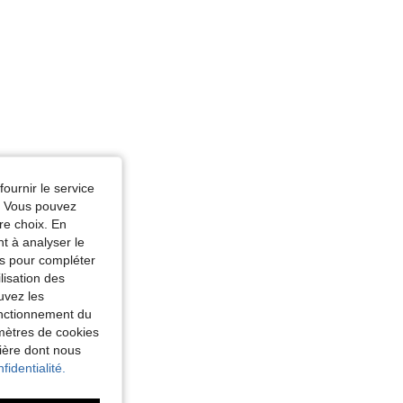
fournir le service
e. Vous pouvez
re choix. En
nt à analyser le
tés pour compléter
lisation des
uvez les
fonctionnement du
amètres de cookies
nière dont nous
fidentialité.