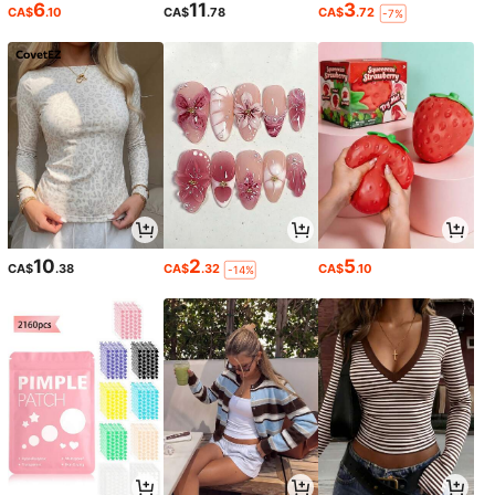
6
11
3
CA$
.10
CA$
.78
CA$
.72
-7%
10
2
5
CA$
.38
CA$
.32
CA$
.10
-14%