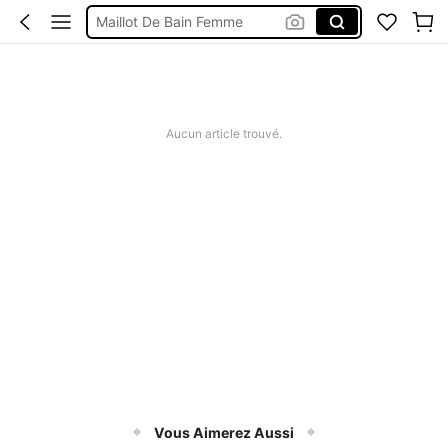
Maillot De Bain Femme
Robe Femme été
Short Jeans Femme
Squishy
Aucun article trouvé.
Vous Aimerez Aussi