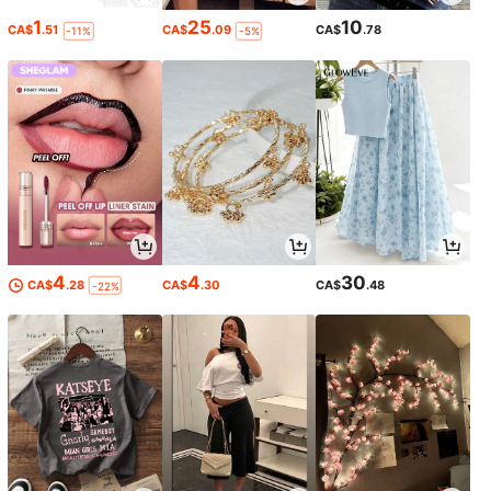
1
25
10
CA$
.51
CA$
.09
CA$
.78
-11%
-5%
4
4
30
CA$
.28
CA$
.30
CA$
.48
-22%