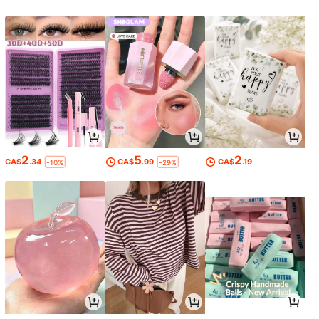
2
5
2
CA$
.34
CA$
.99
CA$
.19
-10%
-29%