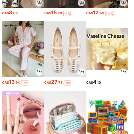
8
15
12
CA$
.08
CA$
.70
CA$
.99
-7%
-14%
13
27
4
CA$
.94
CA$
.73
CA$
.10
-7%
-3%