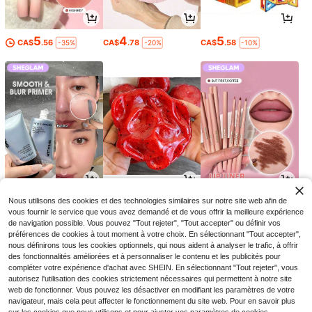
5
4
5
CA$
.56
CA$
.78
CA$
.58
-35%
-20%
-10%
8
1
2
Nous utilisons des cookies et des technologies similaires sur notre site web afin de
CA$
.07
CA$
.62
CA$
.70
-27%
-10%
-23%
vous fournir le service que vous avez demandé et de vous offrir la meilleure expérience
de navigation possible. Vous pouvez "Tout rejeter", "Tout accepter" ou définir vos
préférences de cookies à tout moment à votre choix. En sélectionnant "Tout accepter",
nous définirons tous les cookies optionnels, qui nous aident à analyser le trafic, à offrir
des fonctionnalités améliorées et à personnaliser le contenu et les publicités pour
compléter votre expérience d'achat avec SHEIN. En sélectionnant "Tout rejeter", vous
autorisez l'utilisation des cookies strictement nécessaires qui permettent à notre site
web de fonctionner. Vous pouvez les désactiver en modifiant les paramètres de votre
navigateur, mais cela peut affecter le fonctionnement du site web. Pour en savoir plus