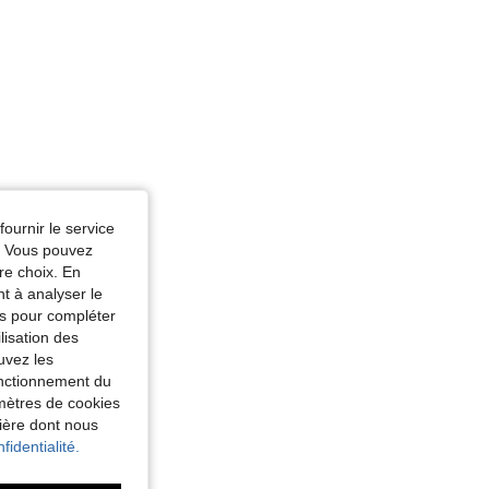
fournir le service
e. Vous pouvez
re choix. En
nt à analyser le
tés pour compléter
lisation des
uvez les
fonctionnement du
amètres de cookies
nière dont nous
fidentialité.