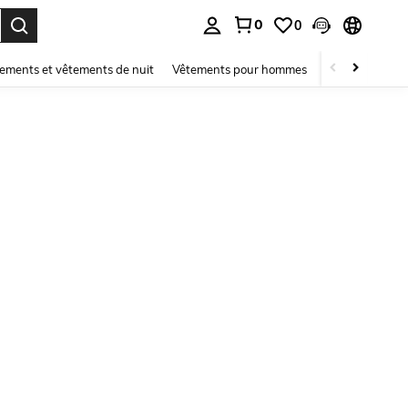
0
0
ouver. Press Enter to select.
ements et vêtements de nuit
Vêtements pour hommes
Enfants
Mai