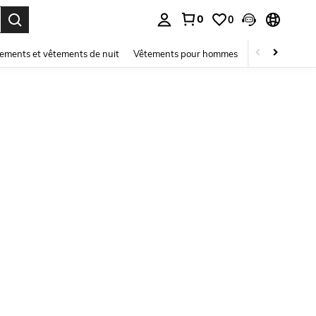
0
0
ouver. Press Enter to select.
ements et vêtements de nuit
Vêtements pour hommes
Enfants
Mai