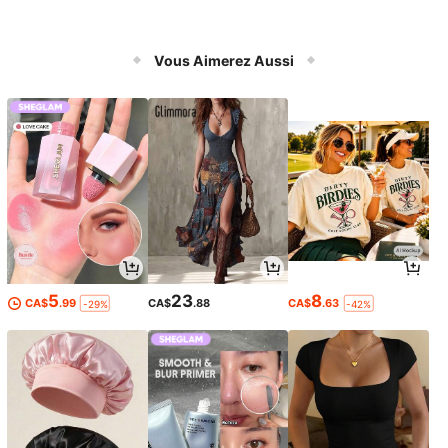
Vous Aimerez Aussi
5
23
8
CA$
.99
CA$
.88
CA$
.63
-29%
-42%