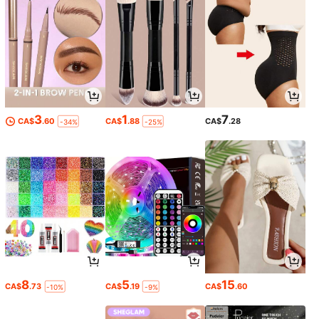
3
1
7
CA$
.60
CA$
.88
CA$
.28
-34%
-25%
8
5
15
CA$
.73
CA$
.19
CA$
.60
-10%
-9%