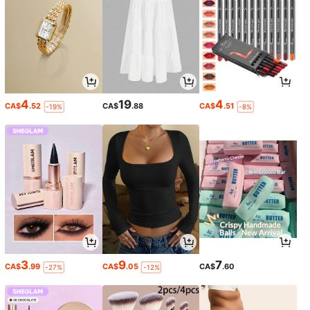
4
19
4
CA$
.52
CA$
.88
CA$
.51
-19%
-8%
3
9
7
CA$
.99
CA$
.05
CA$
.60
-27%
-12%