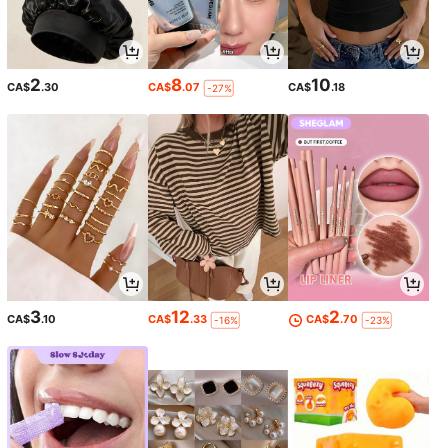
2
8
10
CA$
.30
CA$
.07
CA$
.18
-27%
3
12
2
CA$
.10
CA$
.33
CA$
.70
-16%
-23%