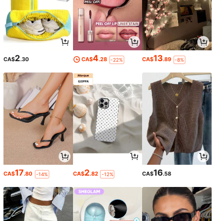
2
4
13
CA$
.30
CA$
.28
CA$
.89
-22%
-8%
17
2
16
CA$
.80
CA$
.82
CA$
.58
-14%
-12%