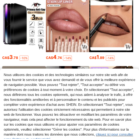
3
4
1
CA$
.78
CA$
.74
CA$
.89
-10%
-14%
-14%
Nous utilisons des cookies et des technologies similaires sur notre site web afin de
vous fournir le service que vous avez demandé et de vous offrir la meilleure expérience
de navigation possible. Vous pouvez "Tout rejeter", "Tout accepter" ou définir vos
préférences de cookies à tout moment à votre choix. En sélectionnant "Tout accepter",
nous définirons tous les cookies optionnels, qui nous aident à analyser le trafic, à offrir
des fonctionnalités améliorées et à personnaliser le contenu et les publicités pour
compléter votre expérience d'achat avec SHEIN. En sélectionnant "Tout rejeter", vous
autorisez l'utilisation des cookies strictement nécessaires qui permettent à notre site
web de fonctionner. Vous pouvez les désactiver en modifiant les paramètres de votre
navigateur, mais cela peut affecter le fonctionnement du site web. Pour en savoir plus
sur les cookies que nous utilisons et pour ajuster vos paramètres de cookies
2
10
10
optionnels, veuillez sélectionner "Gérer les cookies". Pour plus d'informations sur la
CA$
.21
CA$
.58
CA$
.44
-8%
-16%
manière dont nous traitons les données que nous collectons,
cliquez ici pour consulter