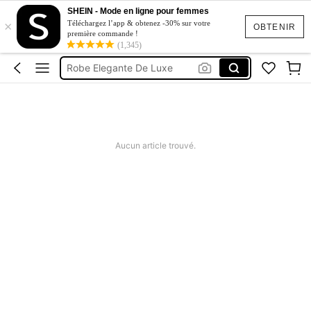
Robe De Mariée
SHEIN - Mode en ligne pour femmes
×
Robe Soiree Chic Mariage
Téléchargez l’app & obtenez -30% sur votre
OBTENIR
première commande !
Robe Soirée
(1,345)
Robe Elegante De Luxe
Robe Mariage Invité
Robe De Mariée
Robe Soiree Chic Mariage
Aucun article trouvé.