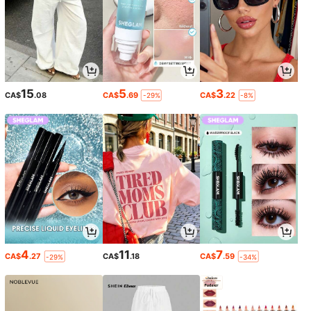
15
5
3
CA$
.08
CA$
.69
CA$
.22
-29%
-8%
4
11
7
CA$
.27
CA$
.18
CA$
.59
-29%
-34%