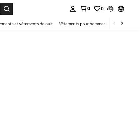
0
0
ouver. Press Enter to select.
ements et vêtements de nuit
Vêtements pour hommes
Enfants
Mai