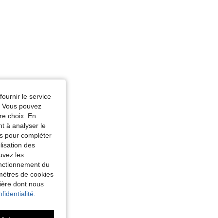
fournir le service
e. Vous pouvez
re choix. En
nt à analyser le
tés pour compléter
lisation des
uvez les
fonctionnement du
amètres de cookies
nière dont nous
fidentialité.