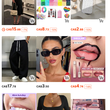
15
8
2
CA$
.66
CA$
.73
CA$
.88
-7%
-10%
-10%
17
3
4
CA$
.78
CA$
.50
CA$
.74
-14%