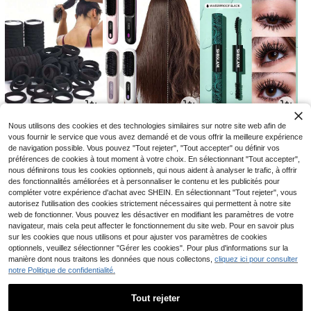
1
14
7
Nous utilisons des cookies et des technologies similaires sur notre site web afin de
CA$
.50
CA$
.63
CA$
.59
-5%
-34%
vous fournir le service que vous avez demandé et de vous offrir la meilleure expérience
de navigation possible. Vous pouvez "Tout rejeter", "Tout accepter" ou définir vos
préférences de cookies à tout moment à votre choix. En sélectionnant "Tout accepter",
nous définirons tous les cookies optionnels, qui nous aident à analyser le trafic, à offrir
des fonctionnalités améliorées et à personnaliser le contenu et les publicités pour
compléter votre expérience d'achat avec SHEIN. En sélectionnant "Tout rejeter", vous
autorisez l'utilisation des cookies strictement nécessaires qui permettent à notre site
web de fonctionner. Vous pouvez les désactiver en modifiant les paramètres de votre
navigateur, mais cela peut affecter le fonctionnement du site web. Pour en savoir plus
sur les cookies que nous utilisons et pour ajuster vos paramètres de cookies
optionnels, veuillez sélectionner "Gérer les cookies". Pour plus d'informations sur la
manière dont nous traitons les données que nous collectons,
cliquez ici pour consulter
notre Politique de confidentialité.
1
14
6
CA$
.71
CA$
.88
CA$
.05
-5%
-36%
Tout rejeter