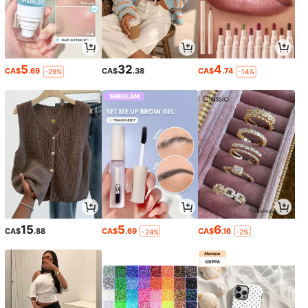
5
32
4
CA$
.69
CA$
.38
CA$
.74
-29%
-14%
15
5
6
CA$
.88
CA$
.69
CA$
.16
-24%
-2%