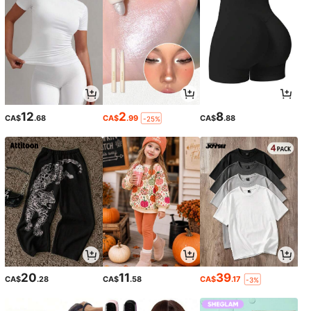
12
2
8
CA$
.68
CA$
.99
CA$
.88
-25%
20
11
39
CA$
.28
CA$
.58
CA$
.17
-3%