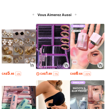
Vous Aimerez Aussi
5
1
6
CA$
.46
CA$
.89
CA$
.64
-4%
-1%
-22%