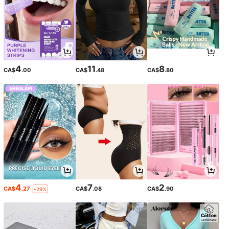
4
11
8
CA$
.00
CA$
.48
CA$
.80
4
7
2
CA$
.27
CA$
.08
CA$
.90
-29%