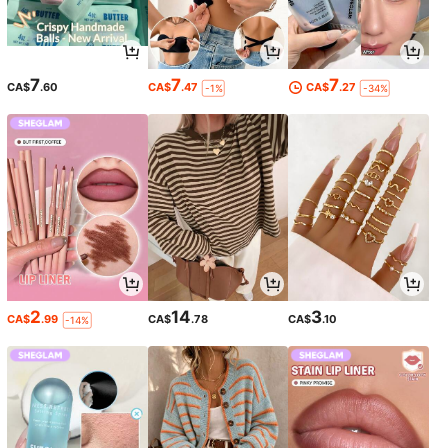
7
7
7
CA$
.60
CA$
.47
CA$
.27
-1%
-34%
2
14
3
CA$
.99
CA$
.78
CA$
.10
-14%