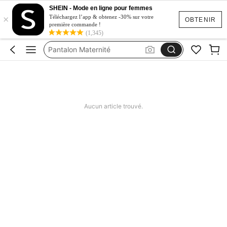
SHEIN - Mode en ligne pour femmes
×
Robe Shooting Grossesse
Téléchargez l’app & obtenez -30% sur votre
OBTENIR
première commande !
Robe Maternité
(1,345)
Pantalon Maternité
Maternity Clothes
Robe Maternité Shooting
Robe Shooting Grossesse
Aucun article trouvé.
Robe Maternité