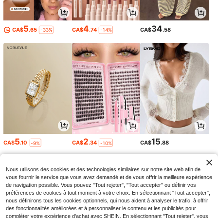
5
4
34
CA$
.65
CA$
.74
CA$
.58
-33%
-14%
5
2
15
CA$
.10
CA$
.34
CA$
.88
-9%
-10%
Nous utilisons des cookies et des technologies similaires sur notre site web afin de
vous fournir le service que vous avez demandé et de vous offrir la meilleure expérience
de navigation possible. Vous pouvez "Tout rejeter", "Tout accepter" ou définir vos
préférences de cookies à tout moment à votre choix. En sélectionnant "Tout accepter",
nous définirons tous les cookies optionnels, qui nous aident à analyser le trafic, à offrir
des fonctionnalités améliorées et à personnaliser le contenu et les publicités pour
compléter votre expérience d'achat avec SHEIN. En sélectionnant "Tout rejeter", vous