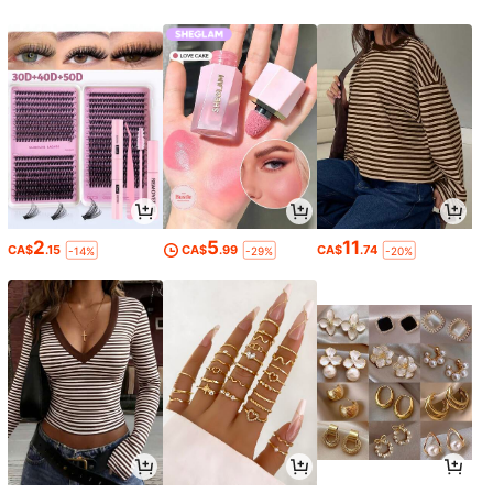
2
5
11
CA$
.15
CA$
.99
CA$
.74
-14%
-29%
-20%