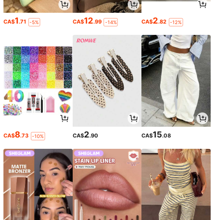
1
12
2
CA$
.71
CA$
.99
CA$
.82
-5%
-14%
-12%
8
2
15
CA$
.73
CA$
.90
CA$
.08
-10%