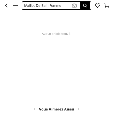
Maillot De Bain Femme
Robe Femme été
Short Jeans Femme
Squishy
Aucun article trouvé.
Vous Aimerez Aussi