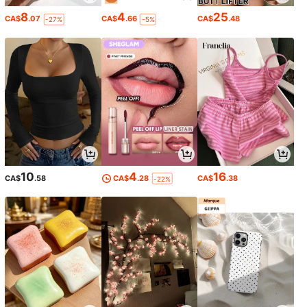
8
4
25
CA$
.07
CA$
.66
CA$
.48
-27%
-5%
10
4
16
CA$
.58
CA$
.28
CA$
.38
-22%