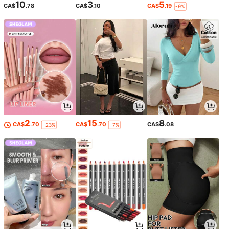
10
3
5
CA$
.78
CA$
.10
CA$
.19
-9%
2
15
8
CA$
.70
CA$
.70
CA$
.08
-23%
-7%