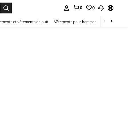
0
0
ouver. Press Enter to select.
ements et vêtements de nuit
Vêtements pour hommes
Enfants
Mai