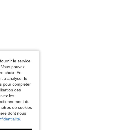
fournir le service
e. Vous pouvez
re choix. En
nt à analyser le
tés pour compléter
lisation des
uvez les
fonctionnement du
amètres de cookies
nière dont nous
fidentialité.