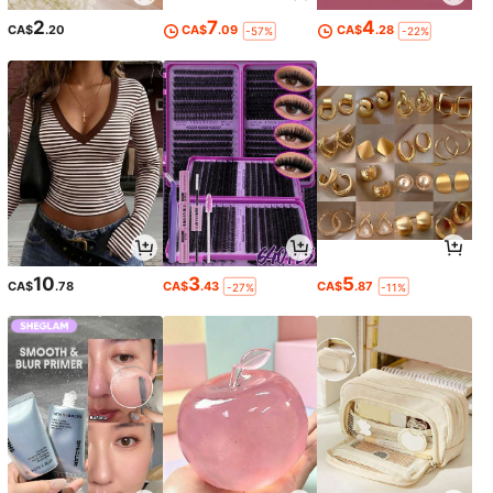
2
7
4
CA$
.20
CA$
.09
CA$
.28
-57%
-22%
10
3
5
CA$
.78
CA$
.43
CA$
.87
-27%
-11%