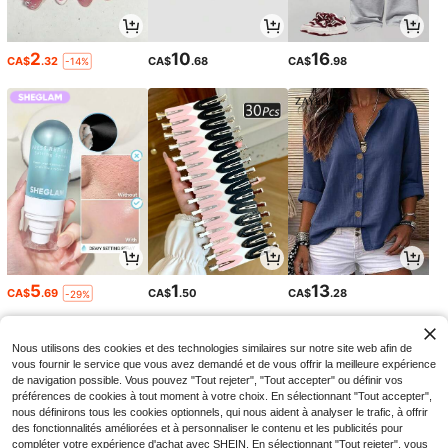
2
10
16
CA$
.32
CA$
.68
CA$
.98
-14%
5
1
13
CA$
.69
CA$
.50
CA$
.28
-29%
Nous utilisons des cookies et des technologies similaires sur notre site web afin de
vous fournir le service que vous avez demandé et de vous offrir la meilleure expérience
de navigation possible. Vous pouvez "Tout rejeter", "Tout accepter" ou définir vos
préférences de cookies à tout moment à votre choix. En sélectionnant "Tout accepter",
nous définirons tous les cookies optionnels, qui nous aident à analyser le trafic, à offrir
des fonctionnalités améliorées et à personnaliser le contenu et les publicités pour
compléter votre expérience d'achat avec SHEIN. En sélectionnant "Tout rejeter", vous