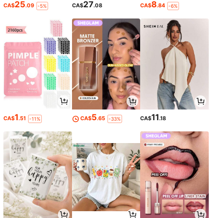
25
27
8
CA$
.09
CA$
.08
CA$
.84
-5%
-6%
1
5
11
CA$
.51
CA$
.65
CA$
.18
-11%
-33%