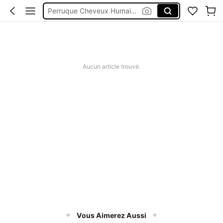
Perruque Cheveux Humain Sans Colle
9 Am Hair Store
Perruque Sans Colle Humain
9am Hair Store
Aucun article trouvé.
Vous Aimerez Aussi