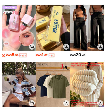
5
1
20
CA$
.99
CA$
.62
CA$
.48
-29%
-5%