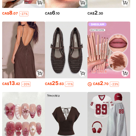
8
6
2
CA$
.07
CA$
.10
CA$
.30
-27%
13
25
2
CA$
.42
CA$
.63
CA$
.70
-20%
-11%
-23%