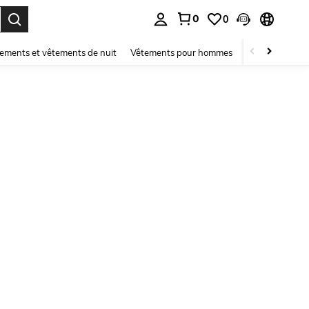
0
0
ouver. Press Enter to select.
ements et vêtements de nuit
Vêtements pour hommes
Enfants
Mai