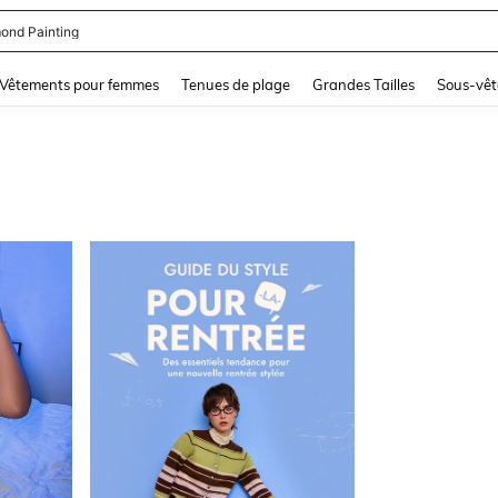
ond Painting
and down arrow keys to navigate search Dernière recherche and Rechercher et Tr
Vêtements pour femmes
Tenues de plage
Grandes Tailles
Sous-vêt