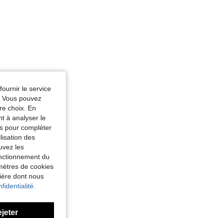
fournir le service
e. Vous pouvez
re choix. En
nt à analyser le
tés pour compléter
lisation des
uvez les
fonctionnement du
amètres de cookies
nière dont nous
fidentialité.
ejeter