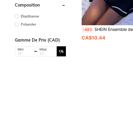
Composition
Élasthanne
Polyester
SHEIN Ensemble de costume d'écolière à ourlet à vol
-48%
CA$10.44
Gamme De Prix (CAD)
Min:
Max:
Ok