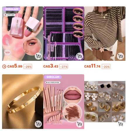
5
3
11
CA$
.99
CA$
.43
CA$
.74
-29%
-27%
-20%