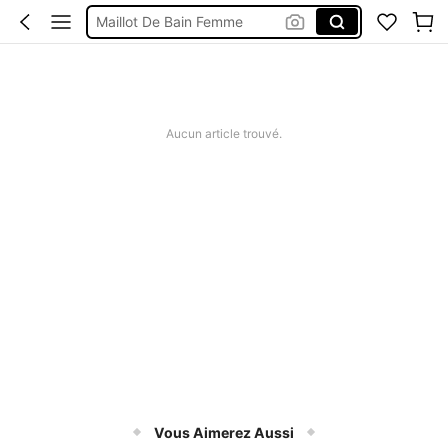
Maillot De Bain Femme
Robe Femme été
Short Jeans Femme
Squishy
Aucun article trouvé.
Vous Aimerez Aussi