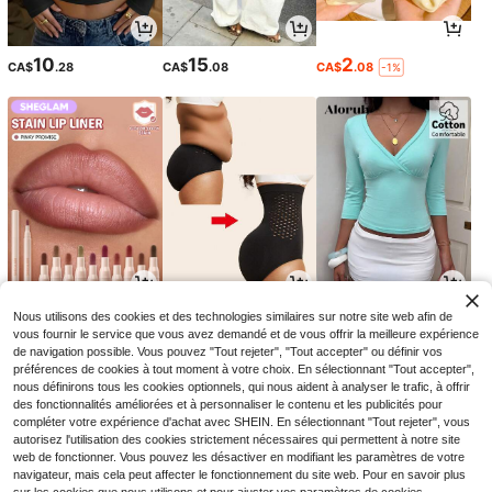
10
15
2
CA$
.28
CA$
.08
CA$
.08
-1%
4
7
10
Nous utilisons des cookies et des technologies similaires sur notre site web afin de
CA$
.74
CA$
.28
CA$
.58
-14%
vous fournir le service que vous avez demandé et de vous offrir la meilleure expérience
de navigation possible. Vous pouvez "Tout rejeter", "Tout accepter" ou définir vos
préférences de cookies à tout moment à votre choix. En sélectionnant "Tout accepter",
nous définirons tous les cookies optionnels, qui nous aident à analyser le trafic, à offrir
des fonctionnalités améliorées et à personnaliser le contenu et les publicités pour
compléter votre expérience d'achat avec SHEIN. En sélectionnant "Tout rejeter", vous
autorisez l'utilisation des cookies strictement nécessaires qui permettent à notre site
web de fonctionner. Vous pouvez les désactiver en modifiant les paramètres de votre
navigateur, mais cela peut affecter le fonctionnement du site web. Pour en savoir plus