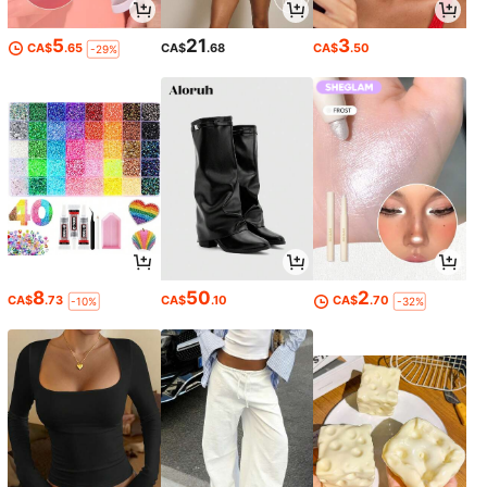
5
21
3
CA$
.65
CA$
.68
CA$
.50
-29%
8
50
2
CA$
.73
CA$
.10
CA$
.70
-10%
-32%