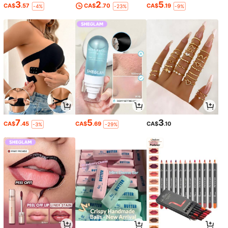
3
2
5
CA$
.57
CA$
.70
CA$
.19
-4%
-23%
-9%
7
5
3
CA$
.45
CA$
.69
CA$
.10
-3%
-29%