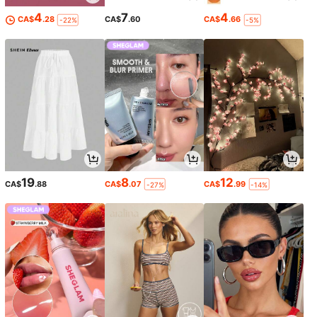
4
7
4
CA$
.28
CA$
.60
CA$
.66
-22%
-5%
19
8
12
CA$
.88
CA$
.07
CA$
.99
-27%
-14%