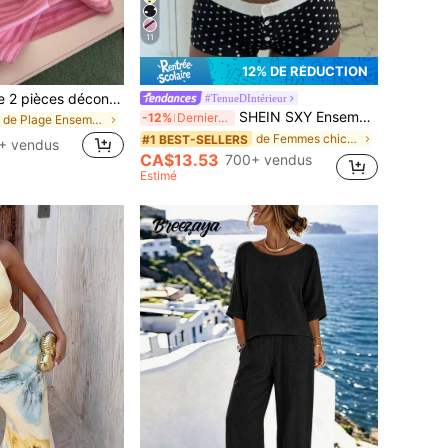
11
12% DE RÉDUCTION
Franclia Ensemble 2 pièces décontracté de vacances pour femmes avec débardeur rayé et short
#TenueDIntérieur
SHEIN SXY Ensemble de camisole et short à pois pour femmes, tenue polyvalente pour les vacances, les sorties, les occasions décontractées. Ensemble de cami à pois, pyjama mignon, pyjama à pois noir et blanc, ensemble de pyjama, Top et short à pois, tenue d'été noire et blanche à pois pour femmes en 2 pièces, ensemble d'été en 2 pièces pour femmes, ensemble court en 2 pièces pour femme, joli ensemble en 2 pièces, ensemble court en 2 pièces pour femmes, ensemble d'été à pois, ensemble en 2 pièces à pois
-12%
Derniers 3 jours
de Plage Ensembles assortis deux pièces
de Femmes chics Coords
#1 BEST-SELLERS
+ vendus
CA$13.53
700+ vendus
Estimé