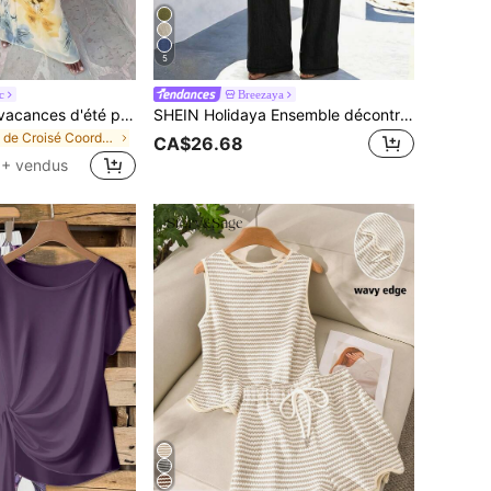
5
c
Breezaya
Aloruh Tenue de vacances d'été pour femmes : Ensemble sexy avec top court à col drapé imprimé floral tropical et jupe à volants sirène. Vêtements de plage d'été, vêtements de vacances tropicales bohèmes pour femmes, vêtements de plage en maille florale pour femmes, ensemble imprimé floral jaune, tenue de villégiature, style vacances
SHEIN Holidaya Ensemble décontracté en coton et lin pour femmes, ensemble de pantalon, top court, col rond à manches courtes, couleur unie, style de rue à la mode, décontracté pour usage quotidien et extérieur, couleur lin abricot, été, coupe régulière, convient pour le port quotidien
de Croisé Coordonnées féminines
CA$26.68
+ vendus