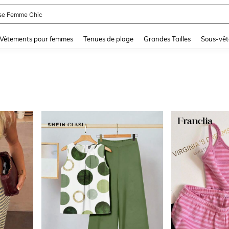
lot De Bain Femme
and down arrow keys to navigate search Dernière recherche and Rechercher et Tr
Vêtements pour femmes
Tenues de plage
Grandes Tailles
Sous-vêt