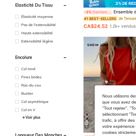
3% DE RÉ
Élasticité Du Tissu
Ensemble de top licou et mini-jupe d'été pour femmes, convient pour les rendez-vous en soirée, le
-3%
Derniers 3 jours
Élasticité moyenne
#1 BEST-SELLERS
Pas de l'extensibilité
CA$24.52
1.2k+ vendus
Haute extensibilité
Extensibilité légère
Encolure
Col rond
Fines brides
Ras-du-cou
Bustier
Nous utilisons des
Col asymétrique
que vous avez dem
"Tout rejeter", "
Col en V
sélectionnant "To
Voir plus
trafic, à offrir d
votre expérience 
5
cookies stricteme
Longueur Des Manches