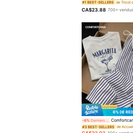
#1 BEST-SELLERS
CA$23.88
700+ vendu
6% DE RÉ
Comfortcana 2 pièces Ensemble Top à manches courtes à col rond b
-6%
Derniers 3 jours
#3 BEST-SELLERS
300+ vendu