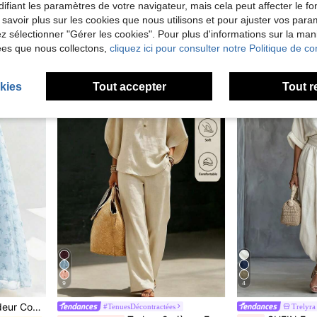
ntracté pour femme, adapté pour l'été
Amorya
#Romance
ifiant les paramètres de votre navigateur, mais cela peut affecter le 
Amorya Ensemble 2 pièces décontracté pour femme avec top à col rond imprimé floral et pantalon large pour le quotidien
de Poche Ensembles assortis deux pièces
 savoir plus sur les cookies que nous utilisons et pour ajuster vos par
#1 BEST-SELLERS
CA$29.28
90+ vendus
lez sélectionner "Gérer les cookies". Pour plus d'informations sur la ma
CA$19.48
300
ées que nous collectons,
cliquez ici pour consulter notre Politique de con
kies
Tout accepter
Tout r
9
4
GlowEve Ensemble Débardeur Couleur Unie Élégant et Décontracté & Jupe à Motifs Floraux Discrets
#TenuesDécontractées
Trelyra