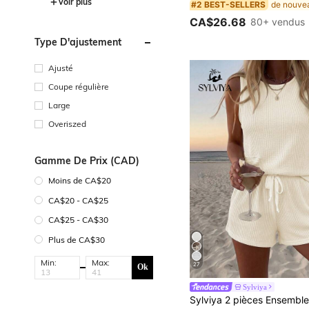
Voir plus
#2 BEST-SELLERS
CA$26.68
80+ vendus
Type D'ajustement
Ajusté
Coupe régulière
Large
Overiszed
Gamme De Prix (CAD)
Moins de CA$20
CA$20 - CA$25
CA$25 - CA$30
Plus de CA$30
Min:
Max:
27
Ok
Sylviya