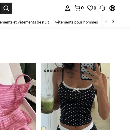
0
0
ouver. Press Enter to select.
ements et vêtements de nuit
Vêtements pour hommes
Enfants
Mai