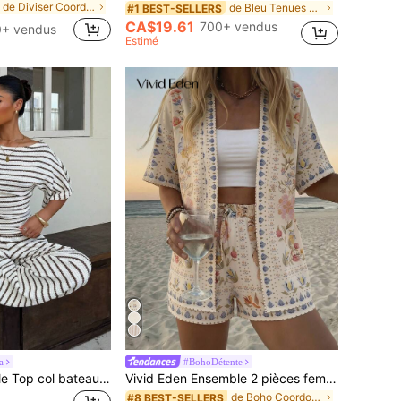
de Diviser Coordonnées féminines
de Bleu Tenues deux pièces pour femmes
#1 BEST-SELLERS
CA$19.61
700+ vendus
+ vendus
Estimé
a
#BohoDétente
Muchica Ensemble Top col bateau et pantalon rayé en tricot marron pour femmes
Vivid Eden Ensemble 2 pièces femme, chemise kimono à manches courtes et imprimé floral, et short, pour vacances
de Boho Coordonnées féminines
#8 BEST-SELLERS