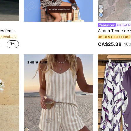
#BohoChi
LUMIGAL Ensemble 2 pièces femme d'été décontracté avec top ample à col rond et pantalon assorti
de Bande latérale Coordonnées féminines
#1 BEST-SELLERS
CA$25.38
s
400