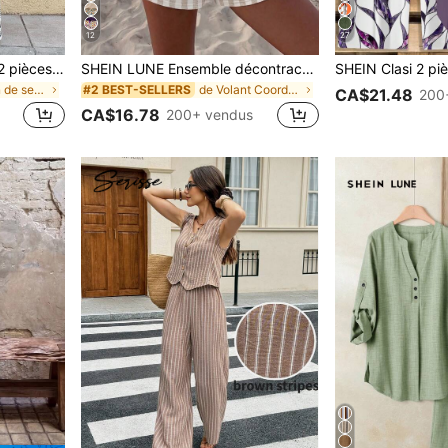
12
27
SHEIN Frenchy Ensemble 2 pièces femme pour vacances, top bandeau court imprimé plante et pantalon large
SHEIN LUNE Ensemble décontracté pour femme avec top camisole et short à rayures et blocs de couleurs pour tous les jours
de Cordon de serrage Tenues deux pièces pour femme
de Volant Coordonnées féminines
#2 BEST-SELLERS
CA$21.48
200
CA$16.78
200+ vendus