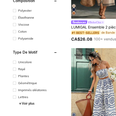
Composition
Polyester
Élasthanne
#BohoChic
Viscose
Coton
#1 BEST-SELLERS
Polyamide
CA$26.08
100+ vendu
Type De Motif
Unicolore
Rayé
Plantes
Géométrique
Imprimés aléatoires
Lettres
Voir plus