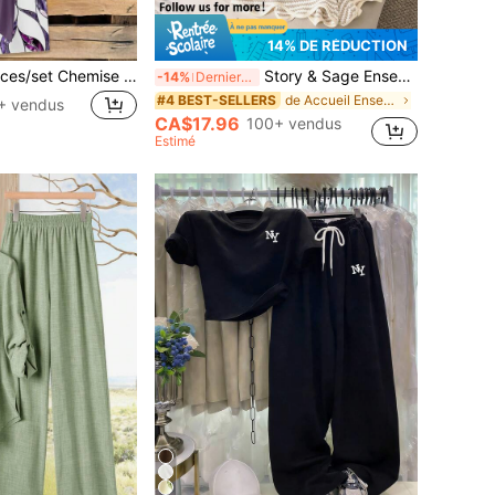
14% DE RÉDUCTION
SHEIN Clasi 2 pièces/set Chemise femme décontractée avec nœud papillon violet et pantalon droit ample à imprimé géométrique, convient pour le début de l'automne, le printemps et l'été
Story & Sage Ensemble 2 pièces décontracté pour femme, vacances à la maison, printemps-été, débardeur sans manches et short avec poches, rayures abricot et blanc avec bordure contrastée
-14%
Derniers 3 jours
de Accueil Ensembles assortis deux pièces
#4 BEST-SELLERS
+ vendus
CA$17.96
100+ vendus
Estimé