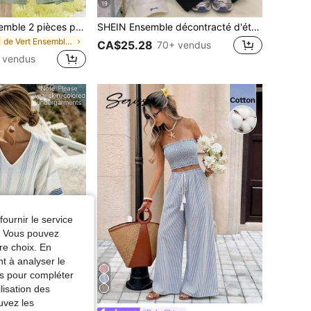
19
SHEIN LUNE Ensemble 2 pièces pour femme en lin vert, chemise décontractée à col V avec manches à volants et pantalon large, ensemble blouse pour femme
SHEIN Ensemble décontracté d'été 2 pièces pour femmes, convenant pour un usage quotidien et sportif, t-shirt à col rond à manches courtes avec imprimé lettres New York NY en noir, design élégant et confortable, ensemble 2 pièces décontracté pour l'extérieur
de Vert Ensembles assortis
CA$25.28
70+ vendus
 vendus
fournir le service
e. Vous pouvez
re choix. En
nt à analyser le
tés pour compléter
lisation des
uvez les