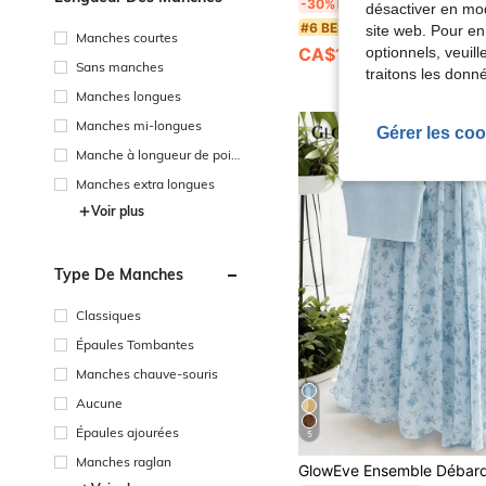
SHEIN LUNE Ensemble 2 pièces débardeur col rond et short déco
-30%
Derniers 2 jours
désactiver en mod
#6 BEST-SELLERS
site web. Pour en
Manches courtes
optionnels, veuil
CA$16.16
600+ vendus
Sans manches
traitons les donn
Manches longues
Manches mi-longues
Gérer les coo
Manche à longueur de poig
net
Manches extra longues
Voir plus
Type De Manches
Classiques
Épaules Tombantes
Manches chauve-souris
Aucune
Épaules ajourées
5
Manches raglan