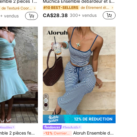
emmes, tenue décontractée, style campagnard, convient pour les loisirs et les vacances
Muchica Ensemble débardeur et short rayé à col rond en tricot décontracté pour femmes
de Étirement élevé Coordonnées féminines
#10 BEST-SELLERS
de Texturé Coordonnées féminines
CA$28.38
300+ vendus
+ vendus
20
12% DE RÉDUCTION
Dénudées
#SetsActifs
SHEIN BAE Ensemble 2 pièces femme printemps/été décontracté pour le trajet, t-shirt en tricot jaune pâle avec fronces sous la poitrine et pantalon long ample, convient pour le trajet décontracté, le port quotidien, le trajet au travail, les sorties décontractées, ensemble jaune, ensemble en tricot jaune, sorties quotidiennes, port à la maison, tenue de trajet ensemble 2 pièces jaune
Aloruh Ensemble de tenue de détente décontracté pour femmes avec débardeur rayé et pantalon
-12%
Derniers 3 jours