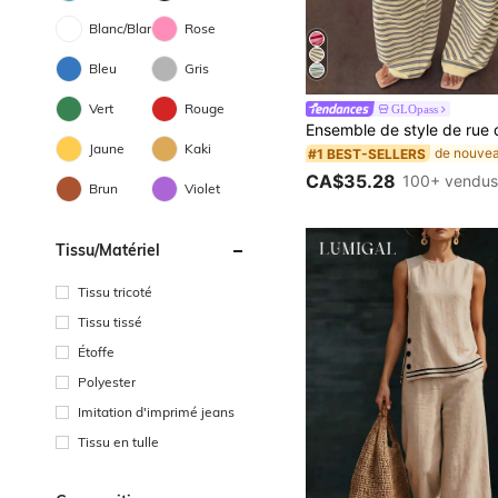
Blanc/Blanche
Rose
Bleu
Gris
Vert
Rouge
GLOpass
Jaune
Kaki
#1 BEST-SELLERS
CA$35.28
100+ vendu
Brun
Violet
Tissu/matériel
Tissu tricoté
Tissu tissé
Étoffe
Polyester
Imitation d'imprimé jeans
Tissu en tulle