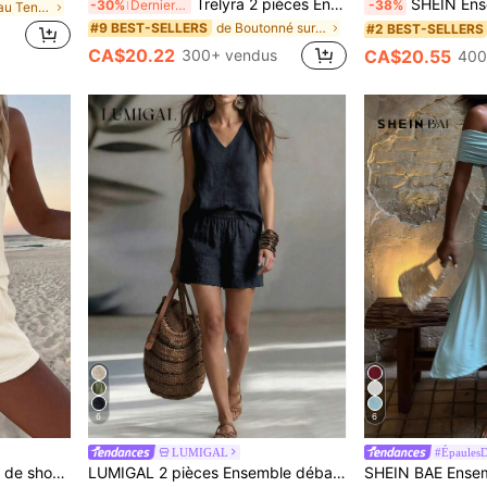
Trelyra 2 pièces Ensemble vacances abricot, Top et pantalon large, tenue élégante de style campagnard pour femmes, vêtements de plage pour vacances d'été
SHEIN Ensemble 2 pièces Top élégant et pantalon pour f
-30%
Derniers 2 jours
-38%
de nouveau Tenues deux pièces pour femmes
de Boutonné sur le devant Coordonnées féminines
#9 BEST-SELLERS
#2 BEST-SELLERS
CA$20.22
300+ vendus
CA$20.55
400
6
6
LUMIGAL
#Épaules
Sylviya 2 pièces Ensemble de shorts d'été texturés et décontractés pour femmes
LUMIGAL 2 pièces Ensemble débardeur et short de couleur unie pour les vacances et les loisirs