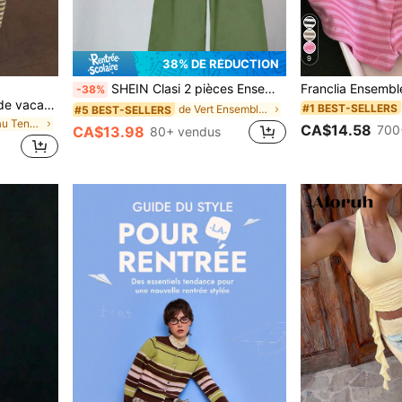
9
38% DE RÉDUCTION
SHEIN Clasi 2 pièces Ensemble femme à motif de pois minimaliste et décontracté, adapté pour l'été
-38%
Ensemble de style de rue de vacances tricoté rayé jaune & bleu 2026, Top à bretelles spaghetti + Pantalon large, Tenue décontractée 2 pièces élégante d'été
#1 BEST-SELLERS
de Vert Ensembles assortis
#5 BEST-SELLERS
de nouveau Tenues deux pièces pour femmes
CA$14.58
700
CA$13.98
80+ vendus
s