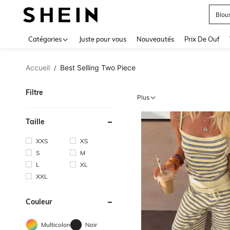
Mail
Use up 
Catégories
Juste pour vous
Nouveautés
Prix De Ouf
Accueil
Best Selling Two Piece
/
Filtre
Plus
Taille
XXS
XS
S
M
L
XL
XXL
Couleur
Multicolore
Noir