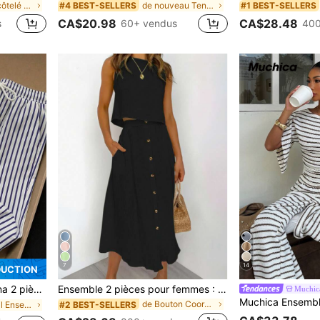
de Tricot côtelé Coordonnées féminines
de nouveau Tenues deux pièces pour femmes
#4 BEST-SELLERS
#1 BEST-SELLERS
CA$20.98
CA$28.48
s
60+ vendus
400
7
14
DUCTION
rodé et pantalon imprimé rayé, décontracté
Ensemble 2 pièces pour femmes : Top sans manches de couleur unie + Jupe ample décontractée avec décoration de boutons devant, Tenue d'été noire élégante, Style sans effort
Muchic
de Bouton Coordonnées féminines
#2 BEST-SELLERS
de Accueil Ensembles assortis deux pièces
s