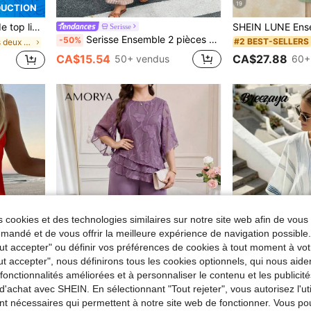
19
DUCTION
s banquets et les fêtes, blanc élégant, soirée de rendez-vous
Serisse
Serisse Ensemble 2 pièces décontracté pour femmes, composé d'un gilet à rayures boutonnage simple et d'un pantalon
-50%
#2 BEST-SELLERS
de Tenues deux pièces pour femmes
CA$27.88
CA$15.54
60+
50+ vendus
 cookies et des technologies similaires sur notre site web afin de vous 
andé et de vous offrir la meilleure expérience de navigation possibl
Tout accepter" ou définir vos préférences de cookies à tout moment à vot
ut accepter", nous définirons tous les cookies optionnels, qui nous aide
es fonctionnalités améliorées et à personnaliser le contenu et les publici
d'achat avec SHEIN. En sélectionnant "Tout rejeter", vous autorisez l'uti
4
10
nt nécessaires qui permettent à notre site web de fonctionner. Vous po