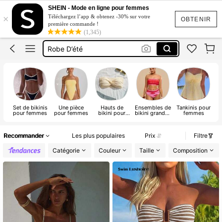
Robe
SHEIN - Mode en ligne pour femmes
×
Téléchargez l’app & obtenez -30% sur votre
Maillot De Bain Femme
OBTENIR
première commande !
(1,345)
Robe D’été
Robe Soiree Chic Mariage
Robe Elegante De Luxe
Robe
Set de bikinis
Une pièce
Hauts de
Ensembles de
Tankinis pour
pour femmes
pour femmes
bikini pour
bikini grandes
femmes
m
femmes
tailles
Recommander
Les plus populaires
Prix
Filtre
Catégorie
Couleur
Taille
Composition