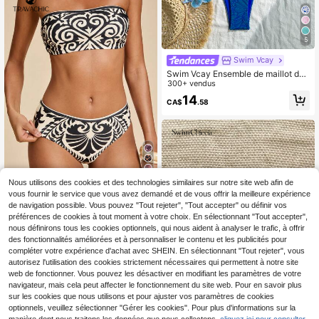
5
Swim Vcay
Swim Vcay Ensemble de maillot de
bain sexy pour femme 2 pièces, top
300+ vendus
bandeau à bretelles spaghetti en tis
14
CA$
.58
su texturé avec accessoire doré & b
as de bikini, vacances d'été
4
Nous utilisons des cookies et des technologies similaires sur notre site web afin de
vous fournir le service que vous avez demandé et de vous offrir la meilleure expérience
Travachic
de navigation possible. Vous pouvez "Tout rejeter", "Tout accepter" ou définir vos
Travachic Ensemble de bikini band
préférences de cookies à tout moment à votre choix. En sélectionnant "Tout accepter",
eau à imprimé floral pour femmes, t
14
nous définirons tous les cookies optionnels, qui nous aident à analyser le trafic, à offrir
CA$
.38
enues d'été pour femmes, maillots d
des fonctionnalités améliorées et à personnaliser le contenu et les publicités pour
e bain pour femmes, costumes de b
ain pour femmes
compléter votre expérience d'achat avec SHEIN. En sélectionnant "Tout rejeter", vous
autorisez l'utilisation des cookies strictement nécessaires qui permettent à notre site
web de fonctionner. Vous pouvez les désactiver en modifiant les paramètres de votre
navigateur, mais cela peut affecter le fonctionnement du site web. Pour en savoir plus
sur les cookies que nous utilisons et pour ajuster vos paramètres de cookies
optionnels, veuillez sélectionner "Gérer les cookies". Pour plus d'informations sur la
11