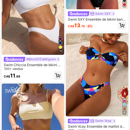
Swim SXY
Swim SXY Ensemble de bikini band
eau à torsion de couleur unie avec
13
CA$
.78
-8%
armature en acier
15
#BikiniD’ÉtéMignon
Swim Chiccia Ensemble de bikini b
andeau de plage d'été avec coupe
100+ vendus
haute
11
CA$
.88
8
Swim Vcay
Swim Vcay Ensemble de maillot de