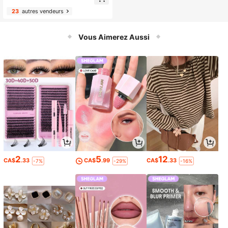
éphone mains libres, convient pour l
es voyages en avion, compatible av
23
autres vendeurs
ec tous les smartphones, peut être
utilisé pour les selfies et l'enregistre
ment vidéo
Vous Aimerez Aussi
2
5
12
CA$
.33
CA$
.99
CA$
.33
-7%
-29%
-16%