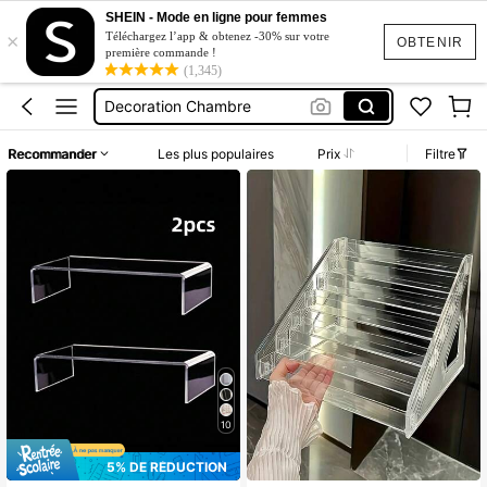
Panier De Rangement
SHEIN - Mode en ligne pour femmes
×
Téléchargez l’app & obtenez -30% sur votre
OBTENIR
Rangement
première commande !
(1,345)
Decoration Chambre
Panier à Linge
Rangement Organisation
Recommander
Les plus populaires
Prix
Filtre
Panier De Rangement
Rangement
10
5% DE RÉDUCTION