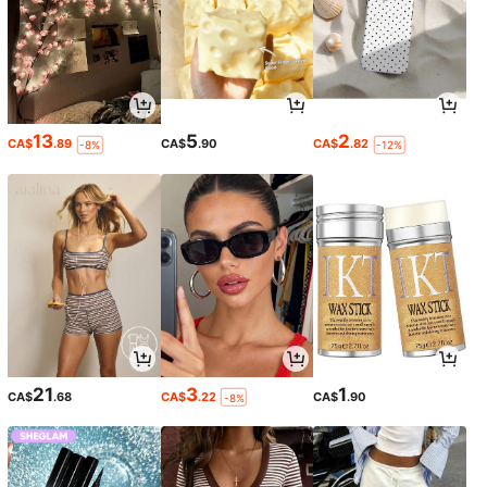
13
5
2
CA$
.89
CA$
.90
CA$
.82
-8%
-12%
21
3
1
CA$
.68
CA$
.22
CA$
.90
-8%