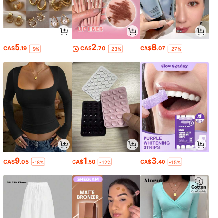
5
2
8
CA$
.19
CA$
.70
CA$
.07
-9%
-23%
-27%
9
1
3
CA$
.05
CA$
.50
CA$
.40
-18%
-12%
-15%