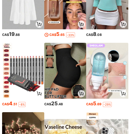
19
5
8
CA$
.88
CA$
.65
CA$
.08
-33%
4
25
5
CA$
.51
CA$
.48
CA$
.69
-8%
-29%