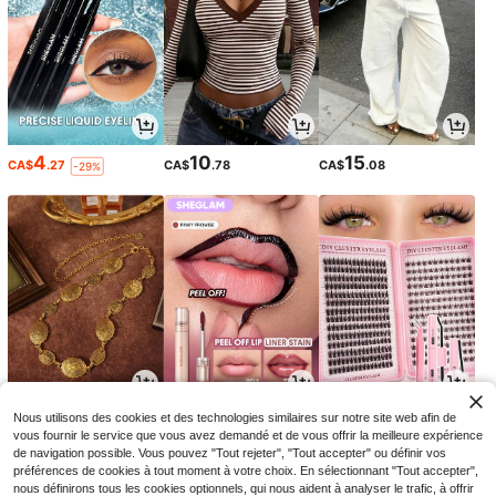
4
10
15
CA$
.27
CA$
.78
CA$
.08
-29%
4
4
2
Nous utilisons des cookies et des technologies similaires sur notre site web afin de
CA$
.32
CA$
.28
CA$
.31
-4%
-22%
-11%
vous fournir le service que vous avez demandé et de vous offrir la meilleure expérience
de navigation possible. Vous pouvez "Tout rejeter", "Tout accepter" ou définir vos
préférences de cookies à tout moment à votre choix. En sélectionnant "Tout accepter",
nous définirons tous les cookies optionnels, qui nous aident à analyser le trafic, à offrir