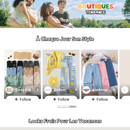
Cozy Pixies
Girlism
Genkimix Kids
Follow
Follow
Follow