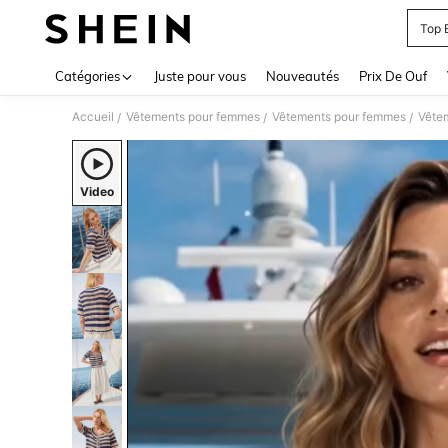
Top 
Use up 
Catégories
Juste pour vous
Nouveautés
Prix De Ouf
Accueil
Vêtements pour femmes
Vêtements pour femmes
Vête
/
/
/
Video