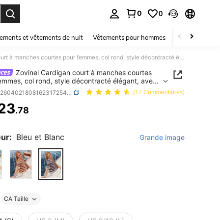
0
0
ouver. Press Enter to select.
ements et vêtements de nuit
Vêtements pour hommes
Enfants
Mai
Zovinel Cardigan court à manches courtes pour femmes, col rond, style décontracté élégant, avec ourlet ondulé rayé bleu et blanc, idéal pour les vacances printanières/estivales
Zovinel Cardigan court à manches courtes
emmes, col rond, style décontracté élégant, avec
 ondulé rayé bleu et blanc, idéal pour les vacances
SKU: sz260402180816231725415
(17 Commentaires)
nières/estivales
23
.78
ICE AND AVAILABILITY
ur:
Bleu et Blanc
Grande image
CA Taille