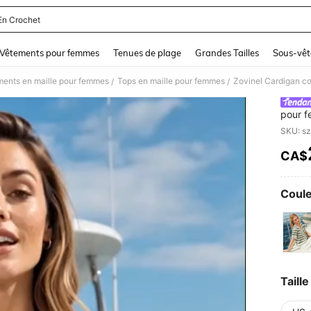
En Crochet
and down arrow keys to navigate search Dernière recherche and Rechercher et Tr
Vêtements pour femmes
Tenues de plage
Grandes Tailles
Sous-vêt
ments en maille pour femmes
Tops en maille pour femmes
/
/
pour f
ourlet
printa
CA$
PR
Coule
Taille