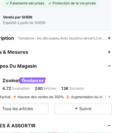
Paiements sécurisés
Protection de la vie privée
Vendu par SHEIN
Expédié à partir de SHEIN
iption
Tendance : les découpes,Avec boutons devant,Col en V,Lavage à la m
4.72
240
13K
es & Mesures
opos Du Magasin
4.72
240
13K
Zovinel
4.72
240
13K
Evaluation
Articles
Suiveurs
s***i
payé
Il y a 1 jour
Rachat
Hausse des ventes de 300%
Augmentation du nombre d'abonnés :
4.72
240
13K
Tous les articles
Suivre
4.72
240
13K
ES À ASSORTIR