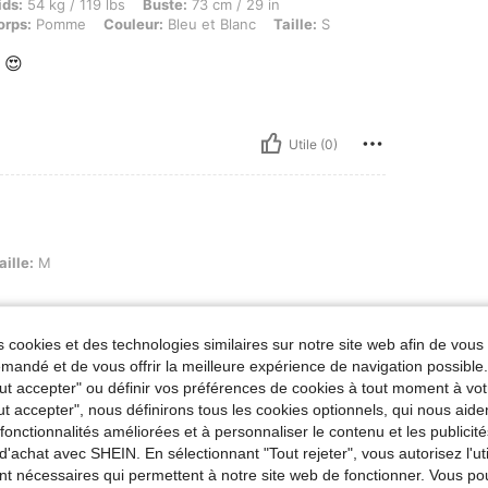
kg / 119 lbs, Buste: 73 cm / 29 in, Taille: 81 cm / 32 in, Hanches: 90 cm / 35 in, For
ids:
54 kg / 119 lbs
Buste:
73 cm / 29 in
orps:
Pomme
Couleur:
Bleu et Blanc
Taille:
S
 😍
Utile (0)
aille:
M
 cookies et des technologies similaires sur notre site web afin de vous 
andé et de vous offrir la meilleure expérience de navigation possibl
Tout accepter" ou définir vos préférences de cookies à tout moment à vot
Utile (0)
ut accepter", nous définirons tous les cookies optionnels, qui nous aide
es fonctionnalités améliorées et à personnaliser le contenu et les publici
'avis
d'achat avec SHEIN. En sélectionnant "Tout rejeter", vous autorisez l'uti
nt nécessaires qui permettent à notre site web de fonctionner. Vous po