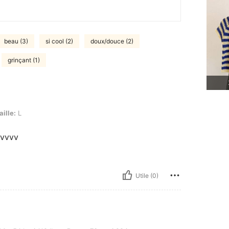
beau (3)
si cool (2)
doux/douce (2)
grinçant (1)
aille:
L
vvvvv
Utile (0)