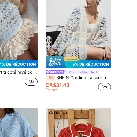
6
4% DE RÉDUCTION
5% DE RÉDUCTION
maliste mode été nouvelle pour femmes, plage, sortie, vacances, congés, décontracté, Y2K, rayé
Aveloria Modichic
SHEIN Cardigan ajouré tricoté au crochet pour femmes
-5%
CA$31.43
Estimé