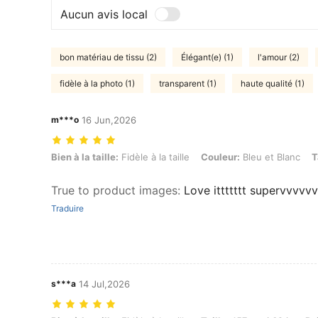
Aucun avis local
bon matériau de tissu (2)
Élégant(e) (1)
l'amour (2)
fidèle à la photo (1)
transparent (1)
haute qualité (1)
m***o
16 Jun,2026
Bien à la taille: Fidèle à la taille, Couleur: Bleu et Blanc, Taille: L
Bien à la taille:
Fidèle à la taille
Couleur:
Bleu et Blanc
T
True to product images
:
Love ittttttt supervvvvv
Traduire
s***a
14 Jul,2026