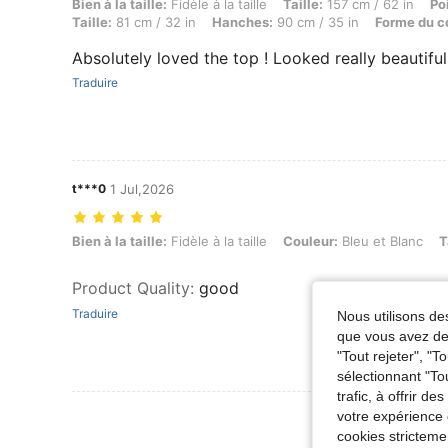
Bien à la taille: Fidèle à la taille, Taille: 157 cm / 62 in, Poids: 54 
Bien à la taille:
Fidèle à la taille
Taille:
157 cm / 62 in
Po
Taille:
81 cm / 32 in
Hanches:
90 cm / 35 in
Forme du c
Absolutely loved the top ! Looked really beautiful
Traduire
t***0
1 Jul,2026
Bien à la taille: Fidèle à la taille, Couleur: Bleu et Blanc, Taille: M
Bien à la taille:
Fidèle à la taille
Couleur:
Bleu et Blanc
T
Product Quality
:
good
Traduire
Nous utilisons des
que vous avez dem
"Tout rejeter", "
sélectionnant "To
trafic, à offrir d
Voir Plus D
votre expérience 
cookies stricteme