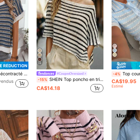
26
DE RÉDUCTION
ste, rétro, vintage, crème jaune, basique, pour l'été, la rentrée et l'automne. (Motif aléatoire)
Top court tricoté rayé col polo sexy rétro mini
#CoupesOversized
-4%
SHEIN Top poncho en tricot ajouré à rayures noires et blanches pour femmes, tenues décontractées d'été pour vacances et plage, col bateau, ourlet asymétrique, œillets, top bohème côtier
-15%
CA$19.95
vendus
Estimé
CA$14.18