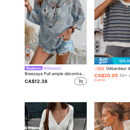
38
12% 
Débardeur décontracté pour femmes, tricoté, rayé, sans manches, col rond, ample, avec découpes. Minimali
Breezaya
-12%
Breezaya Pull ample décontracté à manches longues et col en V unicolore avec décolleté ajouré pour femmes. Couvre-pull au crochet bohème d'été pour femmes. Hauts d'été en tricot pour femmes.
CA$20.05
50+ 
Estimé
CA$12.38