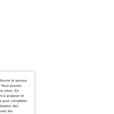
me du corps: Pomme, Couleur: Bleu et Blanc, Taille: S
fournir le service
e. Vous pouvez
re choix. En
nt à analyser le
tés pour compléter
lisation des
uvez les