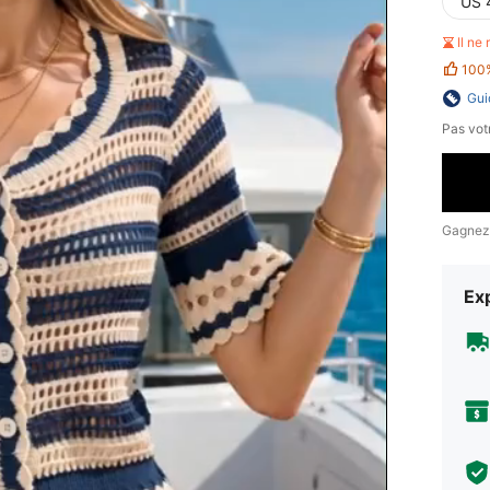
US 
Il ne
100
Gui
Pas votr
Gagnez
Exp