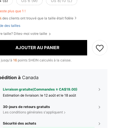
4 (S)
US 6 (M)
US 8/10 (L)
 reste plus que 1 !
%
des clients ont trouvé que la taille était fidèle
de des tailles
e taille? Dites-moi votre taille
AJOUTER AU PANIER
 jusqu'à
16
points SHEIN calculés à la caisse.
édition à
Canada
Livraison gratuite(Commandes ≥ CA$19.00)
Estimation de livraison:
le 12 août et le 18 août
30-jours de retours gratuits
Les conditions générales s'appliquent
Sécurité des achats