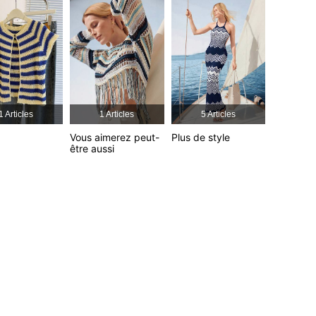
4.72
240
13K
4.72
240
13K
4.72
240
13K
1 Articles
1 Articles
5 Articles
4.72
240
13K
Vous aimerez peut-
Plus de style
être aussi
4.72
240
13K