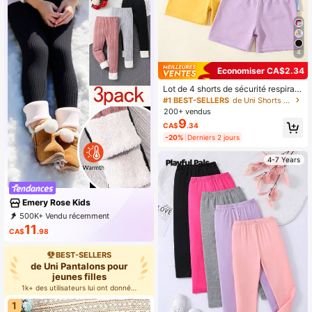
4
Économiser CA$2.34
Lot de 4 shorts de sécurité respirant
s unis pour filles, fins et adaptés à la
#1 BEST-SELLERS
de Uni Shorts pour jeunes filles
saison printemps-été. À porter sous
200+ vendus
un vêtement ou comme vêtement
9
CA$
.34
d'extérieur.
-20%
Derniers 2 jours
4-7 Years
Emery Rose Kids
500K+ Vendu récemment
99K+ Rachat
88K Abonné
11
CA$
.98
BEST-SELLERS
de Uni Pantalons pour
jeunes filles
1k+ des utilisateurs lui ont donné 5 étoiles
1