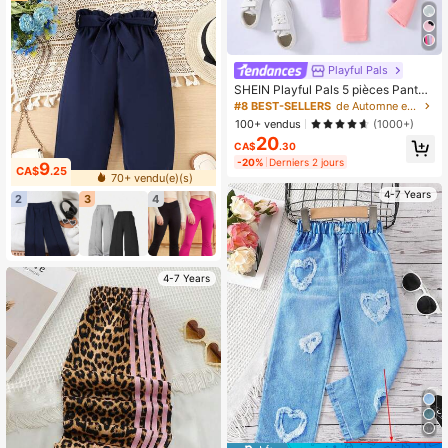
Playful Pals
SHEIN Playful Pals 5 pièces Pantal
on décontracté et confortable tout-
#8 BEST-SELLERS
de Automne et hiver Leggings pour jeunes filles
aller pour jeune fille, convient pour l
100+ vendus
(1000+)
e port quotidien au printemps et à
20
l'automne, à l'école, au campus, sty
CA$
.30
le chic automne/hiver
-20%
Derniers 2 jours
9
CA$
.25
70+ vendu(e)(s)
4-7 Years
2
3
4
4-7 Years