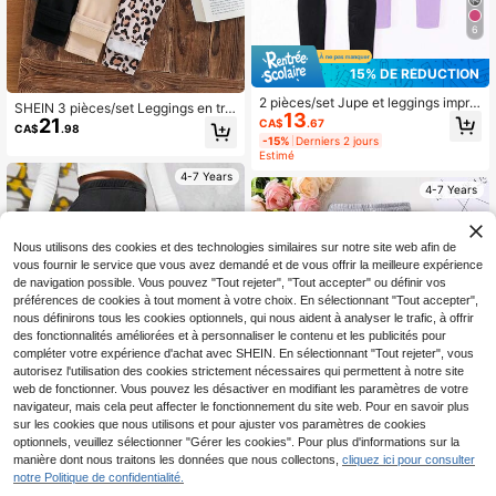
6
15% DE RÉDUCTION
2 pièces/set Jupe et leggings impri
SHEIN 3 pièces/set Leggings en tric
13
més avec nœud papillon et papillo
21
ot à taille élastique avec imprimé lé
CA$
.67
CA$
.98
n, style décontracté et élégant pour
opard en forme de cœur pour jeune
-15%
Derniers 2 jours
filles. Convient pour le printemps,
fille, bas d'automne/hiver, leggings
Estimé
l'été, les vacances et les voyages
assortis pour sœurs. Comprend l'im
4-7 Years
primé léopard, l'imprimé guépard et
4-7 Years
les options de couleurs unies crème
et noir. Trois packs de pantalons à t
aille élastique douce avec motif léo
pard , pour un port quotidien confort
Nous utilisons des cookies et des technologies similaires sur notre site web afin de
able.
vous fournir le service que vous avez demandé et de vous offrir la meilleure expérience
de navigation possible. Vous pouvez "Tout rejeter", "Tout accepter" ou définir vos
préférences de cookies à tout moment à votre choix. En sélectionnant "Tout accepter",
nous définirons tous les cookies optionnels, qui nous aident à analyser le trafic, à offrir
des fonctionnalités améliorées et à personnaliser le contenu et les publicités pour
compléter votre expérience d'achat avec SHEIN. En sélectionnant "Tout rejeter", vous
autorisez l'utilisation des cookies strictement nécessaires qui permettent à notre site
web de fonctionner. Vous pouvez les désactiver en modifiant les paramètres de votre
navigateur, mais cela peut affecter le fonctionnement du site web. Pour en savoir plus
sur les cookies que nous utilisons et pour ajuster vos paramètres de cookies
optionnels, veuillez sélectionner "Gérer les cookies". Pour plus d'informations sur la
manière dont nous traitons les données que nous collectons,
cliquez ici pour consulter
7% DE RÉDUCTION
notre Politique de confidentialité.
1
Leggings pour filles avec imprimé c