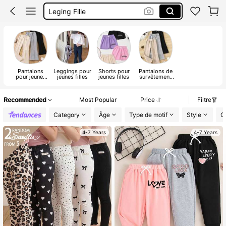
Leging Fille
Jogging Fille
Legging Enfant Fille
Pantalons
Leggings pour
Shorts pour
Pantalons de
pour jeunes
jeunes filles
jeunes filles
survêtement
filles
pour jeunes
filles
Recommended
Most Popular
Price
Filtre
Category
Âge
Type de motif
Style
C
4-7 Years
4-7 Years