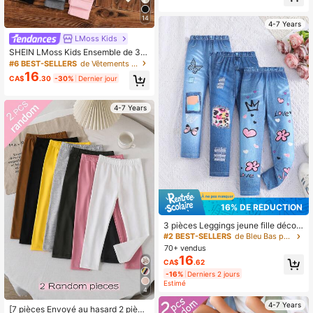
é, confortable, lot de 4 pièces, envo
i de 2 paquets
14
4-7 Years
LMoss Kids
SHEIN LMoss Kids Ensemble de 3 p
ièces de leggings d'hiver tricotés de
#6 BEST-SELLERS
de Vêtements d'Hiver pour Jeunes Filles .
couleur unie avec patch ours décon
16
CA$
.30
-30%
Dernier jour
tracté pour jeunes filles
4-7 Years
16% DE RÉDUCTION
3 pièces Leggings jeune fille décon
tractés mignons avec imprimés graf
#2 BEST-SELLERS
de Bleu Bas pour jeunes filles
fitis, léopard, papillon, chaton, aspe
70+ vendus
ct jean
16
CA$
.62
-16%
Derniers 2 jours
Estimé
4
4-7 Years
[7 pièces Envoyé au hasard 2 pièce