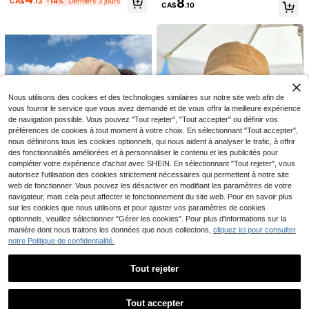
8
CA$
.13
-14%
Derniers 3 jours
asquette de baseball en maille poin
CA$
.10
3% DE RÉDUCTION
tue à la mode, convient pour le styl
e Y2K, la plage, la natation, le tenni
1 Chapeau polyvalent à large bord,
s, le golf et les vacances
bonne respirabilité, protège le cou,
#9 BEST-SELLERS
de Rose Masques et visières pour femmes
couvre le visage, protection solaire
100+ vendus
et anti-UV, doux et à la mode, convi
10
CA$
.73
-3%
ent pour les sorties, les voyages, les
activités de plein air, le cyclisme, la
randonnée
Nous utilisons des cookies et des technologies similaires sur notre site web afin de
vous fournir le service que vous avez demandé et de vous offrir la meilleure expérience
de navigation possible. Vous pouvez "Tout rejeter", "Tout accepter" ou définir vos
préférences de cookies à tout moment à votre choix. En sélectionnant "Tout accepter",
nous définirons tous les cookies optionnels, qui nous aident à analyser le trafic, à offrir
des fonctionnalités améliorées et à personnaliser le contenu et les publicités pour
1 pièce Protection du cou, Bord larg
compléter votre expérience d'achat avec SHEIN. En sélectionnant "Tout rejeter", vous
5
e, Respirant, Multifonctionnel, Prote
CA$
.90
ction solaire, Protection UV, Polyval
autorisez l'utilisation des cookies strictement nécessaires qui permettent à notre site
ent et à la mode, Convient pour les
web de fonctionner. Vous pouvez les désactiver en modifiant les paramètres de votre
voyages, les sorties, diverses occas
navigateur, mais cela peut affecter le fonctionnement du site web. Pour en savoir plus
ions Chapeau
sur les cookies que nous utilisons et pour ajuster vos paramètres de cookies
optionnels, veuillez sélectionner "Gérer les cookies". Pour plus d'informations sur la
Chapeau de soleil à large bord plia
1 pièce Chapeau de soleil pliable à
manière dont nous traitons les données que nous collectons,
cliquez ici pour consulter
ble et portable avec revêtement noi
#6 BEST-SELLERS
de Été Masques et visières pour femmes
6
large bord pour femmes, protection
notre Politique de confidentialité.
CA$
.50
r, protection UV UPF50+, réglable a
100+ vendus
UV portable pour l'extérieur, ombre l
vec crochet et boucle, pour le print
5
arge, convient pour un port quotidie
CA$
.20
emps/été 2026, protection solaire p
n, cadeau parfait pour la fête des m
Tout rejeter
our l'école
ères pour maman et grand-mère, ét
Afficher les articles similaires en stock
é, plage, vacances
Voir tout
Tout accepter