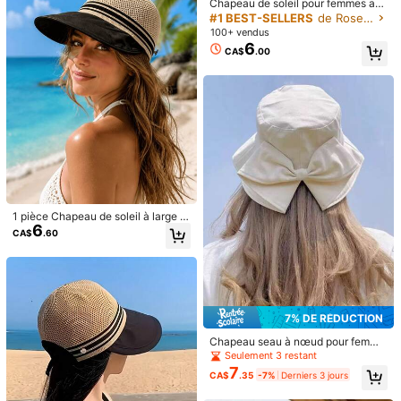
77 Suiveurs
4.86
Chapeau de soleil pour femmes av
4.7K Vendu récemment
190 Rachat
ec protection UV UPF 50+, chapea
#1 BEST-SELLERS
de Rose Masques et visières pour femmes
u de soleil pour femmes, chapeau d
100+ vendus
bonne qualité (84)
si cool (45)
beau (38)
fidèle à la photo (34)
e sport léger et pliable avec ouvert
77 Suiveurs
4.86
6
CA$
.00
ure pour queue de cheval
Vous Aimerez Aussi
77 Suiveurs
4.86
recommander
Beauté & Santé
Sports & plein air
Vêtements pou
77 Suiveurs
4.86
77 Suiveurs
4.86
77 Suiveurs
4.86
1 pièce Chapeau de soleil à large b
6
ord pliable pour femmes, protection
CA$
.60
solaire UPF 50+, chapeau seau por
77 Suiveurs
4.86
table, convient pour la plage, le gol
f, les voyages, l'extérieur, cadeau
d'été
77 Suiveurs
4.86
7% DE RÉDUCTION
77 Suiveurs
4.86
Chapeau seau à nœud pour femme
s, chapeau de soleil d'extérieur prin
Seulement 3 restant
temps/automne/été, chapeau de so
7
CA$
.35
-7%
Derniers 3 jours
leil réversible couvrant le visage, c
hapeau de soleil réversible de coul