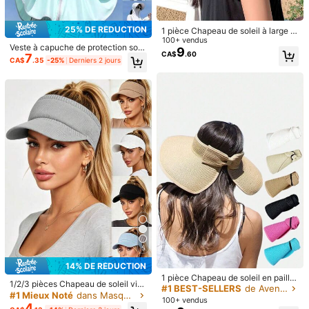
25% DE RÉDUCTION
1 pièce Chapeau de soleil à large b
ord pour l'extérieur, chapeau de sol
100+ vendus
Veste à capuche de protection sola
eil réversible avec motif floral doubl
9
CA$
.60
7
ire UPF 50+ pour femmes, chemise
e face, chapeau seau avec protecti
CA$
.35
-25%
Derniers 2 jours
solaire légère à manches longues a
on UV
Combo de chapeau et masque de p
vec poche pour la randonnée et les
rotection solaire UPF50+ léger et re
#1 BEST-SELLERS
de Multicolore Masques et visières pour femmes
activités de plein air, manteau cape
spirant pour femmes, chapeau de pl
200+ vendus
de protection solaire d'été pour fem
age unisexe, cache-visage, masqu
5
mes
CA$
.80
e facial, casquette pour la conduite,
le cyclisme
1 pièce Chapeau de soleil d'été, bor
d large protection UV, chapeau de s
80+ vendus
eau unisexe avec protection de co
6
CA$
.10
u, convient pour les activités de plei
5
n air comme la randonnée, la pêche
(le style de la sangle réglable peut v
14% DE RÉDUCTION
arier selon le lot de production)
1 pièce Chapeau de soleil en paille
1/2/3 pièces Chapeau de soleil vint
à large bord ajustable avec bord en
#1 BEST-SELLERS
de Aventures en camping Sélection spéciale
age pour femmes, chapeau de prot
#1 Mieux Noté
dans Masques et visières pour femmes
roulé, couleur unie, mode pour fem
100+ vendus
ection UV avec queue de cheval, c
4
mes