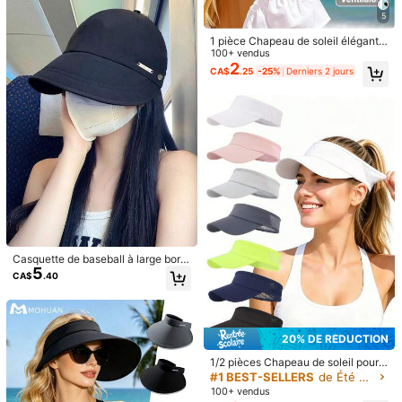
5
1 pièce Chapeau de soleil élégant e
t à la mode pour femmes, style de v
100+ vendus
acances sexy pour la plage et la na
2
CA$
.25
-25%
Derniers 2 jours
tation, chapeau de soleil pliable et
portable, convient pour la natation,
le baseball, le tennis, le golf et autr
es sports de plein air avec protectio
n solaire
Chapeau de soleil couvrant pour fe
9
mmes avec rabat de cou, chapeau
CA$
.30
de protection solaire d'été pour l'ext
érieur avec masque facial amovibl
OBOVAY 1 pièce Chapeau de soleil
e, styles de port polyvalents, masqu
respirant d'été pour femmes, chape
es de ski
#4 Mieux Noté
dans Masques et visières pour femmes
au de soleil léger avec trou pour qu
2
CA$
.81
-3%
Derniers 3 jours
eue de cheval, chapeau seau à larg
e bord avec protection UV pour le c
yclisme, chapeau de protection sol
Casquette de baseball à large bord,
aire, convient pour la plage, les vac
5
chapeau de soleil à séchage rapide
CA$
.40
ances, les voyages, la randonnée e
pour femmes, chapeau de soleil av
n plein air
ec protection UV, style printemps/é
té
20% DE RÉDUCTION
1/2 pièces Chapeau de soleil pour f
emmes, casquette de sport respiran
#1 BEST-SELLERS
de Été Masques et visières pour femmes
te pour l'extérieur, convient pour la
100+ vendus
course, le tennis, la plage et les voy