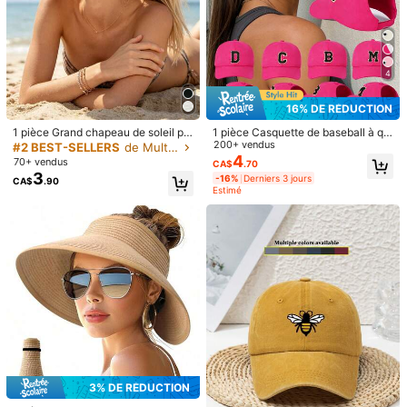
4
16% DE RÉDUCTION
1 pièce Grand chapeau de soleil po
1 pièce Casquette de baseball à qu
ur femme, avec protection UV, prot
eue de cheval avec lettre personna
200+ vendus
#2 BEST-SELLERS
de Multicolore Masques et visières pour femmes
ection du visage, convient pour le c
lisée A-Z pour femmes, chapeau de
4
70+ vendus
CA$
.70
yclisme en extérieur, anti-retourne
queue de cheval décontracté, casq
3
-16%
Derniers 3 jours
CA$
.90
ment, design pliable, ventilation su
uette à pic légère, chapeau de solei
Estimé
périeure en maille pour queue de c
l, chapeau de soleil à pic à la mode,
heval, plage, voyage
convient pour les sports de plein air
et le port quotidien décontracté
1/11
12
-20%
CA$
.08
CA$15.10
Chapeau seau de protection solaire à large bord pour femme
s, cache-cou et masque facial 3-en-1, chapeau de soleil r
espirant avec protection UV
Type De Style
noir
rose
kaki
blanc cassé
3% DE RÉDUCTION