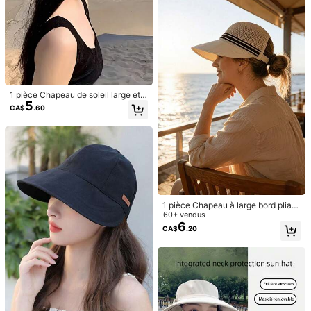
eur unie pliable
1 pièce Chapeau de paille à large b
Grand châle Chapeau d'été à large
5
ord, respirant, chapeau de soleil de
bord de protection UV Unisexe Cha
#8 BEST-SELLERS
de Soleil tout compris Chapeau à visière pour fem
CA$
.30
voyage, mode et polyvalent, convie
peau de seau avec rabat de cou po
70+ vendus
nt comme cadeau pour la petite ami
ur hommes et femmes, chapeaux de
9
CA$
.20
e, les amies, cadeau personnalisé in
brousse pour randonnée en plein air
téressant, accessoire réfléchi pour
et pêche
dames
1 pièce Chapeau de soleil large et p
5
liable pour femme, convient pour le
CA$
.60
s activités extérieures, la plage, les
voyages et le golf en été
1 pièce Chapeau à large bord pliabl
e pour femmes, convient pour les a
60+ vendus
Chapeau de soleil en soie glacée c
ctivités d'été en plein air, la plage, l
6
CA$
.20
oupe-UV nouvelle style pour femm
es voyages et le golf, chapeau de p
#10 Mieux Noté
dans Masques et visières pour femmes
es, avec large bord et design de ve
rotection UV
70+ vendus
Chapeau de soleil à large bord pour
ntilation pour la plage et nœud
13
femme en été, chapeau de golf plia
#7 BEST-SELLERS
de Été Masques et visières pour femmes
CA$
.30
ble avec protection solaire, chapea
80+ vendus
u de soleil pour le voyage et la plag
9
CA$
.00
e sans dessus