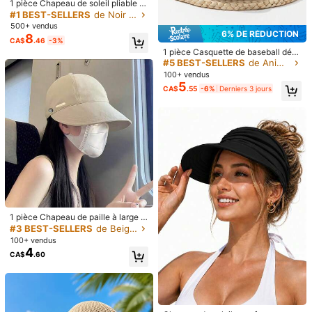
1 pièce Chapeau de soleil pliable à
large bord pour femmes, trou pour q
#1 BEST-SELLERS
de Noir Masques et visières pour femmes
ueue de cheval, chapeau de soleil
Expédition à
Canada
500+ vendus
de voyage pliable avec protection
6% DE RÉDUCTION
8
CA$
.46
-3%
UV, chapeau de paille d'été avec pr
Livraison gratuite(Commandes ≥ CA$19.00)
1 pièce Casquette de baseball déc
otection solaire
CA$ 5 de crédits si retard
Estimation de livraison:
le 14 août et le
ontractée et douce pour femmes, a
#5 BEST-SELLERS
de Animal Chapeaux pour femmes
vec imprimé d'abeille mignon perso
20 août
100+ vendus
nnalisé, style usé, réglable, pour les
5
CA$
.55
-6%
Derniers 3 jours
sports de plein air
30-jours de retours gratuits
Les conditions générales s'appliquent
Paiements sécurisés · Protection de la vie privée
Vendu par & Expédié par: SHEIN
Détails Du Produit
Matériel:
Polyester
1 pièce Chapeau de paille à large b
ord, respirant, protection solaire de
#3 BEST-SELLERS
de Beige Masques et visières pour femmes
Composition:
100% Polyester
voyage, mode et polyvalent, convi
100+ vendus
ent comme cadeau pour petite ami
77 Suiveurs
4.86
4
Voir plus
CA$
.60
e/amie, cadeau personnalisé intére
ssant, accessoire réfléchi pour dam
es
77 Suiveurs
4.86
NJRUYI
Suivre
a***y
a suivi
Il y a 1 jour