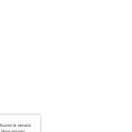
on, Taille: L
fournir le service
e. Vous pouvez