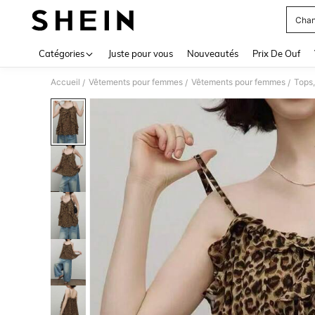
Chan
Use up 
Catégories
Juste pour vous
Nouveautés
Prix De Ouf
Accueil
Vêtements pour femmes
Vêtements pour femmes
Tops,
/
/
/