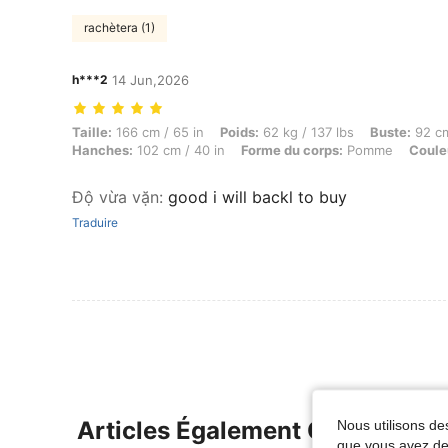
rachètera (1)
h***2
14 Jun,2026
Taille: 166 cm / 65 in, Poids: 62 kg / 137 lbs, Buste: 92 cm / 36 in, 
Taille:
166 cm / 65 in
Poids:
62 kg / 137 lbs
Buste:
92 cm
Hanches:
102 cm / 40 in
Forme du corps:
Pomme
Coule
Độ vừa vặn
:
good i will backl to buy
Traduire
Articles Également Consultés
Nous utilisons des
que vous avez dem