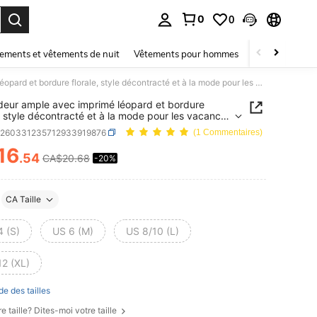
0
0
ouver. Press Enter to select.
ements et vêtements de nuit
Vêtements pour hommes
Enfants
Mai
Débardeur ample avec imprimé léopard et bordure florale, style décontracté et à la mode pour les vacances d'été pour femmes
eur ample avec imprimé léopard et bordure
e, style décontracté et à la mode pour les vacances
pour femmes
z260331235712933919876
(1 Commentaires)
16
.54
CA$20.68
-20%
ICE AND AVAILABILITY
CA Taille
4 (S)
US 6 (M)
US 8/10 (L)
12 (XL)
de des tailles
e taille? Dites-moi votre taille