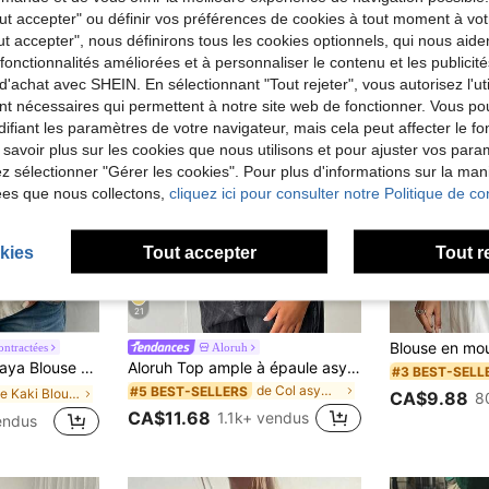
Tout accepter" ou définir vos préférences de cookies à tout moment à vot
ut accepter", nous définirons tous les cookies optionnels, qui nous aide
es fonctionnalités améliorées et à personnaliser le contenu et les publici
d'achat avec SHEIN. En sélectionnant "Tout rejeter", vous autorisez l'uti
nt nécessaires qui permettent à notre site web de fonctionner. Vous po
ifiant les paramètres de votre navigateur, mais cela peut affecter le 
 savoir plus sur les cookies que nous utilisons et pour ajuster vos par
lez sélectionner "Gérer les cookies". Pour plus d'informations sur la ma
ées que nous collectons,
cliquez ici pour consulter notre Politique de con
kies
Tout accepter
Tout r
21
ntractées
Aloruh
ontractée, élégante unique, top pour vacances, vacances et extérieur
Aloruh Top ample à épaule asymétrique avec taille cintrée, t-shirt basique minimaliste
#3 BEST-SELL
de Col asymétrique Hauts, chemisiers et t-shirts p
#5 BEST-SELLERS
de Kaki Blouses de bureau souples
CA$9.88
8
CA$11.68
1.1k+ vendus
endus