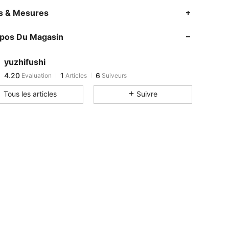
4.20
1
6
es & Mesures
4.20
1
6
opos Du Magasin
4.20
1
6
4.20
1
6
yuzhifushi
4.20
1
6
Evaluation
Articles
Suiveurs
M***r
a suivi
Il y a 1 jour
Tous les articles
Suivre