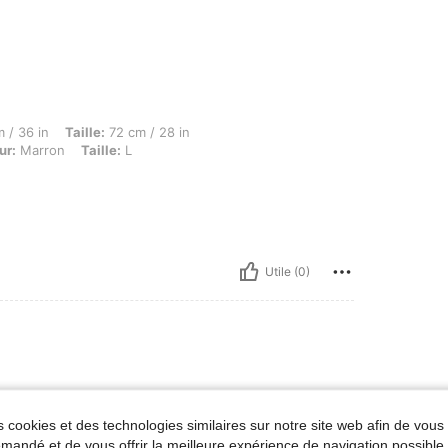
Taille: 72 cm / 28 in, Hanches: 102 cm / 40 in, Forme du corps: Pomme, Couleur: Marr
 / 36 in
Taille:
72 cm / 28 in
ur:
Marron
Taille:
L
Utile (0)
 cookies et des technologies similaires sur notre site web afin de vous 
andé et de vous offrir la meilleure expérience de navigation possibl