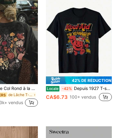
42% DE RÉDUCTION
Femmes Ample Col Rond à la mode Polyvalent Tie-Dye Imprimé Manches Courtes T-Shirt, Style Rétro Américain, Printemps/Été Décontracté Noir
Depuis 1927 T-shirt vintage
Locale
-42%
de Lâche T-shirts basiques décontractés
ERS
CA$6.73
100+ vendus
.3k+ vendus