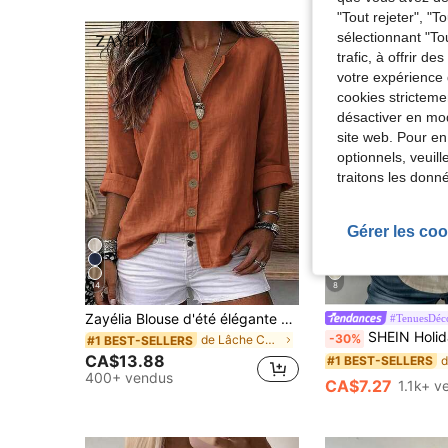
"Tout rejeter", "
sélectionnant "To
trafic, à offrir d
votre expérience 
cookies stricteme
désactiver en mod
site web. Pour en
optionnels, veuil
traitons les donn
Gérer les coo
14
8
Zayélia Blouse d'été élégante et simple en tissu lisse pour femme, chemise de travail
#TenuesDéco
SHEIN Holidaya Blouse pour femmes avec col noué en bambou, kaki, été, déc
-30%
de Lâche Chemisiers pour femmes
#1 BEST-SELLERS
CA$13.88
#1 BEST-SELLERS
400+ vendus
CA$7.27
1.1k+ v