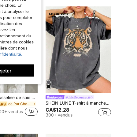
re choix. En
nt à analyser le
tés pour compléter
lisation des
uvez les
fonctionnement du
amètres de cookies
nière dont nous
fidentialité.
ejeter
Blouse en mousseline de soie bleue à imprimé floral bohème d'été pour femmes
#ChicDécontracté
SHEIN LUNE T-shirt à manches courtes col rond coupe ample imprimé tigre
de Pur Chemises quotidiennes
ERS
CA$12.28
00+ vendus
300+ vendus