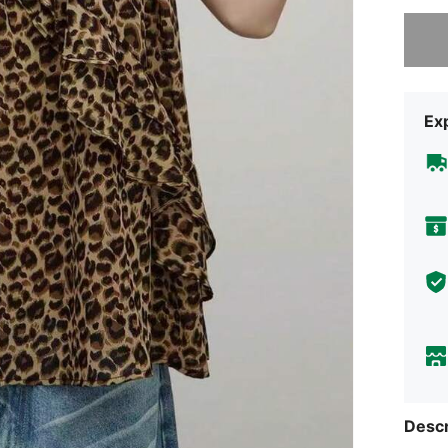
Désolés,
Exp
Descr