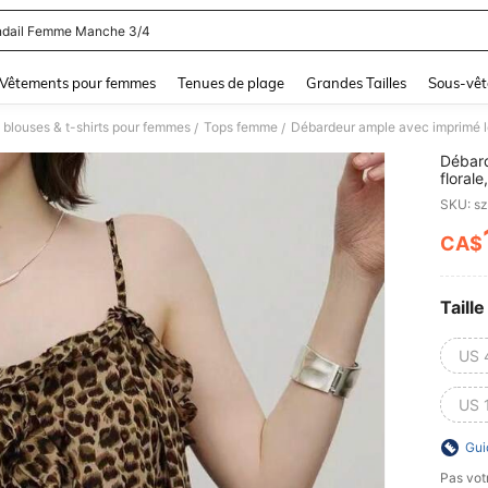
dail Femme Manche 3/4
and down arrow keys to navigate search Dernière recherche and Rechercher et Tr
Vêtements pour femmes
Tenues de plage
Grandes Tailles
Sous-vêt
 blouses & t-shirts pour femmes
Tops femme
/
/
Débard
floral
d'été 
SKU: s
CA$
PR
Taille
US 
US 
Gui
Pas votr