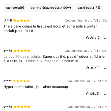
rachètera
(9)
bon matériau de tissu
(100+)
pas d'odeur
(75)
t***5
Couleur: Jean brut / Taille: XXL
Tr
è
s
belle
coupe
le
tissus
est
doux
et
agr
é
able
à
porter
parfait
pour
l
’é
t
é
Utile
(2)
a***b
Couleur: Bleu azur / Taille: XXL
La qualité des produits:
Super
qualit
é,
pas
d
’
odeur
et
fid
è
le
à
la
taille
👍
Fidèle aux images du produit:
🫶
Utile
(2)
c***t
Couleur: Bleu azur / Taille: M
Hyper
confortable
,
je
l
’
aime
beaucoup
Utile
(1)
v***b
Couleur: Bleu azur / Taille: M