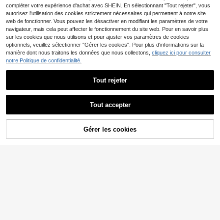
compléter votre expérience d'achat avec SHEIN. En sélectionnant "Tout rejeter", vous
13
CA$
.88
autorisez l'utilisation des cookies strictement nécessaires qui permettent à notre site
web de fonctionner. Vous pouvez les désactiver en modifiant les paramètres de votre
navigateur, mais cela peut affecter le fonctionnement du site web. Pour en savoir plus
sur les cookies que nous utilisons et pour ajuster vos paramètres de cookies
optionnels, veuillez sélectionner "Gérer les cookies". Pour plus d'informations sur la
manière dont nous traitons les données que nous collectons,
cliquez ici pour consulter
notre Politique de confidentialité.
Tout rejeter
Tout accepter
Gérer les cookies
AJOUTER AU PANIER