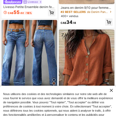
Livesso
Livesso Petite Ensemble denim fem
Jeans en denim 9/10 pour femmes, j
me mode avec chemise à manches
eans en denim extensible, pantalon
55
#2 BEST-SELLERS
de Denim Pantalons pour femmes
CA$
.02
-16%
longues à simple boutonnage et po
mom fuselé, décontracté, pour tous
400+ vendus
ches, et pantalon long ample
les jours et les vacances
34
CA$
.18
6
Nous utilisons des cookies et des technologies similaires sur notre site web afin de
Jean évasé pour femmes avec poc
vous fournir le service que vous avez demandé et de vous offrir la meilleure expérience
14
hes diamant, décontracté, printemp
100+ vendus
de navigation possible. Vous pouvez "Tout rejeter", "Tout accepter" ou définir vos
s et automne
37
préférences de cookies à tout moment à votre choix. En sélectionnant "Tout accepter",
Zayélia Blouse d'été élégante et si
CA$
.08
mple en tissu lisse pour femme, che
nous définirons tous les cookies optionnels, qui nous aident à analyser le trafic, à offrir
#1 BEST-SELLERS
de Lâche Chemisiers pour femmes
mise de travail
des fonctionnalités améliorées et à personnaliser le contenu et les publicités pour
400+ vendus