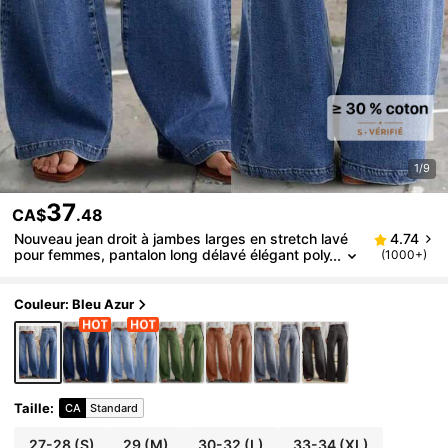
1/9
37
CA$
.48
Nouveau jean droit à jambes larges en stretch lavé
4.74
pour femmes, pantalon long délavé élégant poly
(1000+)
valent et décontracté, adapté aux rendez-vous,
au port quotidien en automne
Couleur: Bleu Azur
Taille
:
CA
Standard
27-28
(S)
29
(M)
30-32
(L)
33-34
(XL)