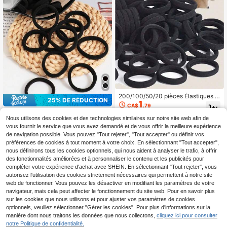
200/100/50/20 pièces Élastiques à
25% DE RÉDUCTION
1
cheveux pour filles, couleur noire u
CA$
.79
nie, élastiques à cheveux, port quoti
200/100/50/10 pièces Élastiques à
-1%
Derniers 2 jours
dien, simples et épais, convient pou
Nous utilisons des cookies et des technologies similaires sur notre site web afin de
cheveux de style minimaliste pour f
#3 BEST-SELLERS
de Géométrique Accessoires pour cheveux pour femme
r les queues de cheval
vous fournir le service que vous avez demandé et de vous offrir la meilleure expérience
emmes, haute élasticité, multiples c
900+ vendus
ouleurs, accessoires pour cheveux,
de navigation possible. Vous pouvez "Tout rejeter", "Tout accepter" ou définir vos
1
usage quotidien
préférences de cookies à tout moment à votre choix. En sélectionnant "Tout accepter",
CA$
.58
-25%
Derniers 2 jours
nous définirons tous les cookies optionnels, qui nous aident à analyser le trafic, à offrir
des fonctionnalités améliorées et à personnaliser le contenu et les publicités pour
compléter votre expérience d'achat avec SHEIN. En sélectionnant "Tout rejeter", vous
autorisez l'utilisation des cookies strictement nécessaires qui permettent à notre site
web de fonctionner. Vous pouvez les désactiver en modifiant les paramètres de votre
navigateur, mais cela peut affecter le fonctionnement du site web. Pour en savoir plus
sur les cookies que nous utilisons et pour ajuster vos paramètres de cookies
optionnels, veuillez sélectionner "Gérer les cookies". Pour plus d'informations sur la
manière dont nous traitons les données que nous collectons,
cliquez ici pour consulter
notre Politique de confidentialité.