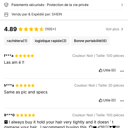
Paiements sécurisés · Protection de la vie privée
Vendu par & Expédié par: SHEIN
4.89
(100+)
Voir plus
rachètera
(1)
logistique rapide
(2)
Bonne portabilité
(6)
f***a
Couleur: Noir / Taille: 100 pièces
Las
am
é
!!
Utile
(0)
h***a
Couleur: Noir / Taille: 20 pièces
Same
as
pic
and
specs
Utile
(0)
9***0
Couleur: Noir / Taille: 100 pièces
I
always
buy
it
hold
your
hair
very
tightly
and
it
doesn
’
t
damage
your
hair
.
I
recommend
buying
this
.💞❤️‍🩹🩵❤️‍🔥❣️❤️🩵