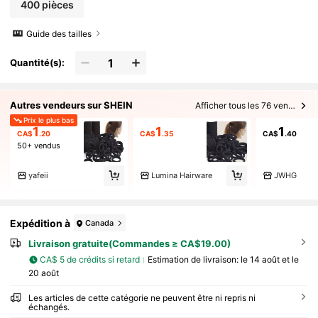
400 pièces
Guide des tailles
Quantité(s):
Autres vendeurs sur SHEIN
Afficher tous les 76 vendeurs
Prix le plus bas
1
1
1
CA$
.20
CA$
.35
CA$
.40
50+ vendus
yafeii
Lumina Hairware
JWHG
Expédition à
Canada
Livraison gratuite(Commandes ≥ CA$19.00)
CA$ 5 de crédits si retard
Estimation de livraison:
le 14 août et le
20 août
Les articles de cette catégorie ne peuvent être ni repris ni
échangés.