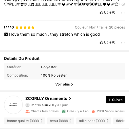
🤍💙❤️‍🔥🩵❣️🩵❤️‍🔥❣️❤️‍🔥💙💗❤️‍🔥🤍💗❤️‍🔥🩵❤️‍🩹💕🩵💓💔🩶💓💗❤️‍🔥❤️❤️‍🩹💞💚
💗🩵💞💗💙💞❣️💙❤️‍🔥💗🩵💞💙
Utile
(0)
t***0
Couleur: Noir / Taille: 20 pièces
I
love
them
so
much
,
they
stretch
which
is
good
Utile
(0)
Détails Du Produit
Matériel:
Polyester
Composition:
100% Polyester
Voir plus
9.7K Suiveurs
4.94
ZCORLLY Ornaments
Suivre
R***m
a suivi
Il y a 1 jour
l***4
est en train de naviguer
9.7K Suiveurs
4.94
Clients très fidèles
Créé il y a 1 an
190K Vendu récemme
bonne qualité (9999+)
beau (9999+)
taille petit (9999+)
fidèle à
9.7K Suiveurs
4.94