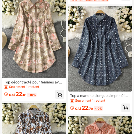
rintemps et automne
Top décontracté pour femmes avec
imprimé floral et feuillage, style ara
Seulement 1 restant
be, pour les vacances au printemps
22
CA$
.01
-10%
Top à manches longues imprimé int
égral de style arabe pour vacances
Seulement 1 restant
printemps pour femmes
22
CA$
.70
-10%