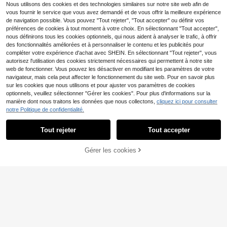
utons, imprimé écossais
Nous utilisons des cookies et des technologies similaires sur notre site web afin de
15
Breezaya Chemise d'été à manche
CA$
.68
vous fournir le service que vous avez demandé et de vous offrir la meilleure expérience
s longues avec motif floral aléatoir
100+ vendus
(1000+)
de navigation possible. Vous pouvez "Tout rejeter", "Tout accepter" ou définir vos
e, Top à manches longues
21
préférences de cookies à tout moment à votre choix. En sélectionnant "Tout accepter",
CA$
.28
nous définirons tous les cookies optionnels, qui nous aident à analyser le trafic, à offrir
des fonctionnalités améliorées et à personnaliser le contenu et les publicités pour
compléter votre expérience d'achat avec SHEIN. En sélectionnant "Tout rejeter", vous
autorisez l'utilisation des cookies strictement nécessaires qui permettent à notre site
web de fonctionner. Vous pouvez les désactiver en modifiant les paramètres de votre
navigateur, mais cela peut affecter le fonctionnement du site web. Pour en savoir plus
sur les cookies que nous utilisons et pour ajuster vos paramètres de cookies
optionnels, veuillez sélectionner "Gérer les cookies". Pour plus d'informations sur la
manière dont nous traitons les données que nous collectons,
cliquez ici pour consulter
notre Politique de confidentialité.
Tout rejeter
Tout accepter
Gérer les cookies
10% DE RÉDUCTION !
AJOUTER AU PANIER