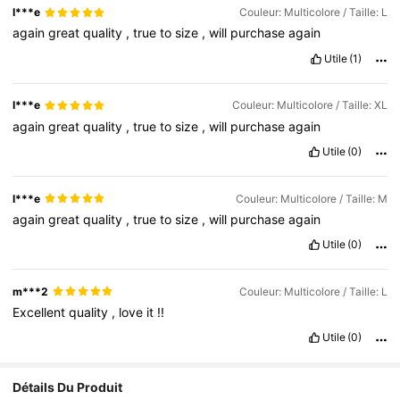
I***e
Couleur: Multicolore / Taille: L
again
great
quality
,
true
to
size
,
will
purchase
again
Utile
(1)
I***e
Couleur: Multicolore / Taille: XL
again
great
quality
,
true
to
size
,
will
purchase
again
Utile
(0)
I***e
Couleur: Multicolore / Taille: M
again
great
quality
,
true
to
size
,
will
purchase
again
Utile
(0)
m***2
Couleur: Multicolore / Taille: L
Excellent
quality
,
love
it
!!
Utile
(0)
Détails Du Produit