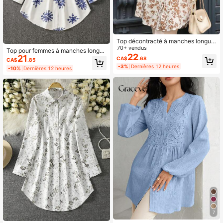
Top décontracté à manches longue
s avec imprimé intégral style arabe
70+ vendus
Top pour femmes à manches longu
pour femmes,modeste printemps va
22
21
es avec boutons, style arabe conse
CA$
.68
CA$
.85
cances automne
rvateur imprimé, automne
-3%
Dernières 12 heures
-10%
Dernières 12 heures
7