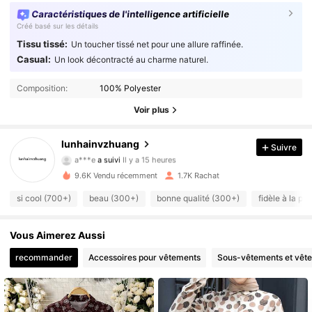
Caractéristiques de l'intelligence artificielle
Créé basé sur les détails
Tissu tissé:
Un toucher tissé net pour une allure raffinée.
Casual:
Un look décontracté au charme naturel.
Composition:
100% Polyester
Voir plus
1.6K Suiveurs
4.88
lunhainvzhuang
Suivre
a***e
a suivi
Il y a 15 heures
a***3
est en train de naviguer
1.6K Suiveurs
4.88
9.6K Vendu récemment
1.7K Rachat
si cool (700+)
beau (300+)
bonne qualité (300+)
fidèle à la ph
1.6K Suiveurs
4.88
Vous Aimerez Aussi
1.6K Suiveurs
recommander
Accessoires pour vêtements
Sous-vêtements et vêt
4.88
1.6K Suiveurs
4.88