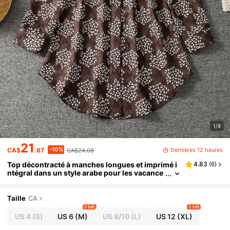
1/8
21
-10%
Dernières 12 heures
CA$
.67
CA$24.08
Top décontracté à manches longues et imprimé i
4.83
(
6
)
ntégral dans un style arabe pour les vacance
s au printemps
Taille
CA
3 left
1 left
US 4
(S)
US 6
(M)
US 8/10
(L)
US 12
(XL)